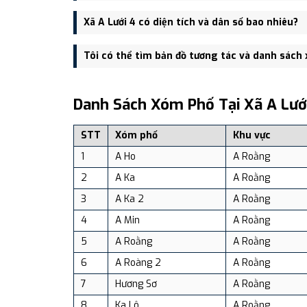
Trụ sở hành chính mới của Xã A Lưới 4 đặt tại Thôn 
Xã A Lưới 4 có diện tích và dân số bao nhiêu?
thông.
Xã A Lưới 4 có Diện tích: 233.65 km², Dân số: 10,75
Tôi có thể tìm bản đồ tương tác và danh sách
Bạn có thể xem bản đồ chi tiết, danh sách phường xã
dịch vụ và du lịch uy tín tại Việt Nam.
Danh Sách Xóm Phố Tại Xã A Lướ
STT
Xóm phố
Khu vực
1
A Ho
A Roằng
2
A Ka
A Roằng
3
A Ka 2
A Roằng
4
A Min
A Roằng
5
A Roằng
A Roằng
6
A Roàng 2
A Roằng
7
Hương Sơ
A Roằng
8
Ka Lô
A Roằng