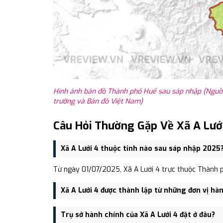
Hình ảnh bản đồ Thành phố Huế sau sáp nhập (Nguồn
trường và Bản đồ Việt Nam)
Câu Hỏi Thường Gặp Về Xã A Lướ
Xã A Lưới 4 thuộc tỉnh nào sau sáp nhập 2025
Từ ngày 01/07/2025, Xã A Lưới 4 trực thuộc Thành 
Xã A Lưới 4 được thành lập từ những đơn vị hà
Xã A Lưới 4 được thành lập trên cơ sở sáp nhập Xã
Trụ sở hành chính của Xã A Lưới 4 đặt ở đâu?