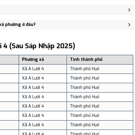
Chi Lanh - A Rom, xã A Lưới 4 - trung tâm khu vực thuận tiện giao
2 người, Mật độ dân số: Khoảng 46.02 người/km²
 xã phường ở đâu?
, và review địa điểm tại: VReview.vn - Nền tảng review địa điểm,
i 4 (sau Sáp Nhập 2025)
Phường xã
Tỉnh thành phố
Xã A Lưới 4
Thành phố Huế
Xã A Lưới 4
Thành phố Huế
Xã A Lưới 4
Thành phố Huế
Xã A Lưới 4
Thành phố Huế
Xã A Lưới 4
Thành phố Huế
Xã A Lưới 4
Thành phố Huế
Xã A Lưới 4
Thành phố Huế
Xã A Lưới 4
Thành phố Huế