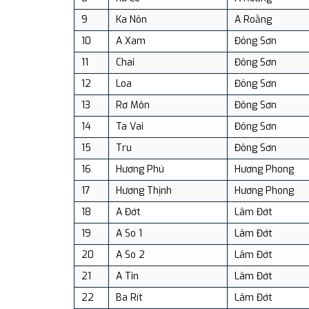
9
Ka Nôn
A Roằng
10
A Xam
Đông Sơn
11
Chai
Đông Sơn
12
Loa
Đông Sơn
13
Rơ Môn
Đông Sơn
14
Ta Vai
Đông Sơn
15
Tru
Đông Sơn
16
Hương Phú
Hương Phong
17
Hương Thịnh
Hương Phong
18
A Đớt
Lâm Đớt
19
A So 1
Lâm Đớt
20
A So 2
Lâm Đớt
21
A Tin
Lâm Đớt
22
Ba Rít
Lâm Đớt