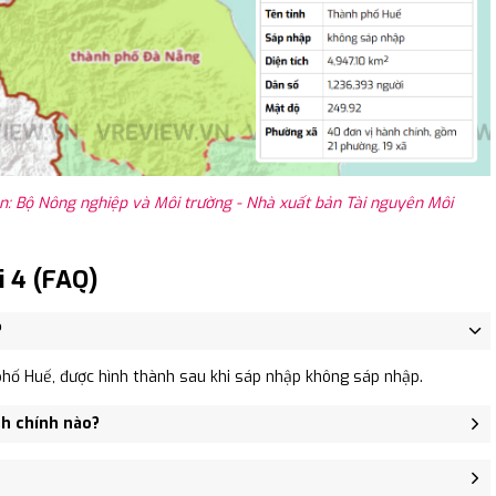
: Bộ Nông nghiệp và Môi trường - Nhà xuất bản Tài nguyên Môi
i 4 (FAQ)
?
phố Huế, được hình thành sau khi sáp nhập không sáp nhập.
nh chính nào?
 Hương Phong, Xã A Roàng, Xã Đông Sơn, Xã Lâm Đớt.