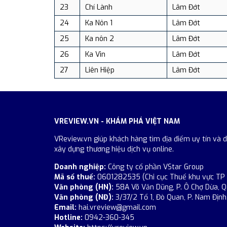
23
Chí Lành
Lâm Đớt
24
Ka Nôn 1
Lâm Đớt
25
Ka nôn 2
Lâm Đớt
26
Ka Vin
Lâm Đớt
27
Liên Hiệp
Lâm Đớt
VREVIEW.VN - KHÁM PHÁ VIỆT NAM
VReview.vn giúp khách hàng tìm địa điểm uy tín và 
xây dựng thương hiệu dịch vụ online.
Doanh nghiệp:
Công ty cổ phần VStar Group
Mã số thuế:
0601282535 (Chi cục Thuế khu vực TP
Văn phòng (HN):
58A Võ Văn Dũng, P. Ô Chợ Dừa, Q
Văn phòng (NĐ):
3/37/2 Tổ 1, Đò Quan, P. Nam Định,
Email:
hai.vreview@gmail.com
Hotline:
0942-360-345