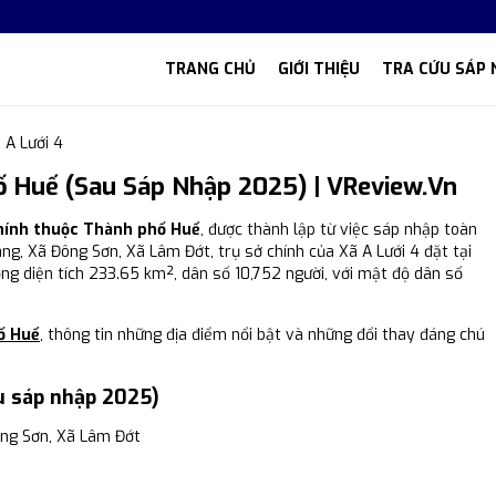
TRANG CHỦ
GIỚI THIỆU
TRA CỨU SÁP 
 A Lưới 4
ố Huế (Sau Sáp Nhập 2025) | VReview.vn
chính thuộc Thành phố Huế
, được thành lập từ việc sáp nhập toàn
ng, Xã Đông Sơn, Xã Lâm Đớt, trụ sở chính của Xã A Lưới 4 đặt tại
ổng diện tích 233.65 km², dân số 10,752 người, với mật độ dân số
ố Huế
, thông tin những địa điểm nổi bật và những đổi thay đáng chú
u sáp nhập 2025)
ng Sơn, Xã Lâm Đớt