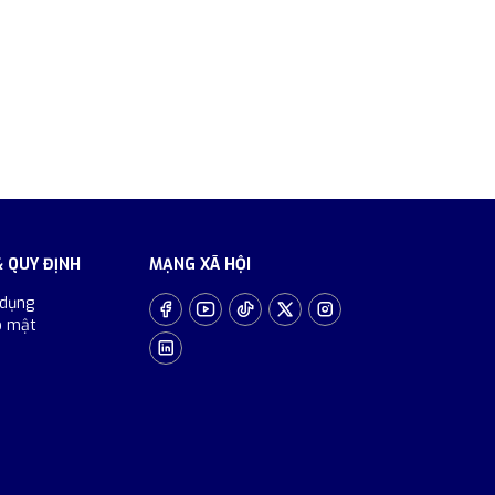
& QUY ĐỊNH
MẠNG XÃ HỘI
 dụng
o mật