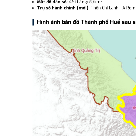
Mật độ dân số:
46.02 người/km²
Trụ sở hành chính (mới):
Thôn Chi Lanh - A Rom,
Hình ảnh bản đồ Thành phố Huế sau 