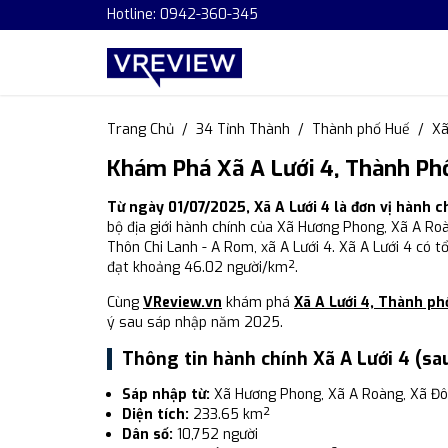
Hotline: 0942-360-345
Trang Chủ
34 Tỉnh Thành
Thành phố Huế
Xã
Khám Phá Xã A Lưới 4, Thành Ph
Từ ngày 01/07/2025, Xã A Lưới 4 là đơn vị hành 
bộ địa giới hành chính của Xã Hương Phong, Xã A Roà
Thôn Chi Lanh - A Rom, xã A Lưới 4. Xã A Lưới 4 có t
đạt khoảng 46.02 người/km².
Cùng
VReview.vn
khám phá
Xã A Lưới 4, Thành ph
ý sau sáp nhập năm 2025.
Thông tin hành chính Xã A Lưới 4 (sa
Sáp nhập từ:
Xã Hương Phong, Xã A Roàng, Xã Đô
Diện tích:
233.65 km²
Dân số:
10,752 người