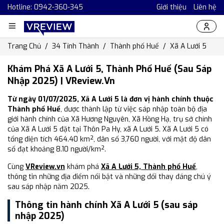
Hotline: 0942-360-345
Giới thiệu
Liên hệ
Trang Chủ
34 Tỉnh Thành
Thành phố Huế
Xã A Lưới 5
Khám Phá Xã A Lưới 5, Thành Phố Huế (Sau Sáp
Nhập 2025) | VReview.vn
Từ ngày 01/07/2025, Xã A Lưới 5 là đơn vị hành chính thuộc
Thành phố Huế
, được thành lập từ việc sáp nhập toàn bộ địa
giới hành chính của Xã Hương Nguyên, Xã Hồng Hạ, trụ sở chính
của Xã A Lưới 5 đặt tại Thôn Pa Hy, xã A Lưới 5. Xã A Lưới 5 có
tổng diện tích 464.40 km², dân số 3,760 người, với mật độ dân
số đạt khoảng 8.10 người/km².
Cùng
VReview.vn
khám phá
Xã A Lưới 5, Thành phố Huế
,
thông tin những địa điểm nổi bật và những đổi thay đáng chú ý
sau sáp nhập năm 2025.
Thông tin hành chính Xã A Lưới 5 (sau sáp
nhập 2025)