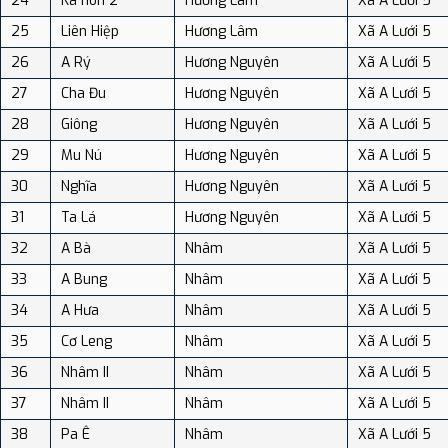
24
Ka nôn 2
Hương Lâm
Xã A Lưới 5
25
Liên Hiệp
Hương Lâm
Xã A Lưới 5
26
A Rý
Hương Nguyên
Xã A Lưới 5
27
Cha Đu
Hương Nguyên
Xã A Lưới 5
28
Giông
Hương Nguyên
Xã A Lưới 5
29
Mu Nú
Hương Nguyên
Xã A Lưới 5
30
Nghĩa
Hương Nguyên
Xã A Lưới 5
31
Ta Lá
Hương Nguyên
Xã A Lưới 5
32
A Bà
Nhâm
Xã A Lưới 5
33
A Bung
Nhâm
Xã A Lưới 5
34
A Hưa
Nhâm
Xã A Lưới 5
35
Cơ Leng
Nhâm
Xã A Lưới 5
36
Nhâm II
Nhâm
Xã A Lưới 5
37
Nhâm II
Nhâm
Xã A Lưới 5
38
Pa Ê
Nhâm
Xã A Lưới 5