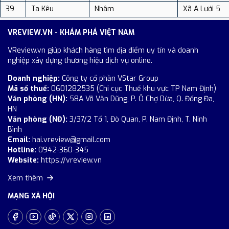
39
Ta Kêu
Nhâm
Xã A Lưới 5
VREVIEW.VN - KHÁM PHÁ VIỆT NAM
VReview.vn giúp khách hàng tìm địa điểm uy tín và doanh
nghiệp xây dựng thương hiệu dịch vụ online.
Doanh nghiệp:
Công ty cổ phần VStar Group
Mã số thuế:
0601282535 (Chi cục Thuế khu vực TP Nam Định)
Văn phòng (HN):
58A Võ Văn Dũng, P. Ô Chợ Dừa, Q. Đống Đa,
HN
Văn phòng (NĐ):
3/37/2 Tổ 1, Đò Quan, P. Nam Định, T. Ninh
Bình
Email:
hai.vreview@gmail.com
Hotline:
0942-360-345
Website:
https://vreview.vn
Xem thêm
MẠNG XÃ HỘI