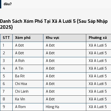
dân số: Khoảng 8.10 người/km²
đâu?
Bạn có thể xem bản đồ chi tiết, danh sách phường xã, và review
địa điểm tại: VReview.vn - Nền tảng review địa điểm, dịch vụ và du
Danh Sách Xóm Phố Tại Xã A Lưới 5 (sau Sáp Nhập
lịch uy tín tại Việt Nam.
2025)
STT
Xóm phố
Khu vực
Phường xã
1
A Đớt
A Đớt
Xã A Lưới 5
2
A Đớt
A Đớt
Xã A Lưới 5
3
A Roh
A Đớt
Xã A Lưới 5
4
A Tin
A Đớt
Xã A Lưới 5
5
Ba Rít
A Đớt
Xã A Lưới 5
6
Chí Hòa
A Đớt
Xã A Lưới 5
7
Chí Lành
A Đớt
Xã A Lưới 5
8
Ka Vin
A Đớt
Xã A Lưới 5
9
A Rom
Hồng Hạ
Xã A Lưới 5