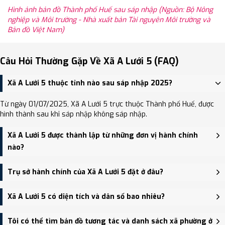
Hình ảnh bản đồ Thành phố Huế sau sáp nhập (Nguồn: Bộ Nông
nghiệp và Môi trường - Nhà xuất bản Tài nguyên Môi trường và
Bản đồ Việt Nam)
Câu Hỏi Thường Gặp Về Xã A Lưới 5 (FAQ)
Xã A Lưới 5 thuộc tỉnh nào sau sáp nhập 2025?
Từ ngày 01/07/2025, Xã A Lưới 5 trực thuộc Thành phố Huế, được
hình thành sau khi sáp nhập không sáp nhập.
Xã A Lưới 5 được thành lập từ những đơn vị hành chính
nào?
Xã A Lưới 5 được thành lập trên cơ sở sáp nhập Xã Hương Nguyên,
Trụ sở hành chính của Xã A Lưới 5 đặt ở đâu?
Xã Hồng Hạ.
Trụ sở hành chính mới của Xã A Lưới 5 đặt tại Thôn Pa Hy, xã A
Xã A Lưới 5 có diện tích và dân số bao nhiêu?
Lưới 5 - trung tâm khu vực thuận tiện giao thông.
Xã A Lưới 5 có Diện tích: 464.40 km², Dân số: 3,760 người, Mật độ
Tôi có thể tìm bản đồ tương tác và danh sách xã phường ở