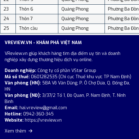
23
Thôn 6
Quảng Phong
Phường Ba Đồn
24
Thôn 7
Quảng Phong
Phường Ba Đồn
25
Thôn cầu
Quảng Phong
Phường Ba Đồn
VREVIEW.VN - KHÁM PHÁ VIỆT NAM
VReview.vn giúp khách hàng tìm địa điểm uy tín và doanh
nghiệp xây dựng thương hiệu dịch vụ online.
Doanh nghiệp:
Công ty cổ phần VStar Group
Mã số thuế:
0601282535 (Chi cục Thuế khu vực TP Nam Định)
Văn phòng (HN):
58A Võ Văn Dũng, P. Ô Chợ Dừa, Q. Đống Đa,
HN
Văn phòng (NĐ):
3/37/2 Tổ 1, Đò Quan, P. Nam Định, T. Ninh
Bình
Email:
hai.vreview@gmail.com
Hotline:
0942-360-345
Website:
https://vreview.vn
Xem thêm