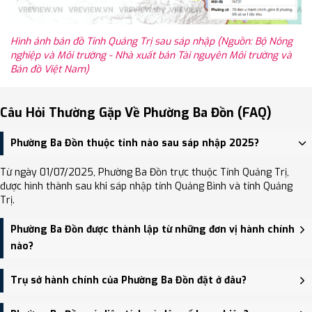
Hình ảnh bản đồ Tỉnh Quảng Trị sau sáp nhập (Nguồn: Bộ Nông
nghiệp và Môi trường - Nhà xuất bản Tài nguyên Môi trường và
Bản đồ Việt Nam)
Câu Hỏi Thường Gặp Về Phường Ba Đồn (FAQ)
Phường Ba Đồn thuộc tỉnh nào sau sáp nhập 2025?
Từ ngày 01/07/2025, Phường Ba Đồn trực thuộc Tỉnh Quảng Trị,
được hình thành sau khi sáp nhập tỉnh Quảng Bình và tỉnh Quảng
Trị.
Phường Ba Đồn được thành lập từ những đơn vị hành chính
nào?
Phường Ba Đồn được thành lập trên cơ sở sáp nhập Phường
Trụ sở hành chính của Phường Ba Đồn đặt ở đâu?
Quảng Phong, Phường Quảng Long, Phường Ba Đồn, Xã Quảng Hải.
Trụ sở hành chính mới của Phường Ba Đồn đặt tại UBND thị xã Ba