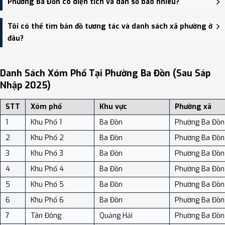
Phường Ba Đồn có diện tích và dân số bao nhiêu?
Đồn (cũ) - trung tâm khu vực thuận tiện giao thông.
Phường Ba Đồn có Diện tích: 20.45 km², Dân số: 28,805 người,
Tôi có thể tìm bản đồ tương tác và danh sách xã phường ở
Mật độ dân số: Khoảng 1,408.56 người/km²
đâu?
Bạn có thể xem bản đồ chi tiết, danh sách phường xã, và review
địa điểm tại: VReview.vn - Nền tảng review địa điểm, dịch vụ và du
Danh Sách Xóm Phố Tại Phường Ba Đồn (sau Sáp
lịch uy tín tại Việt Nam.
Nhập 2025)
STT
Xóm phố
Khu vực
Phường xã
1
Khu Phố 1
Ba Đồn
Phường Ba Đồn
2
Khu Phố 2
Ba Đồn
Phường Ba Đồn
3
Khu Phố 3
Ba Đồn
Phường Ba Đồn
4
Khu Phố 4
Ba Đồn
Phường Ba Đồn
5
Khu Phố 5
Ba Đồn
Phường Ba Đồn
6
Khu Phố 6
Ba Đồn
Phường Ba Đồn
7
Tân Đông
Quảng Hải
Phường Ba Đồn