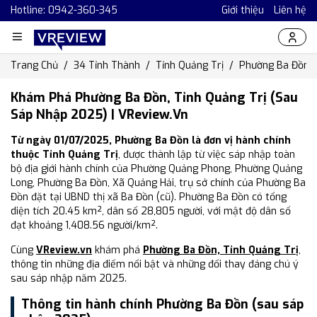
Hotline: 0942-360-345
Giới thiệu
Liên hệ
Trang Chủ
34 Tỉnh Thành
Tỉnh Quảng Trị
Phường Ba Đồn
Khám Phá Phường Ba Đồn, Tỉnh Quảng Trị (Sau
Sáp Nhập 2025) | VReview.vn
Từ ngày 01/07/2025, Phường Ba Đồn là đơn vị hành chính
thuộc Tỉnh Quảng Trị
, được thành lập từ việc sáp nhập toàn
bộ địa giới hành chính của Phường Quảng Phong, Phường Quảng
Long, Phường Ba Đồn, Xã Quảng Hải, trụ sở chính của Phường Ba
Đồn đặt tại UBND thị xã Ba Đồn (cũ). Phường Ba Đồn có tổng
diện tích 20.45 km², dân số 28,805 người, với mật độ dân số
đạt khoảng 1,408.56 người/km².
Cùng
VReview.vn
khám phá
Phường Ba Đồn, Tỉnh Quảng Trị
,
thông tin những địa điểm nổi bật và những đổi thay đáng chú ý
sau sáp nhập năm 2025.
Thông tin hành chính Phường Ba Đồn (sau sáp