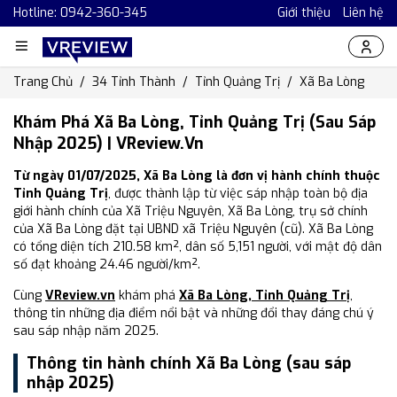
Hotline: 0942-360-345
Giới thiệu
Liên hệ
Trang Chủ
34 Tỉnh Thành
Tỉnh Quảng Trị
Xã Ba Lòng
Khám Phá Xã Ba Lòng, Tỉnh Quảng Trị (Sau Sáp
Nhập 2025) | VReview.vn
Từ ngày 01/07/2025, Xã Ba Lòng là đơn vị hành chính thuộc
Tỉnh Quảng Trị
, được thành lập từ việc sáp nhập toàn bộ địa
giới hành chính của Xã Triệu Nguyên, Xã Ba Lòng, trụ sở chính
của Xã Ba Lòng đặt tại UBND xã Triệu Nguyên (cũ). Xã Ba Lòng
có tổng diện tích 210.58 km², dân số 5,151 người, với mật độ dân
số đạt khoảng 24.46 người/km².
Cùng
VReview.vn
khám phá
Xã Ba Lòng, Tỉnh Quảng Trị
,
thông tin những địa điểm nổi bật và những đổi thay đáng chú ý
sau sáp nhập năm 2025.
Thông tin hành chính Xã Ba Lòng (sau sáp
nhập 2025)