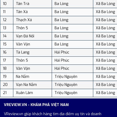
10
Tân Trà
Ba Lòng
Xã Ba Lòng
11
Tân Xá
Ba Lòng
Xã Ba Lòng
12
Thạch Xá
Ba Lòng
Xã Ba Lòng
13
Thôn 5
Ba Lòng
Xã Ba Lòng
14
Vạn Đá Nổi
Ba Lòng
Xã Ba Lòng
15
Văn Vận
Ba Lòng
Xã Ba Lòng
16
Tà Lang
Hải Phúc
Xã Ba Lòng
17
Thôn 5
Hải Phúc
Xã Ba Lòng
18
Văn Vận
Hải Phúc
Xã Ba Lòng
19
Na Nẫm
Triệu Nguyên
Xã Ba Lòng
20
Vạn Na Nẫm
Triệu Nguyên
Xã Ba Lòng
21
Xuân Lâm
Triệu Nguyên
Xã Ba Lòng
VREVIEW.VN - KHÁM PHÁ VIỆT NAM
VReview.vn giúp khách hàng tìm địa điểm uy tín và doanh