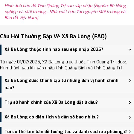
Hình ảnh bản đồ Tỉnh Quảng Trị sau sáp nhập (Nguồn: Bộ Nông
nghiệp và Môi trường - Nhà xuất bản Tài nguyên Môi trường và
Bản đồ Việt Nam)
Câu Hỏi Thường Gặp Về Xã Ba Lòng (FAQ)
Xã Ba Lòng thuộc tỉnh nào sau sáp nhập 2025?
Từ ngày 01/07/2025, Xã Ba Lòng trực thuộc Tỉnh Quảng Trị, được
hình thành sau khi sáp nhập tỉnh Quảng Bình và tỉnh Quảng Trị.
Xã Ba Lòng được thành lập từ những đơn vị hành chính
nào?
Xã Ba Lòng được thành lập trên cơ sở sáp nhập Xã Triệu Nguyên,
Trụ sở hành chính của Xã Ba Lòng đặt ở đâu?
Xã Ba Lòng.
Trụ sở hành chính mới của Xã Ba Lòng đặt tại UBND xã Triệu
Xã Ba Lòng có diện tích và dân số bao nhiêu?
Nguyên (cũ) - trung tâm khu vực thuận tiện giao thông.
Xã Ba Lòng có Diện tích: 210.58 km², Dân số: 5,151 người, Mật độ
Tôi có thể tìm bản đồ tương tác và danh sách xã phường ở