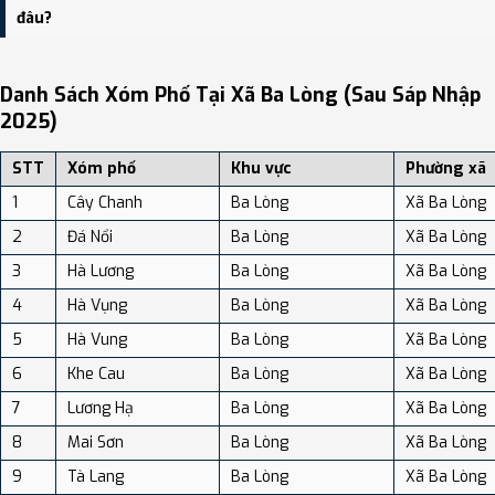
dân số: Khoảng 24.46 người/km²
đâu?
Bạn có thể xem bản đồ chi tiết, danh sách phường xã, và review
địa điểm tại: VReview.vn - Nền tảng review địa điểm, dịch vụ và du
Danh Sách Xóm Phố Tại Xã Ba Lòng (sau Sáp Nhập
lịch uy tín tại Việt Nam.
2025)
STT
Xóm phố
Khu vực
Phường xã
1
Cây Chanh
Ba Lòng
Xã Ba Lòng
2
Đá Nổi
Ba Lòng
Xã Ba Lòng
3
Hà Lương
Ba Lòng
Xã Ba Lòng
4
Hà Vụng
Ba Lòng
Xã Ba Lòng
5
Hà Vung
Ba Lòng
Xã Ba Lòng
6
Khe Cau
Ba Lòng
Xã Ba Lòng
7
Lương Hạ
Ba Lòng
Xã Ba Lòng
8
Mai Sơn
Ba Lòng
Xã Ba Lòng
9
Tà Lang
Ba Lòng
Xã Ba Lòng