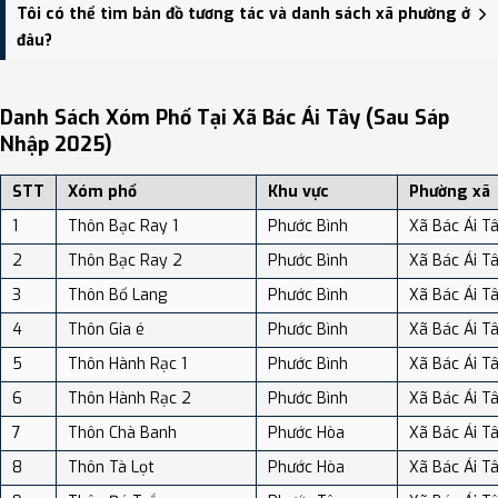
Xã Bác Ái Tây có Diện tích: 478.70 km², Dân số: 1,109 người, Mật độ
Tôi có thể tìm bản đồ tương tác và danh sách xã phường ở
dân số: Khoảng 2.32 người/km²
đâu?
Bạn có thể xem bản đồ chi tiết, danh sách phường xã, và review
địa điểm tại: VReview.vn - Nền tảng review địa điểm, dịch vụ và du
Danh Sách Xóm Phố Tại Xã Bác Ái Tây (sau Sáp
lịch uy tín tại Việt Nam.
Nhập 2025)
STT
Xóm phố
Khu vực
Phường xã
1
Thôn Bạc Ray 1
Phước Bình
Xã Bác Ái T
2
Thôn Bạc Ray 2
Phước Bình
Xã Bác Ái T
3
Thôn Bố Lang
Phước Bình
Xã Bác Ái T
4
Thôn Gia é
Phước Bình
Xã Bác Ái T
5
Thôn Hành Rạc 1
Phước Bình
Xã Bác Ái T
6
Thôn Hành Rạc 2
Phước Bình
Xã Bác Ái T
7
Thôn Chà Banh
Phước Hòa
Xã Bác Ái T
8
Thôn Tà Lọt
Phước Hòa
Xã Bác Ái T