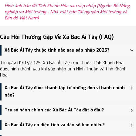
Hình ảnh bản đồ Tỉnh Khánh Hòa sau sáp nhập (Nguồn: Bộ Nông
nghiệp và Môi trường - Nhà xuất bản Tài nguyên Môi trường và
Bản đồ Việt Nam)
Câu Hỏi Thường Gặp Về Xã Bác Ái Tây (FAQ)
Xã Bác Ái Tây thuộc tỉnh nào sau sáp nhập 2025?
Từ ngày 01/07/2025, Xã Bác Ái Tây trực thuộc Tỉnh Khánh Hòa,
được hình thành sau khi sáp nhập tỉnh Ninh Thuận và tỉnh Khánh
Hòa.
Xã Bác Ái Tây được thành lập từ những đơn vị hành chính
nào?
Xã Bác Ái Tây được thành lập trên cơ sở sáp nhập Xã Phước Hòa,
Trụ sở hành chính của Xã Bác Ái Tây đặt ở đâu?
Xã Phước Tân, Xã Phước Bình.
Trụ sở hành chính mới của Xã Bác Ái Tây đặt tại UBND xã Phước
Xã Bác Ái Tây có diện tích và dân số bao nhiêu?
Hòa - trung tâm khu vực thuận tiện giao thông.