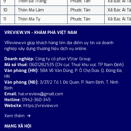
9
Thôn Đá Trắng
Phước Tân
Xã Bác Ái T
10
Thôn Ma Lâm
Phước Tân
Xã Bác Ái T
11
Thôn Ma Ty
Phước Tân
Xã Bác Ái T
VREVIEW.VN - KHÁM PHÁ VIỆT NAM
VReview.vn giúp khách hàng tìm địa điểm uy tín và doanh
nghiệp xây dựng thương hiệu dịch vụ online.
Doanh nghiệp:
Công ty cổ phần VStar Group
Mã số thuế:
0601282535 (Chi cục Thuế khu vực TP Nam Định)
Văn phòng (HN):
58A Võ Văn Dũng, P. Ô Chợ Dừa, Q. Đống Đa,
HN
Văn phòng (NĐ):
3/37/2 Tổ 1, Đò Quan, P. Nam Định, T. Ninh
Bình
Email:
hai.vreview@gmail.com
Hotline:
0942-360-345
Website:
https://vreview.vn
Xem thêm
MẠNG XÃ HỘI