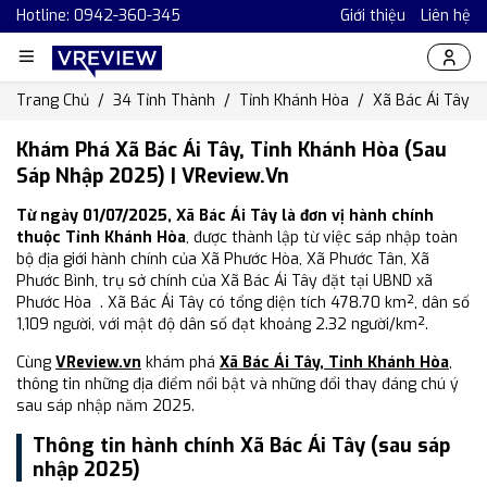
Hotline: 0942-360-345
Giới thiệu
Liên hệ
Trang Chủ
34 Tỉnh Thành
Tỉnh Khánh Hòa
Xã Bác Ái Tây
Khám Phá Xã Bác Ái Tây, Tỉnh Khánh Hòa (Sau
Sáp Nhập 2025) | VReview.vn
Từ ngày 01/07/2025, Xã Bác Ái Tây là đơn vị hành chính
thuộc Tỉnh Khánh Hòa
, được thành lập từ việc sáp nhập toàn
bộ địa giới hành chính của Xã Phước Hòa, Xã Phước Tân, Xã
Phước Bình, trụ sở chính của Xã Bác Ái Tây đặt tại UBND xã
Phước Hòa . Xã Bác Ái Tây có tổng diện tích 478.70 km², dân số
1,109 người, với mật độ dân số đạt khoảng 2.32 người/km².
Cùng
VReview.vn
khám phá
Xã Bác Ái Tây, Tỉnh Khánh Hòa
,
thông tin những địa điểm nổi bật và những đổi thay đáng chú ý
sau sáp nhập năm 2025.
Thông tin hành chính Xã Bác Ái Tây (sau sáp
nhập 2025)