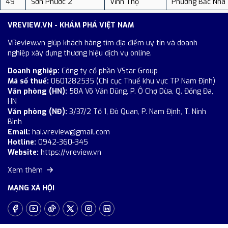
49
Sơn Phước 2
Vĩnh Thọ
Phường Bắc Nha
VREVIEW.VN - KHÁM PHÁ VIỆT NAM
VReview.vn giúp khách hàng tìm địa điểm uy tín và doanh
nghiệp xây dựng thương hiệu dịch vụ online.
Doanh nghiệp:
Công ty cổ phần VStar Group
Mã số thuế:
0601282535 (Chi cục Thuế khu vực TP Nam Định)
Văn phòng (HN):
58A Võ Văn Dũng, P. Ô Chợ Dừa, Q. Đống Đa,
HN
Văn phòng (NĐ):
3/37/2 Tổ 1, Đò Quan, P. Nam Định, T. Ninh
Bình
Email:
hai.vreview@gmail.com
Hotline:
0942-360-345
Website:
https://vreview.vn
Xem thêm
MẠNG XÃ HỘI