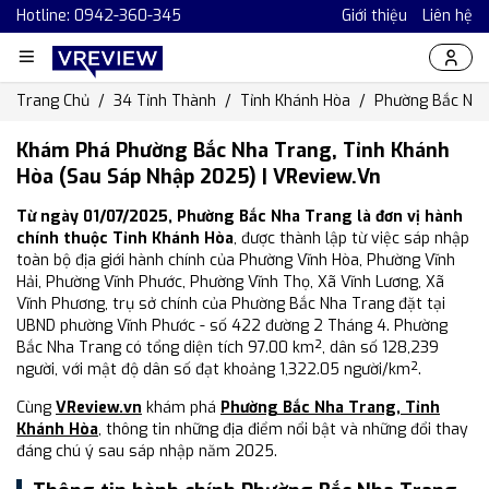
Hotline: 0942-360-345
Giới thiệu
Liên hệ
Trang Chủ
34 Tỉnh Thành
Tỉnh Khánh Hòa
Phường Bắc Nha
Khám Phá Phường Bắc Nha Trang, Tỉnh Khánh
Hòa (Sau Sáp Nhập 2025) | VReview.vn
Từ ngày 01/07/2025, Phường Bắc Nha Trang là đơn vị hành
chính thuộc Tỉnh Khánh Hòa
, được thành lập từ việc sáp nhập
toàn bộ địa giới hành chính của Phường Vĩnh Hòa, Phường Vĩnh
Hải, Phường Vĩnh Phước, Phường Vĩnh Thọ, Xã Vĩnh Lương, Xã
Vĩnh Phương, trụ sở chính của Phường Bắc Nha Trang đặt tại
UBND phường Vĩnh Phước - số 422 đường 2 Tháng 4. Phường
Bắc Nha Trang có tổng diện tích 97.00 km², dân số 128,239
người, với mật độ dân số đạt khoảng 1,322.05 người/km².
Cùng
VReview.vn
khám phá
Phường Bắc Nha Trang, Tỉnh
Khánh Hòa
, thông tin những địa điểm nổi bật và những đổi thay
đáng chú ý sau sáp nhập năm 2025.