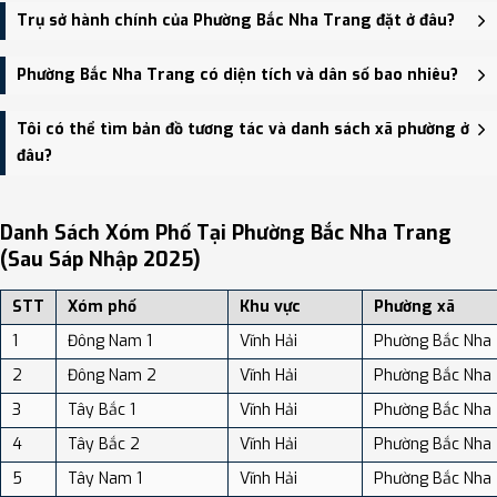
Phường Bắc Nha Trang được thành lập trên cơ sở sáp nhập
Trụ sở hành chính của Phường Bắc Nha Trang đặt ở đâu?
Phường Vĩnh Hòa, Phường Vĩnh Hải, Phường Vĩnh Phước, Phường
Vĩnh Thọ, Xã Vĩnh Lương, Xã Vĩnh Phương.
Trụ sở hành chính mới của Phường Bắc Nha Trang đặt tại UBND
Phường Bắc Nha Trang có diện tích và dân số bao nhiêu?
phường Vĩnh Phước - số 422 đường 2 Tháng 4 - trung tâm khu vực
thuận tiện giao thông.
Phường Bắc Nha Trang có Diện tích: 97.00 km², Dân số: 128,239
Tôi có thể tìm bản đồ tương tác và danh sách xã phường ở
người, Mật độ dân số: Khoảng 1,322.05 người/km²
đâu?
Bạn có thể xem bản đồ chi tiết, danh sách phường xã, và review
địa điểm tại: VReview.vn - Nền tảng review địa điểm, dịch vụ và du
Danh Sách Xóm Phố Tại Phường Bắc Nha Trang
lịch uy tín tại Việt Nam.
(sau Sáp Nhập 2025)
STT
Xóm phố
Khu vực
Phường xã
1
Đông Nam 1
Vĩnh Hải
Phường Bắc Nha
2
Đông Nam 2
Vĩnh Hải
Phường Bắc Nha
3
Tây Bắc 1
Vĩnh Hải
Phường Bắc Nha
4
Tây Bắc 2
Vĩnh Hải
Phường Bắc Nha
5
Tây Nam 1
Vĩnh Hải
Phường Bắc Nha