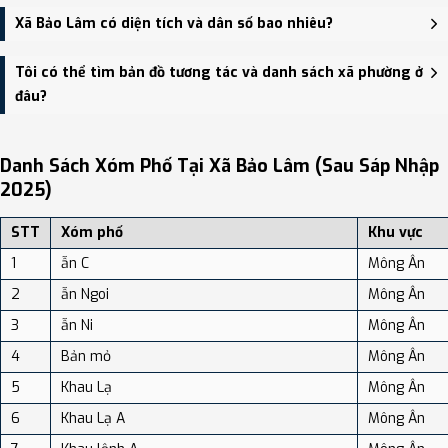
Trụ sở hành chính mới của Xã Bảo Lâm đặt tại Trụ sở Văn phòng
Xã Bảo Lâm có diện tích và dân số bao nhiêu?
HĐND, UBND huyện Bảo Lâm và trụ sở Ban quản lý dự án Đầu tư
và Xây dựng huyện Bảo Lâm - trung tâm khu vực thuận tiện giao
Xã Bảo Lâm có Diện tích: 161.82 km², Dân số: 14,198 người, Mật độ
Tôi có thể tìm bản đồ tương tác và danh sách xã phường ở
thông.
dân số: Khoảng 87.74 người/km²
đâu?
Bạn có thể xem bản đồ chi tiết, danh sách phường xã, và review
địa điểm tại: VReview.vn - Nền tảng review địa điểm, dịch vụ và du
Danh Sách Xóm Phố Tại Xã Bảo Lâm (sau Sáp Nhập
lịch uy tín tại Việt Nam.
2025)
STT
Xóm phố
Khu vực
1
ẫn C
Mông Ân
2
ẫn Ngoi
Mông Ân
3
ẫn Ni
Mông Ân
4
Bản mỏ
Mông Ân
5
Khau Lạ
Mông Ân
6
Khau Lạ A
Mông Ân