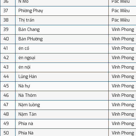
36
N Mo
Pác Miều
37
Phiờng Phay
Pác Miều
38
Thị trấn
Pác Miều
39
Bản Chang
Vĩnh Phong
40
Bản PHường
Vĩnh Phong
41
én cổ
Vĩnh Phong
42
én ngoại
Vĩnh Phong
43
én nội
Vĩnh Phong
44
Lũng Hán
Vĩnh Phong
45
Nà hự
Vĩnh Phong
46
Nà Thôm
Vĩnh Phong
47
Nặm luồng
Vĩnh Phong
48
Nặm Tăn
Vĩnh Phong
49
Phia nà
Vĩnh Phong
50
Phia Nà
Vĩnh Phong