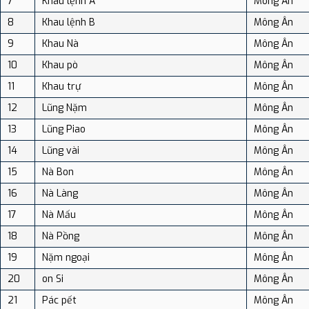
7
Khau lệnh A
Mông Ân
8
Khau lệnh B
Mông Ân
9
Khau Nà
Mông Ân
10
Khau pò
Mông Ân
11
Khau trự
Mông Ân
12
Lũng Nặm
Mông Ân
13
Lũng Piao
Mông Ân
14
Lũng vài
Mông Ân
15
Nà Bon
Mông Ân
16
Nà Làng
Mông Ân
17
Nà Mấu
Mông Ân
18
Nà Pồng
Mông Ân
19
Nặm ngoại
Mông Ân
20
on Si
Mông Ân
21
Pác pết
Mông Ân