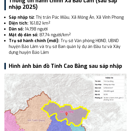
Thông tin hành chính Xã Bảo Lâm (sau sáp
nhập 2025)
Sáp nhập từ:
Thị trấn Pác Miầu, Xã Mông Ân, Xã Vĩnh Phong
Diện tích:
161.82 km²
Dân số:
14,198 người
Mật độ dân số:
87.74 người/km²
Trụ sở hành chính (mới):
Trụ sở Văn phòng HĐND, UBND
huyện Bảo Lâm và trụ sở Ban quản lý dự án Đầu tư và Xây
dựng huyện Bảo Lâm
Hình ảnh bản đồ Tỉnh Cao Bằng sau sáp nhập