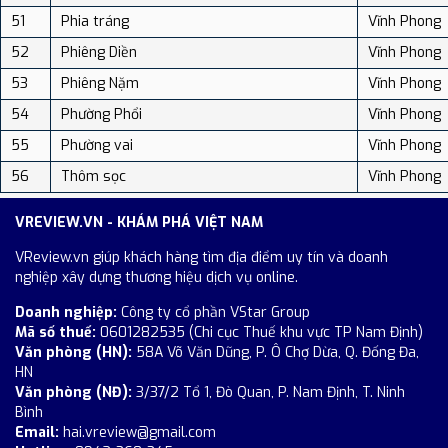
51
Phia tráng
Vĩnh Phong
52
Phiêng Diền
Vĩnh Phong
53
Phiêng Nặm
Vĩnh Phong
54
Phường Phổi
Vĩnh Phong
55
Phường vai
Vĩnh Phong
56
Thôm sọc
Vĩnh Phong
VREVIEW.VN - KHÁM PHÁ VIỆT NAM
VReview.vn giúp khách hàng tìm địa điểm uy tín và doanh
nghiệp xây dựng thương hiệu dịch vụ online.
Doanh nghiệp:
Công ty cổ phần VStar Group
Mã số thuế:
0601282535 (Chi cục Thuế khu vực TP Nam Định)
Văn phòng (HN):
58A Võ Văn Dũng, P. Ô Chợ Dừa, Q. Đống Đa,
HN
Văn phòng (NĐ):
3/37/2 Tổ 1, Đò Quan, P. Nam Định, T. Ninh
Bình
Email:
hai.vreview@gmail.com