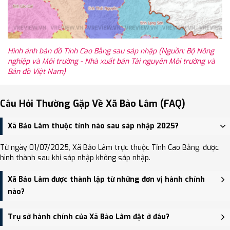
Hình ảnh bản đồ Tỉnh Cao Bằng sau sáp nhập (Nguồn: Bộ Nông
nghiệp và Môi trường - Nhà xuất bản Tài nguyên Môi trường và
Bản đồ Việt Nam)
Câu Hỏi Thường Gặp Về Xã Bảo Lâm (FAQ)
Xã Bảo Lâm thuộc tỉnh nào sau sáp nhập 2025?
Từ ngày 01/07/2025, Xã Bảo Lâm trực thuộc Tỉnh Cao Bằng, được
hình thành sau khi sáp nhập không sáp nhập.
Xã Bảo Lâm được thành lập từ những đơn vị hành chính
nào?
Xã Bảo Lâm được thành lập trên cơ sở sáp nhập Thị trấn Pác
Trụ sở hành chính của Xã Bảo Lâm đặt ở đâu?
Miầu, Xã Mông Ân, Xã Vĩnh Phong.