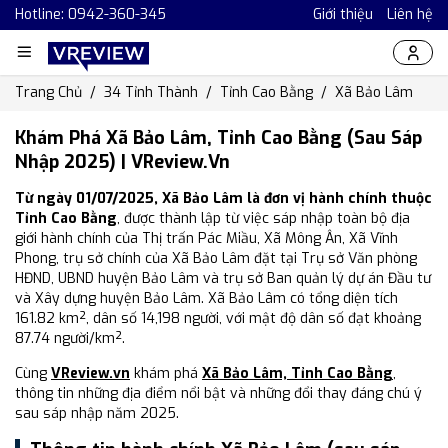
Hotline: 0942-360-345
Giới thiệu
Liên hệ
Trang Chủ
34 Tỉnh Thành
Tỉnh Cao Bằng
Xã Bảo Lâm
Khám Phá Xã Bảo Lâm, Tỉnh Cao Bằng (Sau Sáp
Nhập 2025) | VReview.vn
Từ ngày 01/07/2025, Xã Bảo Lâm là đơn vị hành chính thuộc
Tỉnh Cao Bằng
, được thành lập từ việc sáp nhập toàn bộ địa
giới hành chính của Thị trấn Pác Miầu, Xã Mông Ân, Xã Vĩnh
Phong, trụ sở chính của Xã Bảo Lâm đặt tại Trụ sở Văn phòng
HĐND, UBND huyện Bảo Lâm và trụ sở Ban quản lý dự án Đầu tư
và Xây dựng huyện Bảo Lâm. Xã Bảo Lâm có tổng diện tích
161.82 km², dân số 14,198 người, với mật độ dân số đạt khoảng
87.74 người/km².
Cùng
VReview.vn
khám phá
Xã Bảo Lâm, Tỉnh Cao Bằng
,
thông tin những địa điểm nổi bật và những đổi thay đáng chú ý
sau sáp nhập năm 2025.