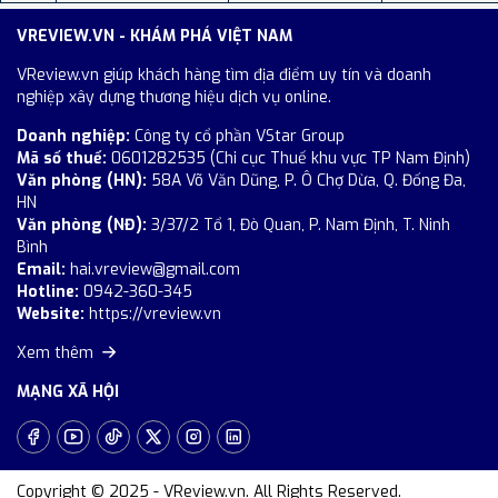
VREVIEW.VN - KHÁM PHÁ VIỆT NAM
VReview.vn giúp khách hàng tìm địa điểm uy tín và doanh
nghiệp xây dựng thương hiệu dịch vụ online.
Doanh nghiệp:
Công ty cổ phần VStar Group
Mã số thuế:
0601282535 (Chi cục Thuế khu vực TP Nam Định)
Văn phòng (HN):
58A Võ Văn Dũng, P. Ô Chợ Dừa, Q. Đống Đa,
HN
Văn phòng (NĐ):
3/37/2 Tổ 1, Đò Quan, P. Nam Định, T. Ninh
Bình
Email:
hai.vreview@gmail.com
Hotline:
0942-360-345
Website:
https://vreview.vn
Xem thêm
MẠNG XÃ HỘI
Copyright © 2025 - VReview.vn. All Rights Reserved.