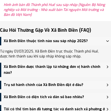
Hình ảnh bản đồ Thành phố Huế sau sáp nhập (Nguồn: Bộ Nông
nghiệp và Môi trường - Nhà xuất bản Tài nguyên Môi trường và
Bản đồ Việt Nam)
Câu Hỏi Thường Gặp Về Xã Bình Điền (FAQ)
Xã Bình Điền thuộc tỉnh nào sau sáp nhập 2025?
Từ ngày 01/07/2025, Xã Bình Điền trực thuộc Thành phố Huế,
được hình thành sau khi sáp nhập không sáp nhập.
Xã Bình Điền được thành lập từ những đơn vị hành chính
nào?
Xã Bình Điền được thành lập trên cơ sở sáp nhập Xã Hương Bình,
Trụ sở hành chính của Xã Bình Điền đặt ở đâu?
Xã Bình Thành, Xã Bình Tiến.
Trụ sở hành chính mới của Xã Bình Điền đặt tại 1 Phú Lợi, xã Bình
Xã Bình Điền có diện tích và dân số bao nhiêu?
Điền - trung tâm khu vực thuận tiện giao thông.
Xã Bình Điền có Diện tích: 266.50 km², Dân số: 15,229 người, Mật
Tôi có thể tìm bản đồ tương tác và danh sách xã phường ở