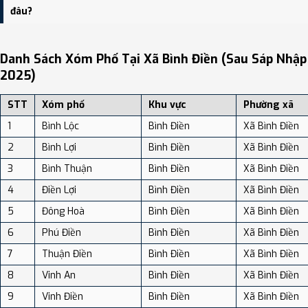
độ dân số: Khoảng 57.14 người/km²
đâu?
Bạn có thể xem bản đồ chi tiết, danh sách phường xã, và review
địa điểm tại: VReview.vn - Nền tảng review địa điểm, dịch vụ và du
Danh Sách Xóm Phố Tại Xã Bình Điền (sau Sáp Nhập
lịch uy tín tại Việt Nam.
2025)
STT
Xóm phố
Khu vực
Phường xã
1
Bình Lộc
Bình Điền
Xã Bình Điền
2
Bình Lợi
Bình Điền
Xã Bình Điền
3
Bình Thuận
Bình Điền
Xã Bình Điền
4
Điền Lợi
Bình Điền
Xã Bình Điền
5
Đông Hoà
Bình Điền
Xã Bình Điền
6
Phú Điền
Bình Điền
Xã Bình Điền
7
Thuận Điền
Bình Điền
Xã Bình Điền
8
Vinh An
Bình Điền
Xã Bình Điền
9
Vinh Điền
Bình Điền
Xã Bình Điền