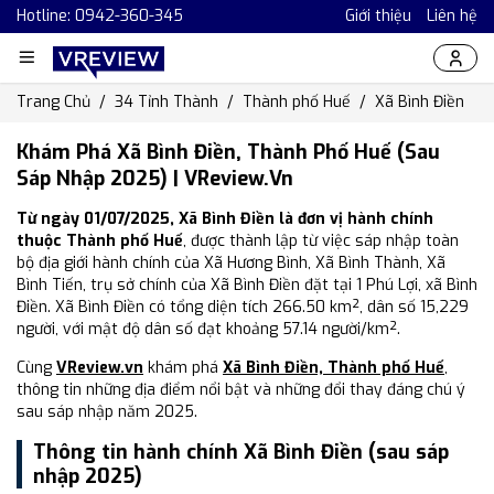
Hotline: 0942-360-345
Giới thiệu
Liên hệ
Trang Chủ
34 Tỉnh Thành
Thành phố Huế
Xã Bình Điền
Khám Phá Xã Bình Điền, Thành Phố Huế (Sau
Sáp Nhập 2025) | VReview.vn
Từ ngày 01/07/2025, Xã Bình Điền là đơn vị hành chính
thuộc Thành phố Huế
, được thành lập từ việc sáp nhập toàn
bộ địa giới hành chính của Xã Hương Bình, Xã Bình Thành, Xã
Bình Tiến, trụ sở chính của Xã Bình Điền đặt tại 1 Phú Lợi, xã Bình
Điền. Xã Bình Điền có tổng diện tích 266.50 km², dân số 15,229
người, với mật độ dân số đạt khoảng 57.14 người/km².
Cùng
VReview.vn
khám phá
Xã Bình Điền, Thành phố Huế
,
thông tin những địa điểm nổi bật và những đổi thay đáng chú ý
sau sáp nhập năm 2025.
Thông tin hành chính Xã Bình Điền (sau sáp
nhập 2025)