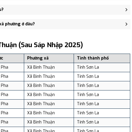
 Kiến Xương, xã Bình Thuận, tỉnh Sơn La - trung tâm khu vực
u?
128 người, Mật độ dân số: Khoảng 140.65 người/km²
 xã phường ở đâu?
, và review địa điểm tại: VReview.vn - Nền tảng review địa điểm,
Thuận (sau Sáp Nhập 2025)
ực
Phường xã
Tỉnh thành phố
 Pha
Xã Bình Thuận
Tỉnh Sơn La
 Pha
Xã Bình Thuận
Tỉnh Sơn La
 Pha
Xã Bình Thuận
Tỉnh Sơn La
 Pha
Xã Bình Thuận
Tỉnh Sơn La
 Pha
Xã Bình Thuận
Tỉnh Sơn La
 Pha
Xã Bình Thuận
Tỉnh Sơn La
 Pha
Xã Bình Thuận
Tỉnh Sơn La
 Pha
Xã Bình Thuận
Tỉnh Sơn La