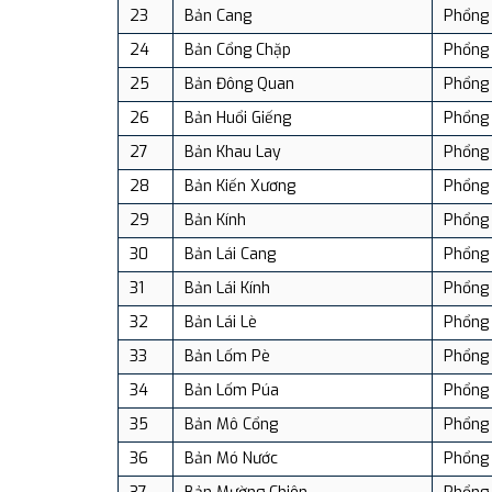
23
Bản Cang
Phổng 
24
Bản Cổng Chặp
Phổng 
25
Bản Đông Quan
Phổng 
26
Bản Huổi Giếng
Phổng 
27
Bản Khau Lay
Phổng 
28
Bản Kiến Xương
Phổng 
29
Bản Kính
Phổng 
30
Bản Lái Cang
Phổng 
31
Bản Lái Kính
Phổng 
32
Bản Lái Lè
Phổng 
33
Bản Lốm Pè
Phổng 
34
Bản Lốm Púa
Phổng 
35
Bản Mô Cổng
Phổng 
36
Bản Mó Nước
Phổng 