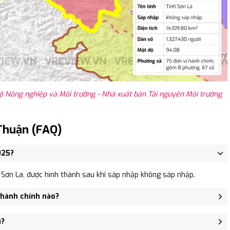
ộ Nông nghiệp và Môi trường - Nhà xuất bản Tài nguyên Môi trường
Thuận (FAQ)
025?
Sơn La, được hình thành sau khi sáp nhập không sáp nhập.
 hành chính nào?
ã Phổng Lái, Xã Chiềng Pha.
u?