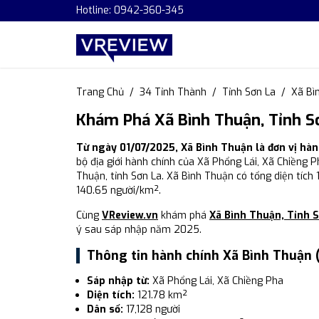
Hotline: 0942-360-345
Trang Chủ
34 Tỉnh Thành
Tỉnh Sơn La
Xã Bì
Khám Phá Xã Bình Thuận, Tỉnh S
Từ ngày 01/07/2025, Xã Bình Thuận là đơn vị hà
bộ địa giới hành chính của Xã Phổng Lái, Xã Chiềng P
Thuận, tỉnh Sơn La. Xã Bình Thuận có tổng diện tích 
140.65 người/km².
Cùng
VReview.vn
khám phá
Xã Bình Thuận, Tỉnh 
ý sau sáp nhập năm 2025.
Thông tin hành chính Xã Bình Thuận 
Sáp nhập từ:
Xã Phổng Lái, Xã Chiềng Pha
Diện tích:
121.78 km²
Dân số:
17,128 người