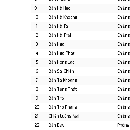
9
Bản Nà Heo
Chiềng
10
Bản Nà Khoang
Chiềng
11
Bản Nà Ta
Chiềng
12
Bản Nà Trại
Chiềng
13
Bản Ngà
Chiềng
14
Bản Ngà Phát
Chiềng
15
Bản Nong Lào
Chiềng
16
Bản Sai Chiên
Chiềng
17
Bản Ta Khoang
Chiềng
18
Bản Tạng Phát
Chiềng
19
Bản Trọ
Chiềng
20
Bản Trọ Phảng
Chiềng
21
Chiên Luông Mai
Chiềng
22
Bản Bay
Phổng 