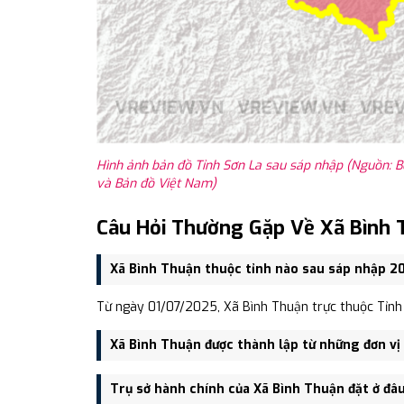
Hình ảnh bản đồ Tỉnh Sơn La sau sáp nhập (Nguồn: B
và Bản đồ Việt Nam)
Câu Hỏi Thường Gặp Về Xã Bình 
Xã Bình Thuận thuộc tỉnh nào sau sáp nhập 2
Từ ngày 01/07/2025, Xã Bình Thuận trực thuộc Tỉnh 
Xã Bình Thuận được thành lập từ những đơn vị
Xã Bình Thuận được thành lập trên cơ sở sáp nhập X
Trụ sở hành chính của Xã Bình Thuận đặt ở đâ