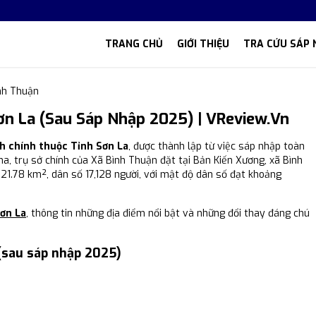
TRANG CHỦ
GIỚI THIỆU
TRA CỨU SÁP 
nh Thuận
ơn La (Sau Sáp Nhập 2025) | VReview.vn
nh chính thuộc Tỉnh Sơn La
, được thành lập từ việc sáp nhập toàn
ha, trụ sở chính của Xã Bình Thuận đặt tại Bản Kiến Xương, xã Bình
121.78 km², dân số 17,128 người, với mật độ dân số đạt khoảng
Sơn La
, thông tin những địa điểm nổi bật và những đổi thay đáng chú
(sau sáp nhập 2025)