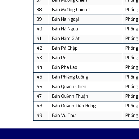
37
Bản Mường Chiên
Phổng 
38
Bản Mường Chiên 1
Phổng 
39
Bản Nà Ngoại
Phổng 
40
Bản Nà Ngụa
Phổng 
41
Bản Nặm Giắt
Phổng 
42
Bản Pá Chập
Phổng 
43
Bản Pe
Phổng 
44
Bản Pha Lao
Phổng 
45
Bản Phiêng Luông
Phổng 
46
Bản Quỳnh Chiên
Phổng 
47
Bản Quỳnh Thuận
Phổng 
48
Bản Quỳnh Tiên Hưng
Phổng 
49
Bản Vũ Thư
Phổng 