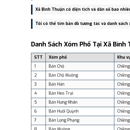
Trụ sở hành chính mới của Xã Bình Thuận đặt tại Bản
Xã Bình Thuận có diện tích và dân số bao nhiê
thuận tiện giao thông.
Xã Bình Thuận có Diện tích: 121.78 km², Dân số: 17,
Tôi có thể tìm bản đồ tương tác và danh sách
Bạn có thể xem bản đồ chi tiết, danh sách phường xã
dịch vụ và du lịch uy tín tại Việt Nam.
Danh Sách Xóm Phố Tại Xã Bình 
STT
Xóm phố
Khu v
1
Bản Chộ
Chiềng
2
Bản Chộ Muông
Chiềng
3
Bản Hán
Chiềng
4
Bản Heo Trại
Chiềng
5
Bản Hưng Nhân
Chiềng
6
Bản Huổi Quỳnh
Chiềng
7
Bản Lọng Phạng
Chiềng
8
Bản Muông
Chiềng