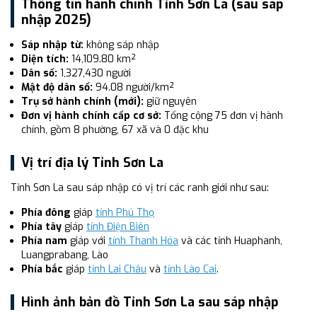
Thông tin hành chính Tỉnh Sơn La (sau sáp
nhập 2025)
Sáp nhập từ:
không sáp nhập
Diện tích:
14,109.80 km²
Dân số:
1,327,430 người
Mật độ dân số:
94.08 người/km²
Trụ sở hành chính (mới):
giữ nguyên
Đơn vị hành chính cấp cơ sở:
Tổng cộng 75 đơn vị hành
chính, gồm 8 phường, 67 xã và 0 đặc khu
Vị trí địa lý Tỉnh Sơn La
Tỉnh Sơn La sau sáp nhập có vị trí các ranh giới như sau:
Phía đông
giáp
tỉnh Phú Thọ
Phía tây
giáp
tỉnh Điện Biên
Phía nam
giáp với
tỉnh Thanh Hóa
và các tỉnh Huaphanh,
Luangprabang, Lào
Phía bắc
giáp
tỉnh Lai Châu
và
tỉnh Lào Cai
.
Hình ảnh bản đồ Tỉnh Sơn La sau sáp nhập