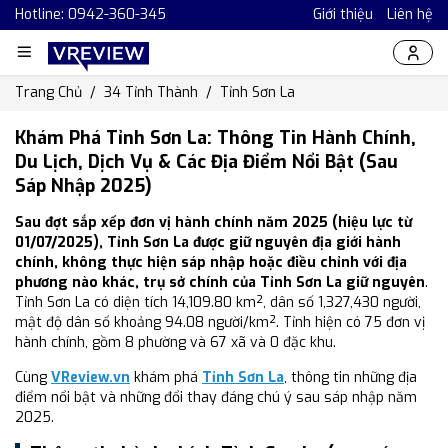
Hotline: 0942-360-345
Giới thiệu
Liên hệ
Trang Chủ
34 Tỉnh Thành
Tỉnh Sơn La
Khám Phá Tỉnh Sơn La: Thông Tin Hành Chính,
Du Lịch, Dịch Vụ & Các Địa Điểm Nổi Bật (Sau
Sáp Nhập 2025)
Sau đợt sắp xếp đơn vị hành chính năm 2025 (hiệu lực từ
01/07/2025), Tỉnh Sơn La được giữ nguyên địa giới hành
chính, không thực hiện sáp nhập hoặc điều chỉnh với địa
phương nào khác, trụ sở chính của Tỉnh Sơn La giữ nguyên
.
Tỉnh Sơn La có diện tích 14,109.80 km², dân số 1,327,430 người,
mật độ dân số khoảng 94.08 người/km². Tỉnh hiện có 75 đơn vị
hành chính, gồm 8 phường và 67 xã và 0 đặc khu.
Cùng
VReview.vn
khám phá
Tỉnh Sơn La
, thông tin những địa
điểm nổi bật và những đổi thay đáng chú ý sau sáp nhập năm
2025.