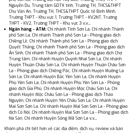
Nguyễn Du, Trung tâm GDTX tỉnh, Trường TH, THCS&THPT
Chu Văn An, Trường TH, THCS&THPT Quốc tế Bình Minh,
Trường THPT - Khu vực 1, Trường THPT - KV2NT, Trường
THPT - KV2, Trường THPT - Khu vực 3 v.v...
Ngân hàng - ATM:
Chi nhánh Tỉnh Sơn La, Chi nhánh Thành
phố Sơn La, Chi nhánh Thành phố Sơn La - Phòng giao dịch
Chiềng Lề, Chi nhánh Thành phố Sơn La - Phòng giao dịch
Quyết Thắng, Chi nhánh Thành phố Sơn La - Phòng giao dịch
Ân Sinh, Chi nhánh Thành phố Sơn La - Phòng giao dịch Chợ
Trung tâm, Chi nhánh Huyện Quỳnh Nhai Sơn La, Chi nhánh
Huyện Thuận Châu Sơn La, Chi nhánh Huyện Thuận Châu Sơn
La - Phòng giao dịch Chiềng Pấc, Chi nhánh Huyện Mường La
Sơn La, Chi nhánh Huyện Bắc Yên Sơn La, Chi nhánh Huyện
Phù Yên Sơn La, Chi nhánh Huyện Phù Yên Sơn La - Phòng
giao dịch Gia Phù, Chi nhánh Huyện Mộc Châu Sơn La, Chi
nhánh Huyện Mộc Châu Sơn La - Phòng giao dịch Thảo
Nguyên, Chi nhánh Huyện Yên Châu Sơn La, Chi nhánh Huyện
Mai Sơn Sơn La, Chi nhánh Huyện Mai Sơn Sơn La - Phòng giao
dịch Cò Nòi, Chi nhánh Huyện Mai Sơn Sơn La - Phòng giao dịch
Nà Sản, Chi nhánh Huyện Sông Mã Sơn La v.v...
Khám phá chi tiết hơn về các địa điểm, dịch vụ, review và bản