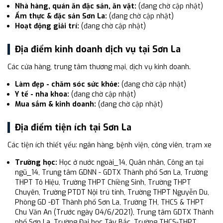
Nhà hàng, quán ăn đặc sản, ăn vặt:
(đang chờ cập nhật)
Ẩm thực & đặc sản Sơn La:
(đang chờ cập nhật)
Hoạt động giải trí:
(đang chờ cập nhật)
Địa điểm kinh doanh dịch vụ tại Sơn La
Các cửa hàng, trung tâm thương mại, dịch vụ kinh doanh.
Làm đẹp - chăm sóc sức khỏe:
(đang chờ cập nhật)
Y tế - nha khoa:
(đang chờ cập nhật)
Mua sắm & kinh doanh:
(đang chờ cập nhật)
Địa điểm tiện ích tại Sơn La
Các tiện ích thiết yếu: ngân hàng, bệnh viện, công viên, trạm xe
Trường học:
Học ở nước ngoài_14, Quân nhân, Công an tại
ngũ_14, Trung tâm GDNN - GDTX Thành phố Sơn La, Trường
THPT Tô Hiệu, Trường THPT Chiềng Sinh, Trường THPT
Chuyên, Trường PTDT Nội trú tỉnh, Trường THPT Nguyễn Du,
Phòng GD -ĐT Thành phố Sơn La, Trường TH, THCS & THPT
Chu Văn An (Trước ngày 04/6/2021), Trung tâm GDTX Thành
phố Sơn La, Trường Đại học Tây Bắc, Trường THCS-THPT