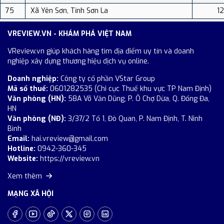
75
Xã Yên Sơn, Tỉnh Sơn La
12
VREVIEW.VN - KHÁM PHÁ VIỆT NAM
VReview.vn giúp khách hàng tìm địa điểm uy tín và doanh
nghiệp xây dựng thương hiệu dịch vụ online.
Doanh nghiệp:
Công ty cổ phần VStar Group
Mã số thuế:
0601282535 (Chi cục Thuế khu vực TP Nam Định)
Văn phòng (HN):
58A Võ Văn Dũng, P. Ô Chợ Dừa, Q. Đống Đa,
HN
Văn phòng (NĐ):
3/37/2 Tổ 1, Đò Quan, P. Nam Định, T. Ninh
Bình
Email:
hai.vreview@gmail.com
Hotline:
0942-360-345
Website:
https://vreview.vn
Xem thêm
MẠNG XÃ HỘI