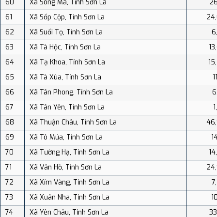
60
Xã Sông Mã, Tỉnh Sơn La
26
61
Xã Sốp Cộp, Tỉnh Sơn La
24
62
Xã Suối Tọ, Tỉnh Sơn La
6
63
Xã Tà Hộc, Tỉnh Sơn La
13
64
Xã Tạ Khoa, Tỉnh Sơn La
15
65
Xã Tà Xùa, Tỉnh Sơn La
1
66
Xã Tân Phong, Tỉnh Sơn La
6
67
Xã Tân Yên, Tỉnh Sơn La
1
68
Xã Thuận Châu, Tỉnh Sơn La
46
69
Xã Tô Múa, Tỉnh Sơn La
1
70
Xã Tường Hạ, Tỉnh Sơn La
14
71
Xã Vân Hồ, Tỉnh Sơn La
24
72
Xã Xím Vàng, Tỉnh Sơn La
7
73
Xã Xuân Nha, Tỉnh Sơn La
1
74
Xã Yên Châu, Tỉnh Sơn La
33