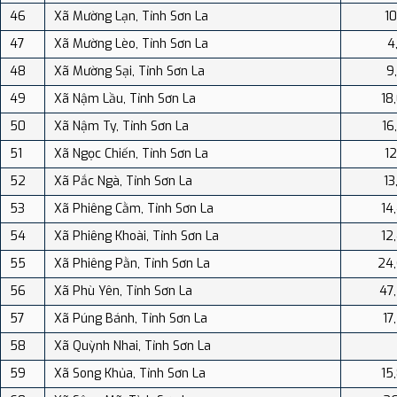
46
Xã Mường Lạn, Tỉnh Sơn La
10
47
Xã Mường Lèo, Tỉnh Sơn La
4
48
Xã Mường Sại, Tỉnh Sơn La
9
49
Xã Nậm Lầu, Tỉnh Sơn La
18
50
Xã Nậm Ty, Tỉnh Sơn La
16
51
Xã Ngọc Chiến, Tỉnh Sơn La
12
52
Xã Pắc Ngà, Tỉnh Sơn La
13
53
Xã Phiêng Cằm, Tỉnh Sơn La
14
54
Xã Phiêng Khoài, Tỉnh Sơn La
12
55
Xã Phiêng Pằn, Tỉnh Sơn La
24
56
Xã Phù Yên, Tỉnh Sơn La
47
57
Xã Púng Bánh, Tỉnh Sơn La
17
58
Xã Quỳnh Nhai, Tỉnh Sơn La
59
Xã Song Khủa, Tỉnh Sơn La
15