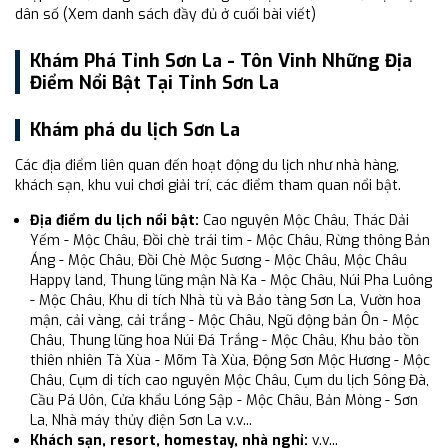
dân số (Xem danh sách đầy đủ ở cuối bài viết)
Khám Phá Tỉnh Sơn La - Tôn Vinh Những Địa
Điểm Nổi Bật Tại Tỉnh Sơn La
Khám phá du lịch Sơn La
Các địa điểm liên quan đến hoạt động du lịch như nhà hàng,
khách sạn, khu vui chơi giải trí, các điểm tham quan nổi bật.
Địa điểm du lịch nổi bật:
Cao nguyên Mộc Châu, Thác Dải
Yếm - Mộc Châu, Đồi chè trái tim - Mộc Châu, Rừng thông Bản
Áng - Mộc Châu, Đồi Chè Mộc Sương - Mộc Châu, Mộc Châu
Happy land, Thung lũng mận Nà Ka - Mộc Châu, Núi Pha Luông
- Mộc Châu, Khu di tích Nhà tù và Bảo tàng Sơn La, Vườn hoa
mận, cải vàng, cải trắng - Mộc Châu, Ngũ động bản Ôn - Mộc
Châu, Thung lũng hoa Núi Đá Trắng - Mộc Châu, Khu bảo tồn
thiên nhiên Tà Xùa - Mõm Tà Xùa, Động Sơn Mộc Hương - Mộc
Châu, Cụm di tích cao nguyên Mộc Châu, Cụm du lịch Sông Đà,
Cầu Pá Uôn, Cửa khẩu Lóng Sập - Mộc Châu, Bản Mòng - Sơn
La, Nhà máy thủy điện Sơn La v.v...
Khách sạn, resort, homestay, nhà nghỉ:
v.v...