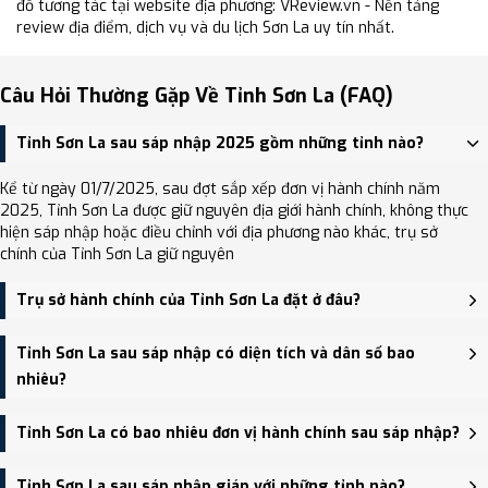
đồ tương tác tại website địa phương: VReview.vn - Nền tảng
review địa điểm, dịch vụ và du lịch Sơn La uy tín nhất.
Câu Hỏi Thường Gặp Về Tỉnh Sơn La (FAQ)
Tỉnh Sơn La sau sáp nhập 2025 gồm những tỉnh nào?
Kể từ ngày 01/7/2025, sau đợt sắp xếp đơn vị hành chính năm
2025, Tỉnh Sơn La được giữ nguyên địa giới hành chính, không thực
hiện sáp nhập hoặc điều chỉnh với địa phương nào khác, trụ sở
chính của Tỉnh Sơn La giữ nguyên
Trụ sở hành chính của Tỉnh Sơn La đặt ở đâu?
Sau sáp nhập, trụ sở chính của Tỉnh Sơn La vẫn giữ nguyên - là
Tỉnh Sơn La sau sáp nhập có diện tích và dân số bao
trung tâm hành chính, kinh tế và du lịch lớn của vùng.
nhiêu?
Tỉnh Sơn La sau sáp nhập có Diện tích: 14,109.80 km², Dân số:
Tỉnh Sơn La có bao nhiêu đơn vị hành chính sau sáp nhập?
1,327,430 người, Mật độ dân số: Khoảng 94.08 người/km²
Tổng cộng có 75 đơn vị hành chính, bao gồm: 8 phường, 67 xã, 0
Tỉnh Sơn La sau sáp nhập giáp với những tỉnh nào?