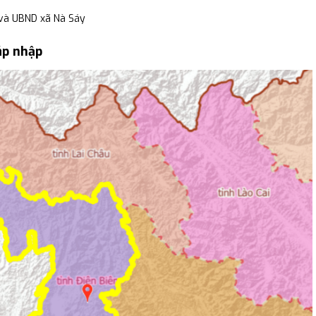
và UBND xã Nà Sáy
áp nhập