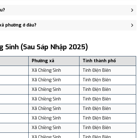
rụ sở Đảng ủy, HĐND và UBND xã Nà Sáy - trung tâm khu vực thuận
êu?
371 người, Mật độ dân số: Khoảng 70.51 người/km²
 xã phường ở đâu?
, và review địa điểm tại: VReview.vn - Nền tảng review địa điểm,
g Sinh (sau Sáp Nhập 2025)
Phường xã
Tỉnh thành phố
Xã Chiềng Sinh
Tỉnh Điện Biên
Xã Chiềng Sinh
Tỉnh Điện Biên
Xã Chiềng Sinh
Tỉnh Điện Biên
Xã Chiềng Sinh
Tỉnh Điện Biên
Xã Chiềng Sinh
Tỉnh Điện Biên
Xã Chiềng Sinh
Tỉnh Điện Biên
Xã Chiềng Sinh
Tỉnh Điện Biên
Xã Chiềng Sinh
Tỉnh Điện Biên