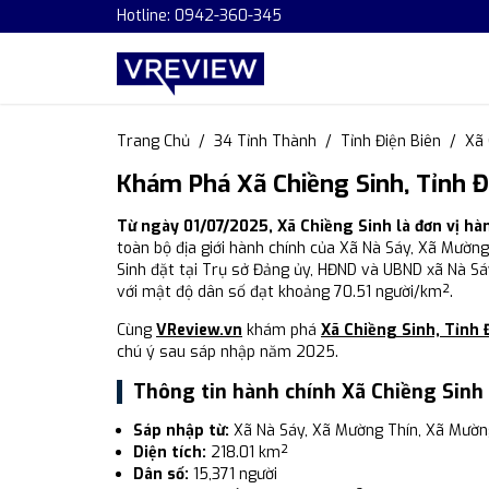
Hotline: 0942-360-345
Trang Chủ
34 Tỉnh Thành
Tỉnh Điện Biên
Xã 
Khám Phá Xã Chiềng Sinh, Tỉnh Đ
Từ ngày 01/07/2025, Xã Chiềng Sinh là đơn vị hà
toàn bộ địa giới hành chính của Xã Nà Sáy, Xã Mường
Sinh đặt tại Trụ sở Đảng ủy, HĐND và UBND xã Nà Sáy.
với mật độ dân số đạt khoảng 70.51 người/km².
Cùng
VReview.vn
khám phá
Xã Chiềng Sinh, Tỉnh 
chú ý sau sáp nhập năm 2025.
Thông tin hành chính Xã Chiềng Sinh
Sáp nhập từ:
Xã Nà Sáy, Xã Mường Thín, Xã Mường
Diện tích:
218.01 km²
Dân số:
15,371 người