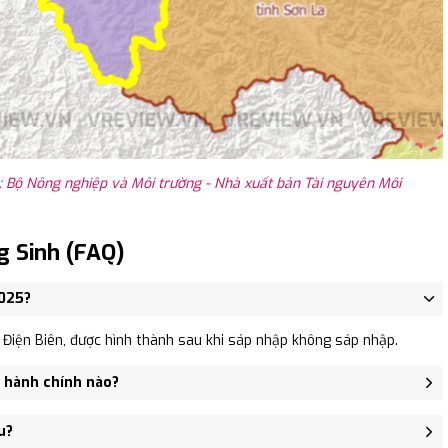
: Bộ Nông nghiệp và Môi trường - Nhà xuất bản Tài nguyên Môi
g Sinh (FAQ)
2025?
 Điện Biên, được hình thành sau khi sáp nhập không sáp nhập.
ị hành chính nào?
Xã Nà Sáy, Xã Mường Thín, Xã Mường Khong, Xã Chiềng Sinh.
u?