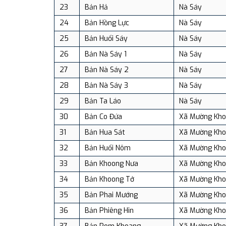
23
Bản Hả
Nà Sáy
24
Bản Hồng Lực
Nà Sáy
25
Bản Huổi Sáy
Nà Sáy
26
Bản Nà Sáy 1
Nà Sáy
27
Bản Nà Sáy 2
Nà Sáy
28
Bản Nà Sáy 3
Nà Sáy
29
Bản Ta Láo
Nà Sáy
30
Bản Co Đứa
Xã Mường Kh
31
Bản Hua Sát
Xã Mường Kh
32
Bản Huổi Nôm
Xã Mường Kh
33
Bản Khoong Nưa
Xã Mường Kh
34
Bản Khoong Tở
Xã Mường Kh
35
Bản Phai Mướng
Xã Mường Kh
36
Bản Phiêng Hin
Xã Mường Kh