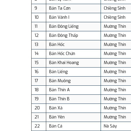
9
Bản Ta Cơn
Chiềng Sinh
10
Bản Vánh I
Chiềng Sinh
11
Bản Đông Liếng
Mường Thín
12
Bản Đông Thấp
Mường Thín
13
Bản Hốc
Mường Thín
14
Bản Hốc Chứn
Mường Thín
15
Bản Khai Hoang
Mường Thín
16
Bản Liếng
Mường Thín
17
Bản Muông
Mường Thín
18
Bản Thín A
Mường Thín
19
Bản Thín B
Mường Thín
20
Bản Xả
Mường Thín
21
Bản Yên
Mường Thín
22
Bản Cá
Nà Sáy