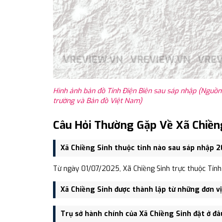
Hình ảnh bản đồ Tỉnh Điện Biên sau sáp nhập (Nguồn
trường và Bản đồ Việt Nam)
Câu Hỏi Thường Gặp Về Xã Chiền
Xã Chiềng Sinh thuộc tỉnh nào sau sáp nhập 
Từ ngày 01/07/2025, Xã Chiềng Sinh trực thuộc Tỉnh
Xã Chiềng Sinh được thành lập từ những đơn v
Xã Chiềng Sinh được thành lập trên cơ sở sáp nhập 
Trụ sở hành chính của Xã Chiềng Sinh đặt ở đâ