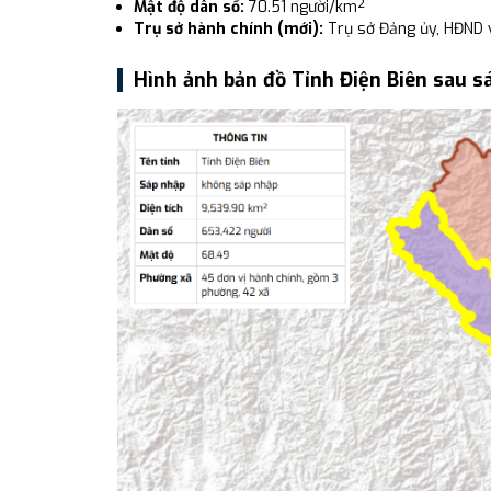
Mật độ dân số:
70.51 người/km²
Trụ sở hành chính (mới):
Trụ sở Đảng ủy, HĐND 
Hình ảnh bản đồ Tỉnh Điện Biên sau s