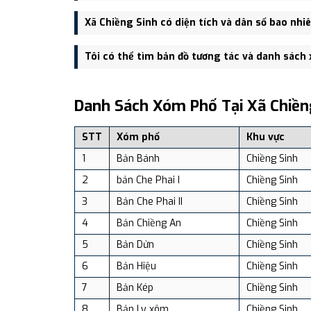
Trụ sở hành chính mới của Xã Chiềng Sinh đặt tại T
Xã Chiềng Sinh có diện tích và dân số bao nhi
tiện giao thông.
Xã Chiềng Sinh có Diện tích: 218.01 km², Dân số: 15,
Tôi có thể tìm bản đồ tương tác và danh sách
Bạn có thể xem bản đồ chi tiết, danh sách phường xã
dịch vụ và du lịch uy tín tại Việt Nam.
Danh Sách Xóm Phố Tại Xã Chiền
STT
Xóm phố
Khu vực
1
Bản Bánh
Chiềng Sinh
2
bản Che Phai I
Chiềng Sinh
3
Bản Che Phai II
Chiềng Sinh
4
Bản Chiềng An
Chiềng Sinh
5
Bản Dửn
Chiềng Sinh
6
Bản Hiệu
Chiềng Sinh
7
Bản Kép
Chiềng Sinh
8
Bản Ly xôm
Chiềng Sinh