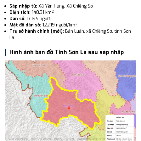
Sáp nhập từ:
Xã Yên Hưng, Xã Chiềng Sơ
Diện tích:
140.31 km²
Dân số:
17,145 người
Mật độ dân số:
122.19 người/km²
Trụ sở hành chính (mới):
Bản Luấn, xã Chiềng Sơ, tỉnh Sơn
La
Hình ảnh bản đồ Tỉnh Sơn La sau sáp nhập