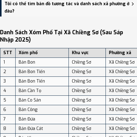
Xã Chiềng Sơ có Diện tích: 140.31 km², Dân số: 17,145 người, Mật độ
Tôi có thể tìm bản đồ tương tác và danh sách xã phường ở
dân số: Khoảng 122.19 người/km²
đâu?
Bạn có thể xem bản đồ chi tiết, danh sách phường xã, và review
địa điểm tại: VReview.vn - Nền tảng review địa điểm, dịch vụ và du
Danh Sách Xóm Phố Tại Xã Chiềng Sơ (sau Sáp
lịch uy tín tại Việt Nam.
Nhập 2025)
STT
Xóm phố
Khu vực
Phường xã
1
Bản Bon
Chiềng Sơ
Xã Chiềng Sơ
2
Bản Bon Tiến
Chiềng Sơ
Xã Chiềng Sơ
3
Bản Bon Tiến
Chiềng Sơ
Xã Chiềng Sơ
4
Bản Cần Tọ
Chiềng Sơ
Xã Chiềng Sơ
5
Bản Co Sản
Chiềng Sơ
Xã Chiềng Sơ
6
Bản Công
Chiềng Sơ
Xã Chiềng Sơ
7
Bản Đứa
Chiềng Sơ
Xã Chiềng Sơ
8
Bản Đứa Cát
Chiềng Sơ
Xã Chiềng Sơ