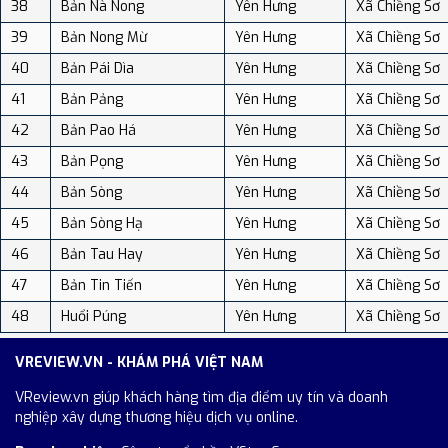
38
Bản Nà Nong
Yên Hưng
Xã Chiềng Sơ
39
Bản Nong Mừ
Yên Hưng
Xã Chiềng Sơ
40
Bản Pái Dìa
Yên Hưng
Xã Chiềng Sơ
41
Bản Pảng
Yên Hưng
Xã Chiềng Sơ
42
Bản Pao Há
Yên Hưng
Xã Chiềng Sơ
43
Bản Pọng
Yên Hưng
Xã Chiềng Sơ
44
Bản Sòng
Yên Hưng
Xã Chiềng Sơ
45
Bản Sòng Hạ
Yên Hưng
Xã Chiềng Sơ
46
Bản Tau Hay
Yên Hưng
Xã Chiềng Sơ
47
Bản Tin Tiến
Yên Hưng
Xã Chiềng Sơ
48
Huổi Púng
Yên Hưng
Xã Chiềng Sơ
VREVIEW.VN - KHÁM PHÁ VIỆT NAM
VReview.vn giúp khách hàng tìm địa điểm uy tín và doanh
nghiệp xây dựng thương hiệu dịch vụ online.