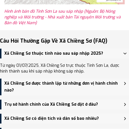
Hình ảnh bản đồ Tỉnh Sơn La sau sáp nhập (Nguồn: Bộ Nông
nghiệp và Môi trường - Nhà xuất bản Tài nguyên Môi trường và
Bản đồ Việt Nam)
Câu Hỏi Thường Gặp Về Xã Chiềng Sơ (FAQ)
Xã Chiềng Sơ thuộc tỉnh nào sau sáp nhập 2025?
Từ ngày 01/07/2025, Xã Chiềng Sơ trực thuộc Tỉnh Sơn La, được
hình thành sau khi sáp nhập không sáp nhập.
Xã Chiềng Sơ được thành lập từ những đơn vị hành chính
nào?
Xã Chiềng Sơ được thành lập trên cơ sở sáp nhập Xã Yên Hưng, Xã
Trụ sở hành chính của Xã Chiềng Sơ đặt ở đâu?
Chiềng Sơ.
Trụ sở hành chính mới của Xã Chiềng Sơ đặt tại Bản Luấn, xã
Xã Chiềng Sơ có diện tích và dân số bao nhiêu?
Chiềng Sơ, tỉnh Sơn La - trung tâm khu vực thuận tiện giao thông.