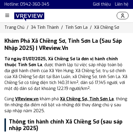
Hotline: 0942-360-345
Giới thiệu
Liên hệ
Trang Chủ
34 Tỉnh Thành
Tỉnh Sơn La
Xã Chiềng Sơ
Khám Phá Xã Chiềng Sơ, Tỉnh Sơn La (Sau Sáp
Nhập 2025) | VReview.vn
Từ ngày 01/07/2025, Xã Chiềng Sơ là đơn vị hành chính
thuộc Tỉnh Sơn La
, được thành lập từ việc sáp nhập toàn bộ
địa giới hành chính của Xã Yên Hưng, Xã Chiềng Sơ, trụ sở chính
của Xã Chiềng Sơ đặt tại Bản Luấn, xã Chiềng Sơ, tỉnh Sơn La. Xã
Chiềng Sơ có tổng diện tích 140.31 km², dân số 17,145 người, với
mật độ dân số đạt khoảng 122.19 người/km².
Cùng
VReview.vn
khám phá
Xã Chiềng Sơ, Tỉnh Sơn La
, thông
tin những địa điểm nổi bật và những đổi thay đáng chú ý sau
sáp nhập năm 2025.
Thông tin hành chính Xã Chiềng Sơ (sau sáp
nhập 2025)