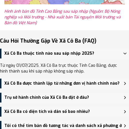
Hình ảnh bản đồ Tỉnh Cao Bằng sau sáp nhập (Nguồn: Bộ Nông
nghiệp và Môi trường - Nhà xuất bản Tài nguyên Môi trường và
Bản đồ Việt Nam)
Câu Hỏi Thường Gặp Về Xã Cô Ba (FAQ)
Xã Cô Ba thuộc tỉnh nào sau sáp nhập 2025?
Từ ngày 01/07/2025, Xã Cô Ba trực thuộc Tỉnh Cao Bằng, được
hình thành sau khi sáp nhập không sáp nhập.
Xã Cô Ba được thành lập từ những đơn vị hành chính nào?
Xã Cô Ba được thành lập trên cơ sở sáp nhập Xã Thượng Hà, Xã Cô
Trụ sở hành chính của Xã Cô Ba đặt ở đâu?
Ba.
Trụ sở hành chính mới của Xã Cô Ba đặt tại Trụ sở UBND xã
Xã Cô Ba có diện tích và dân số bao nhiêu?
Thượng Hà (trụ sở cũ xóm Phiêng Sinh) - trung tâm khu vực thuận
tiện giao thông.
Xã Cô Ba có Diện tích: 134.52 km², Dân số: 8,397 người, Mật độ
Tôi có thể tìm bản đồ tương tác và danh sách xã phường ở