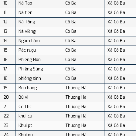
10
Nà Tao
Cô Ba
Xã Cô Ba
11
Nà tiền
Cô Ba
Xã Cô Ba
12
Nà Tồng
Cô Ba
Xã Cô Ba
13
Nà viềng
Cô Ba
Xã Cô Ba
14
Ngàm Lồm
Cô Ba
Xã Cô Ba
15
Pác rượu
Cô Ba
Xã Cô Ba
16
Phiêng Nòn
Cô Ba
Xã Cô Ba
17
Phiêng Sáng
Cô Ba
Xã Cô Ba
18
phiêng sỉnh
Cô Ba
Xã Cô Ba
19
Bn chang
Thượng Hà
Xã Cô Ba
20
Bú vi
Thượng Hà
Xã Cô Ba
21
Cc Thc
Thượng Hà
Xã Cô Ba
22
khui cu
Thượng Hà
Xã Cô Ba
23
Khui pt
Thượng Hà
Xã Cô Ba
24
Khui pu
Thượng Hà
Xã Cô Ba