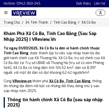
Hotline: 0942-360-345
Giới thiệu
Liên hệ
Trang Chủ
34 Tỉnh Thành
Tỉnh Cao Bằng
Xã Cô Ba
Khám Phá Xã Cô Ba, Tỉnh Cao Bằng (Sau Sáp
Nhập 2025) | VReview.vn
Từ ngày 01/07/2025, Xã Cô Ba là đơn vị hành chính thuộc
Tỉnh Cao Bằng
, được thành lập từ việc sáp nhập toàn bộ địa
giới hành chính của Xã Thượng Hà, Xã Cô Ba, trụ sở chính của Xã
Cô Ba đặt tại Trụ sở UBND xã Thượng Hà (trụ sở cũ xóm Phiêng
Sinh). Xã Cô Ba có tổng diện tích 134.52 km², dân số 8,397
người, với mật độ dân số đạt khoảng 62.42 người/km².
Cùng
VReview.vn
khám phá
Xã Cô Ba, Tỉnh Cao Bằng
, thông
tin những địa điểm nổi bật và những đổi thay đáng chú ý sau
sáp nhập năm 2025.
Thông tin hành chính Xã Cô Ba (sau sáp nhập
2025)