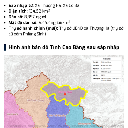
Sáp nhập từ:
Xã Thượng Hà, Xã Cô Ba
Diện tích:
134.52 km²
Dân số:
8,397 người
Mật độ dân số:
62.42 người/km²
Trụ sở hành chính (mới):
Trụ sở UBND xã Thượng Hà (trụ sở
cũ xóm Phiêng Sinh)
Hình ảnh bản đồ Tỉnh Cao Bằng sau sáp nhập