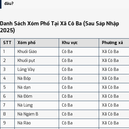
dân số: Khoảng 62.42 người/km²
đâu?
Bạn có thể xem bản đồ chi tiết, danh sách phường xã, và review
địa điểm tại: VReview.vn - Nền tảng review địa điểm, dịch vụ và du
Danh Sách Xóm Phố Tại Xã Cô Ba (sau Sáp Nhập
lịch uy tín tại Việt Nam.
2025)
STT
Xóm phố
Khu vực
Phường xã
1
Khuổi Giáo
Cô Ba
Xã Cô Ba
2
Khuổi pụt
Cô Ba
Xã Cô Ba
3
Lũng Vầy
Cô Ba
Xã Cô Ba
4
Nà Bốp
Cô Ba
Xã Cô Ba
5
Nà dạn
Cô Ba
Xã Cô Ba
6
Nà Đôm
Cô Ba
Xã Cô Ba
7
Nà Lùng
Cô Ba
Xã Cô Ba
8
Nà Ngàm B
Cô Ba
Xã Cô Ba
9
Nà Rào
Cô Ba
Xã Cô Ba