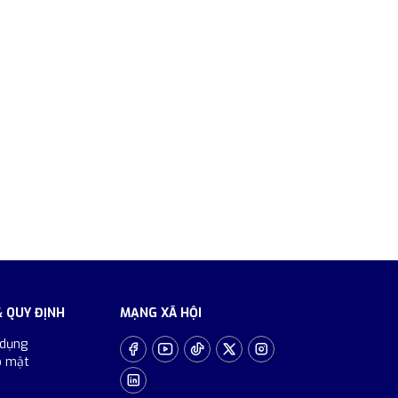
& QUY ĐỊNH
MẠNG XÃ HỘI
 dụng
o mật