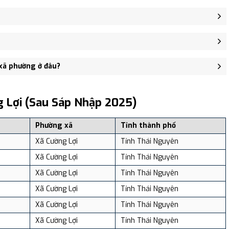
 Văn Vũ, Xã Cường Lợi.
 sở Đảng ủy, HĐND, UBND xã Cường Lợi - trung tâm khu vực thuận
1 người, Mật độ dân số: Khoảng 48.63 người/km²
 xã phường ở đâu?
, và review địa điểm tại: VReview.vn - Nền tảng review địa điểm,
 Lợi (sau Sáp Nhập 2025)
Phường xã
Tỉnh thành phố
Xã Cường Lợi
Tỉnh Thái Nguyên
Xã Cường Lợi
Tỉnh Thái Nguyên
Xã Cường Lợi
Tỉnh Thái Nguyên
Xã Cường Lợi
Tỉnh Thái Nguyên
Xã Cường Lợi
Tỉnh Thái Nguyên
Xã Cường Lợi
Tỉnh Thái Nguyên