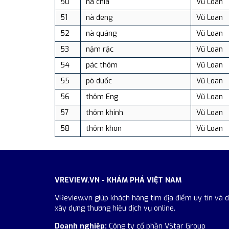
50
nà chia
Vũ Loan
51
nà đeng
Vũ Loan
52
nà quáng
Vũ Loan
53
nặm rặc
Vũ Loan
54
pác thôm
Vũ Loan
55
pò duốc
Vũ Loan
56
thôm Eng
Vũ Loan
57
thôm khinh
Vũ Loan
58
thôm khon
Vũ Loan
VREVIEW.VN - KHÁM PHÁ VIỆT NAM
VReview.vn giúp khách hàng tìm địa điểm uy tín và 
xây dựng thương hiệu dịch vụ online.
Doanh nghiệp:
Công ty cổ phần VStar Group