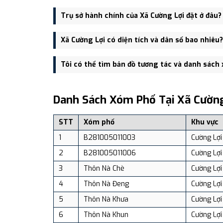
Xã Cường Lợi được thành lập trên cơ sở sáp nhập Xã
Trụ sở hành chính của Xã Cường Lợi đặt ở đâu?
Trụ sở hành chính mới của Xã Cường Lợi đặt tại Trụ
Xã Cường Lợi có diện tích và dân số bao nhiêu?
tiện giao thông.
Xã Cường Lợi có Diện tích: 117.85 km², Dân số: 5,73
Tôi có thể tìm bản đồ tương tác và danh sách
Bạn có thể xem bản đồ chi tiết, danh sách phường xã
dịch vụ và du lịch uy tín tại Việt Nam.
Danh Sách Xóm Phố Tại Xã Cường
STT
Xóm phố
Khu vực
1
B281005011003
Cường Lợi
2
B281005011006
Cường Lợi
3
Thôn Nà Chè
Cường Lợi
4
Thôn Nà Đeng
Cường Lợi
5
Thôn Nà Khưa
Cường Lợi
6
Thôn Nà Khun
Cường Lợi