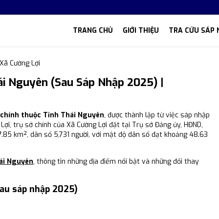
TRANG CHỦ
GIỚI THIỆU
TRA CỨU SÁP 
Xã Cường Lợi
ái Nguyên (Sau Sáp Nhập 2025) |
h chính thuộc Tỉnh Thái Nguyên
, được thành lập từ việc sáp nhập
Lợi, trụ sở chính của Xã Cường Lợi đặt tại Trụ sở Đảng ủy, HĐND,
17.85 km², dân số 5,731 người, với mật độ dân số đạt khoảng 48.63
hái Nguyên
, thông tin những địa điểm nổi bật và những đổi thay
sau sáp nhập 2025)