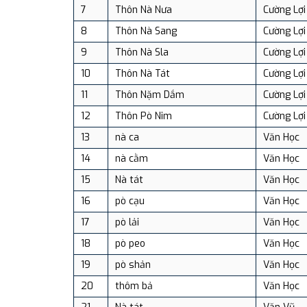
7
Thôn Nà Nưa
Cường Lợi
8
Thôn Nà Sang
Cường Lợi
9
Thôn Nà Sla
Cường Lợi
10
Thôn Nà Tát
Cường Lợi
11
Thôn Nặm Dắm
Cường Lợi
12
Thôn Pò Nim
Cường Lợi
13
nà ca
Văn Học
14
nà cằm
Văn Học
15
Nà tát
Văn Học
16
pò cạu
Văn Học
17
pò lải
Văn Học
18
pò peo
Văn Học
19
pò shản
Văn Học
20
thôm bả
Văn Học