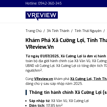
Hotline: 0942-360-345
Trang Chủ
34 Tỉnh Thành
Tỉnh Thái Nguyên
Khám Phá Xã Cường Lợi, Tỉnh Th
VReview.vn
Từ ngày 01/07/2025, Xã Cường Lợi là đơn vị hàn
toàn bộ địa giới hành chính của Xã Văn Vũ, Xã Cường 
UBND xã Cường Lợi. Xã Cường Lợi có tổng diện tích 1
người/km².
Cùng
VReview.vn
khám phá
Xã Cường Lợi, Tỉnh T
đáng chú ý sau sáp nhập năm 2025.
Thông tin hành chính Xã Cường Lợi (
Sáp nhập từ:
Xã Văn Vũ, Xã Cường Lợi
Diện tích:
117.85 km²