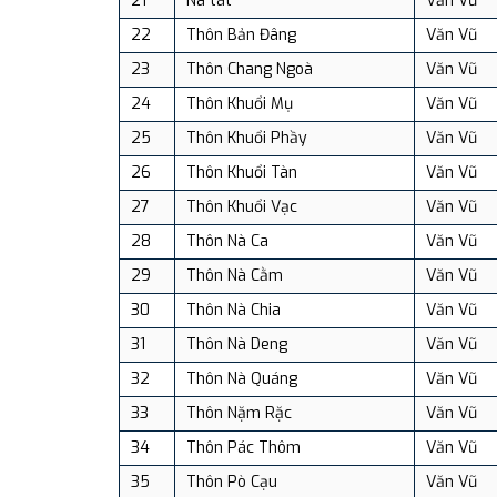
21
Nà tát
Văn Vũ
22
Thôn Bản Đâng
Văn Vũ
23
Thôn Chang Ngoà
Văn Vũ
24
Thôn Khuổi Mụ
Văn Vũ
25
Thôn Khuổi Phầy
Văn Vũ
26
Thôn Khuổi Tàn
Văn Vũ
27
Thôn Khuổi Vạc
Văn Vũ
28
Thôn Nà Ca
Văn Vũ
29
Thôn Nà Cằm
Văn Vũ
30
Thôn Nà Chia
Văn Vũ
31
Thôn Nà Deng
Văn Vũ
32
Thôn Nà Quáng
Văn Vũ
33
Thôn Nặm Rặc
Văn Vũ
34
Thôn Pác Thôm
Văn Vũ
35
Thôn Pò Cạu
Văn Vũ