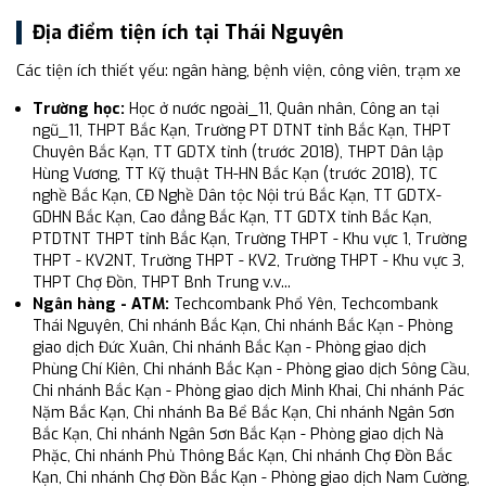
Địa điểm tiện ích tại Thái Nguyên
Các tiện ích thiết yếu: ngân hàng, bệnh viện, công viên, trạm xe
Trường học:
Học ở nước ngoài_11, Quân nhân, Công an tại
ngũ_11, THPT Bắc Kạn, Trường PT DTNT tỉnh Bắc Kạn, THPT
Chuyên Bắc Kạn, TT GDTX tỉnh (trước 2018), THPT Dân lập
Hùng Vương, TT Kỹ thuật TH-HN Bắc Kạn (trước 2018), TC
nghề Bắc Kạn, CĐ Nghề Dân tộc Nội trú Bắc Kạn, TT GDTX-
GDHN Bắc Kạn, Cao đẳng Bắc Kạn, TT GDTX tỉnh Bắc Kạn,
PTDTNT THPT tỉnh Bắc Kạn, Trường THPT - Khu vực 1, Trường
THPT - KV2NT, Trường THPT - KV2, Trường THPT - Khu vực 3,
THPT Chợ Đồn, THPT Bnh Trung v.v...
Ngân hàng - ATM:
Techcombank Phổ Yên, Techcombank
Thái Nguyên, Chi nhánh Bắc Kạn, Chi nhánh Bắc Kạn - Phòng
giao dịch Đức Xuân, Chi nhánh Bắc Kạn - Phòng giao dịch
Phùng Chí Kiên, Chi nhánh Bắc Kạn - Phòng giao dịch Sông Cầu,
Chi nhánh Bắc Kạn - Phòng giao dịch Minh Khai, Chi nhánh Pác
Nặm Bắc Kạn, Chi nhánh Ba Bể Bắc Kạn, Chi nhánh Ngân Sơn
Bắc Kạn, Chi nhánh Ngân Sơn Bắc Kạn - Phòng giao dịch Nà
Phặc, Chi nhánh Phủ Thông Bắc Kạn, Chi nhánh Chợ Đồn Bắc
Kạn, Chi nhánh Chợ Đồn Bắc Kạn - Phòng giao dịch Nam Cường,