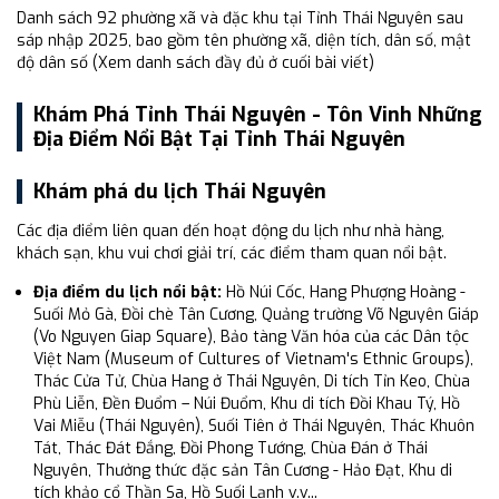
Danh sách 92 phường xã và đặc khu tại Tỉnh Thái Nguyên sau
sáp nhập 2025, bao gồm tên phường xã, diện tích, dân số, mật
độ dân số (Xem danh sách đầy đủ ở cuối bài viết)
Khám Phá Tỉnh Thái Nguyên - Tôn Vinh Những
Địa Điểm Nổi Bật Tại Tỉnh Thái Nguyên
Khám phá du lịch Thái Nguyên
Các địa điểm liên quan đến hoạt động du lịch như nhà hàng,
khách sạn, khu vui chơi giải trí, các điểm tham quan nổi bật.
Địa điểm du lịch nổi bật:
Hồ Núi Cốc, Hang Phượng Hoàng -
Suối Mỏ Gà, Đồi chè Tân Cương, Quảng trường Võ Nguyên Giáp
(Vo Nguyen Giap Square), Bảo tàng Văn hóa của các Dân tộc
Việt Nam (Museum of Cultures of Vietnam's Ethnic Groups),
Thác Cửa Tử, Chùa Hang ở Thái Nguyên, Di tích Tỉn Keo, Chùa
Phù Liễn, Đền Đuổm – Núi Đuổm, Khu di tích Đồi Khau Tý, Hồ
Vai Miễu (Thái Nguyên), Suối Tiên ở Thái Nguyên, Thác Khuôn
Tát, Thác Đát Đắng, Đồi Phong Tướng, Chùa Đán ở Thái
Nguyên, Thưởng thức đặc sản Tân Cương - Hảo Đạt, Khu di
tích khảo cổ Thần Sa, Hồ Suối Lạnh v.v...