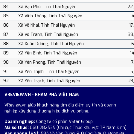
84
Xã Vạn Phú, Tỉnh Thái Nguyên
22
85
Xã Vĩnh Thông, Tỉnh Thái Nguyên
4
86
Xã Võ Nhai, Tỉnh Thái Nguyên
17
87
Xã Vô Tranh, Tỉnh Thái Nguyên
38
88
Xã Xuân Dương, Tỉnh Thái Nguyên
6
89
Xã Yên Bình, Tỉnh Thái Nguyên
14
90
Xã Yên Phong, Tỉnh Thái Nguyên
7
91
Xã Yên Thịnh, Tỉnh Thái Nguyên
5
92
Xã Yên Trạch, Tỉnh Thái Nguyên
23
VREVIEW.VN - KHÁM PHÁ VIỆT NAM
VReview.vn giúp khách hàng tìm địa điểm uy tín và doanh
nghiệp xây dựng thương hiệu dịch vụ online.
Doanh nghiệp:
Công ty cổ phần VStar Group
Mã số thuế:
0601282535 (Chi cục Thuế khu vực TP Nam Định)
Văn phòng (HN):
58A Võ Văn Dũng, P. Ô Chợ Dừa, Q. Đống Đa,