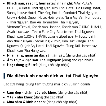
Khách sạn, resort, homestay, nhà nghỉ:
MAY PLAZA
HOTEL, X Hotel Thái Nguyên, Kim Thai Hotel, Da Huong Hotel,
Sunny house Hotel, The King Hotel - Condotel Thai Nguyen,
Crown Hotel, Queen Hotel Hoàng Gia, Nam My Van Homestay
- Thai Nguyen, Bảo An Homestay Thái Nguyên,
VietnamTravel, Khách sạn Habana, Khách sạn CƯỜNG THÀNH,
Asahi Luxstay - Tecco Elite City Apartment Thai Nguyen,
Khách sạn CƯỜNG THÀNH, Luxury 2bed apart- Tecco thịnh
đán thai nguyên - Samsung 20min, Háo Hức Village, Thai
Nguyen, Quỳnh Vy Hotel Thái Nguyên, Tùng Núi Homestay,
Khách sạn Phú Hưng v.v...
Nhà hàng, quán ăn đặc sản, ăn vặt:
(đang chờ cập nhật)
Ẩm thực & đặc sản Thái Nguyên:
(đang chờ cập nhật)
Hoạt động giải trí:
(đang chờ cập nhật)
Địa điểm kinh doanh dịch vụ tại Thái Nguyên
Các cửa hàng, trung tâm thương mại, dịch vụ kinh doanh.
Làm đẹp - chăm sóc sức khỏe:
(đang chờ cập nhật)
Y tế - nha khoa:
(đang chờ cập nhật)
Mua sắm & kinh doanh:
(đang chờ cập nhật)