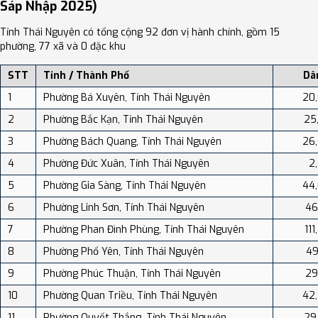
Thai Nguyen, Khách sạn CƯỜNG THÀNH, Luxury 2bed apart- Tecco
Sáp Nhập 2025)
v.v...
thịnh đán thai nguyên - Samsung 20min, Háo Hức Village, Thai
Nguyen, Quỳnh Vy Hotel Thái Nguyên, Tùng Núi Homestay, Khách
Tỉnh Thái Nguyên có tổng cộng 92 đơn vị hành chính, gồm 15
sạn Phú Hưng v.v...
phường, 77 xã và 0 đặc khu
STT
Tỉnh / Thành Phố
Dâ
1
Phường Bá Xuyên, Tỉnh Thái Nguyên
20
2
Phường Bắc Kạn, Tỉnh Thái Nguyên
25
3
Phường Bách Quang, Tỉnh Thái Nguyên
26
4
Phường Đức Xuân, Tỉnh Thái Nguyên
2
5
Phường Gia Sàng, Tỉnh Thái Nguyên
44
6
Phường Linh Sơn, Tỉnh Thái Nguyên
46
7
Phường Phan Đình Phùng, Tỉnh Thái Nguyên
11
8
Phường Phổ Yên, Tỉnh Thái Nguyên
49
9
Phường Phúc Thuận, Tỉnh Thái Nguyên
29
10
Phường Quan Triều, Tỉnh Thái Nguyên
42
11
Phường Quyết Thắng, Tỉnh Thái Nguyên
29