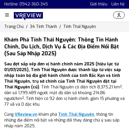
Hotline: 0942-360-345
Giới thiệu
Liên hệ
Trang Chủ
34 Tỉnh Thành
Tỉnh Thái Nguyên
Khám Phá Tỉnh Thái Nguyên: Thông Tin Hành
Chính, Du Lịch, Dịch Vụ & Các Địa Điểm Nổi Bật
(Sau Sáp Nhập 2025)
Sau đợt sắp xếp đơn vị hành chính năm 2025 (hiệu lực từ
01/07/2025), Tỉnh Thái Nguyên được thành lập từ việc sáp
nhập toàn bộ địa giới hành chính của tỉnh Bắc Kạn và tỉnh
Thái Nguyên, trụ sở chính của Tỉnh Thái Nguyên đặt tại
Thái Nguyên (cũ)
. Tỉnh Thái Nguyên có diện tích 8,375.21 km²,
dân số 1,799,489 người, mật độ dân số khoảng 214.86
người/km². Tỉnh hiện có 92 đơn vị hành chính, gồm 15 phường và
77 xã và 0 đặc khu.
Cùng
VReview.vn
khám phá
Tỉnh Thái Nguyên
, thông tin
những địa điểm nổi bật và những đổi thay đáng chú ý sau sáp
nhập năm 2025.