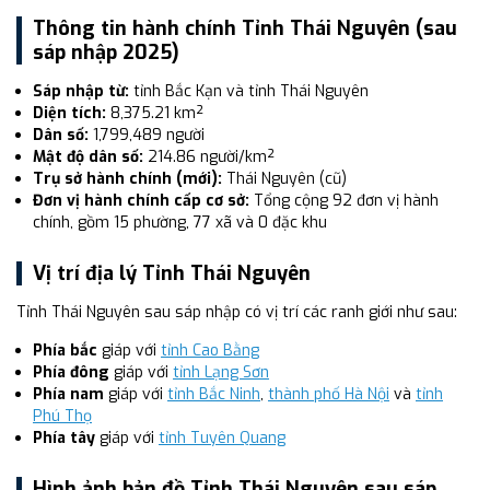
Thông tin hành chính Tỉnh Thái Nguyên (sau
sáp nhập 2025)
Sáp nhập từ:
tỉnh Bắc Kạn và tỉnh Thái Nguyên
Diện tích:
8,375.21 km²
Dân số:
1,799,489 người
Mật độ dân số:
214.86 người/km²
Trụ sở hành chính (mới):
Thái Nguyên (cũ)
Đơn vị hành chính cấp cơ sở:
Tổng cộng 92 đơn vị hành
chính, gồm 15 phường, 77 xã và 0 đặc khu
Vị trí địa lý Tỉnh Thái Nguyên
Tỉnh Thái Nguyên sau sáp nhập có vị trí các ranh giới như sau:
Phía bắc
giáp với
tỉnh Cao Bằng
Phía đông
giáp với
tỉnh Lạng Sơn
Phía nam
giáp với
tỉnh Bắc Ninh
,
thành phố Hà Nội
và
tỉnh
Phú Thọ
Phía tây
giáp với
tỉnh Tuyên Quang
Hình ảnh bản đồ Tỉnh Thái Nguyên sau sáp