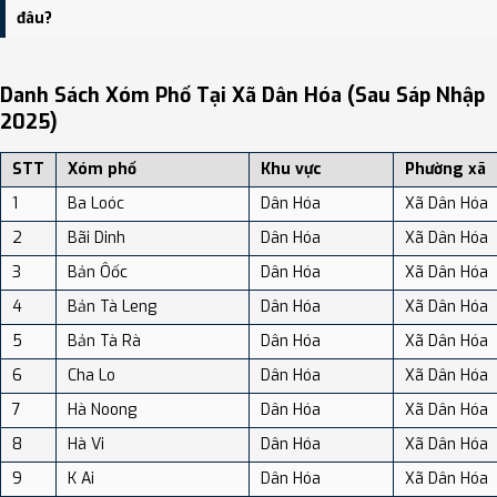
dân số: Khoảng 26.12 người/km²
đâu?
Bạn có thể xem bản đồ chi tiết, danh sách phường xã, và review
địa điểm tại: VReview.vn - Nền tảng review địa điểm, dịch vụ và du
Danh Sách Xóm Phố Tại Xã Dân Hóa (sau Sáp Nhập
lịch uy tín tại Việt Nam.
2025)
STT
Xóm phố
Khu vực
Phường xã
1
Ba Loóc
Dân Hóa
Xã Dân Hóa
2
Bãi Dinh
Dân Hóa
Xã Dân Hóa
3
Bản Ôốc
Dân Hóa
Xã Dân Hóa
4
Bản Tà Leng
Dân Hóa
Xã Dân Hóa
5
Bản Tà Rà
Dân Hóa
Xã Dân Hóa
6
Cha Lo
Dân Hóa
Xã Dân Hóa
7
Hà Noong
Dân Hóa
Xã Dân Hóa
8
Hà Vi
Dân Hóa
Xã Dân Hóa
9
K Ai
Dân Hóa
Xã Dân Hóa