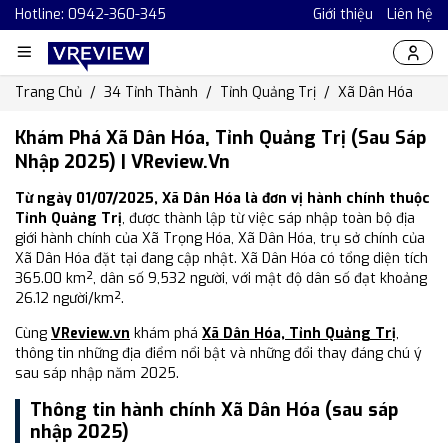
Hotline: 0942-360-345
Giới thiệu
Liên hệ
Trang Chủ
34 Tỉnh Thành
Tỉnh Quảng Trị
Xã Dân Hóa
Khám Phá Xã Dân Hóa, Tỉnh Quảng Trị (Sau Sáp
Nhập 2025) | VReview.vn
Từ ngày 01/07/2025, Xã Dân Hóa là đơn vị hành chính thuộc
Tỉnh Quảng Trị
, được thành lập từ việc sáp nhập toàn bộ địa
giới hành chính của Xã Trọng Hóa, Xã Dân Hóa, trụ sở chính của
Xã Dân Hóa đặt tại đang cập nhật. Xã Dân Hóa có tổng diện tích
365.00 km², dân số 9,532 người, với mật độ dân số đạt khoảng
26.12 người/km².
Cùng
VReview.vn
khám phá
Xã Dân Hóa, Tỉnh Quảng Trị
,
thông tin những địa điểm nổi bật và những đổi thay đáng chú ý
sau sáp nhập năm 2025.
Thông tin hành chính Xã Dân Hóa (sau sáp
nhập 2025)