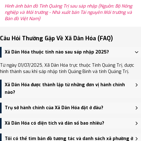
Hình ảnh bản đồ Tỉnh Quảng Trị sau sáp nhập (Nguồn: Bộ Nông
nghiệp và Môi trường - Nhà xuất bản Tài nguyên Môi trường và
Bản đồ Việt Nam)
Câu Hỏi Thường Gặp Về Xã Dân Hóa (FAQ)
Xã Dân Hóa thuộc tỉnh nào sau sáp nhập 2025?
Từ ngày 01/07/2025, Xã Dân Hóa trực thuộc Tỉnh Quảng Trị, được
hình thành sau khi sáp nhập tỉnh Quảng Bình và tỉnh Quảng Trị.
Xã Dân Hóa được thành lập từ những đơn vị hành chính
nào?
Xã Dân Hóa được thành lập trên cơ sở sáp nhập Xã Trọng Hóa, Xã
Trụ sở hành chính của Xã Dân Hóa đặt ở đâu?
Dân Hóa.
Trụ sở hành chính mới của Xã Dân Hóa đặt tại đang cập nhật -
Xã Dân Hóa có diện tích và dân số bao nhiêu?
trung tâm khu vực thuận tiện giao thông.
Xã Dân Hóa có Diện tích: 365.00 km², Dân số: 9,532 người, Mật độ
Tôi có thể tìm bản đồ tương tác và danh sách xã phường ở