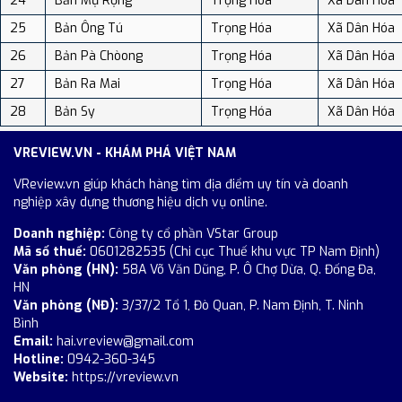
24
Bản Mụ Rộng
Trọng Hóa
Xã Dân Hóa
25
Bản Ông Tú
Trọng Hóa
Xã Dân Hóa
26
Bản Pà Chòong
Trọng Hóa
Xã Dân Hóa
27
Bản Ra Mai
Trọng Hóa
Xã Dân Hóa
28
Bản Sy
Trọng Hóa
Xã Dân Hóa
VREVIEW.VN - KHÁM PHÁ VIỆT NAM
VReview.vn giúp khách hàng tìm địa điểm uy tín và doanh
nghiệp xây dựng thương hiệu dịch vụ online.
Doanh nghiệp:
Công ty cổ phần VStar Group
Mã số thuế:
0601282535 (Chi cục Thuế khu vực TP Nam Định)
Văn phòng (HN):
58A Võ Văn Dũng, P. Ô Chợ Dừa, Q. Đống Đa,
HN
Văn phòng (NĐ):
3/37/2 Tổ 1, Đò Quan, P. Nam Định, T. Ninh
Bình
Email:
hai.vreview@gmail.com
Hotline:
0942-360-345
Website:
https://vreview.vn