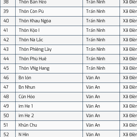
38
Thôn Bản Hẻo
Trấn Ninh
Xã Điề
39
Thôn Còn Pù
Trấn Ninh
Xã Điề
40
Thôn Khau Ngòa
Trấn Ninh
Xã Điề
41
Thôn Kộo I
Trấn Ninh
Xã Điề
42
Thôn Nà Lắc
Trấn Ninh
Xã Điề
43
Thôn Phiêng Lầy
Trấn Ninh
Xã Điề
44
Thôn Phù Huê
Trấn Ninh
Xã Điề
45
Thôn VNg Hang
Trấn Ninh
Xã Điề
46
Bn lỏn
Văn An
Xã Điề
47
Bn Nhun
Văn An
Xã Điề
48
Cũn Hỏo
Văn An
Xã Điề
49
im He 1
Văn An
Xã Điề
50
im He 2
Văn An
Xã Điề
51
Khũn Chu
Văn An
Xã Điề
52
N Hin
Văn An
Xã Điề