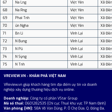
67
Na Lng
Việt Yên
Xã Điề
68
Na Rng
Việt Yên
Xã Điề
69
Phai Tnh
Việt Yên
Xã Điề
70
ũn Ngha
Việt Yên
Xã Điề
71
Bn Li
Vĩnh Lại
Xã Điề
72
N Bung
Vĩnh Lại
Xã Điề
73
N Pũ
Vĩnh Lại
Xã Điề
74
N Sỳng
Vĩnh Lại
Xã Điề
75
N Tnh
Vĩnh Lại
Xã Điề
VREVIEW.VN - KHÁM PHÁ VIỆT NAM
VReview.vn giúp khách hàng tìm địa điểm uy tín và doanh
nghiệp xây dựng thương hiệu dịch vụ online.
Doanh nghiệp:
Công ty cổ phần VStar Group
Mã số thuế:
0601282535 (Chi cục Thuế khu vực TP Nam Định)
Văn phòng (HN):
58A Võ Văn Dũng, P. Ô Chợ Dừa, Q. Đống Đa,