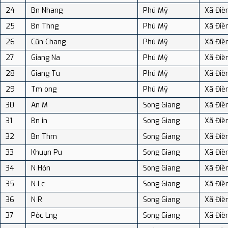
24
Bn Nhang
Phú Mỹ
Xã Điề
25
Bn Thng
Phú Mỹ
Xã Điề
26
Cũn Chang
Phú Mỹ
Xã Điề
27
Giang Na
Phú Mỹ
Xã Điề
28
Giang Tu
Phú Mỹ
Xã Điề
29
Tm ong
Phú Mỹ
Xã Điề
30
An M
Song Giang
Xã Điề
31
Bn in
Song Giang
Xã Điề
32
Bn Thm
Song Giang
Xã Điề
33
Khuụn Pu
Song Giang
Xã Điề
34
N Hỏn
Song Giang
Xã Điề
35
N Lc
Song Giang
Xã Điề
36
N R
Song Giang
Xã Điề
37
Pỏc Lng
Song Giang
Xã Điề