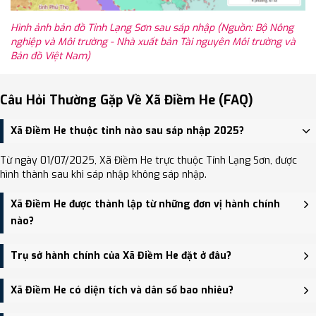
Hình ảnh bản đồ Tỉnh Lạng Sơn sau sáp nhập (Nguồn: Bộ Nông
nghiệp và Môi trường - Nhà xuất bản Tài nguyên Môi trường và
Bản đồ Việt Nam)
Câu Hỏi Thường Gặp Về Xã Điềm He (FAQ)
Xã Điềm He thuộc tỉnh nào sau sáp nhập 2025?
Từ ngày 01/07/2025, Xã Điềm He trực thuộc Tỉnh Lạng Sơn, được
hình thành sau khi sáp nhập không sáp nhập.
Xã Điềm He được thành lập từ những đơn vị hành chính
nào?
Xã Điềm He được thành lập trên cơ sở sáp nhập Xã Trấn Ninh, Xã
Trụ sở hành chính của Xã Điềm He đặt ở đâu?
Liên Hội, Xã Điềm He.
Trụ sở hành chính mới của Xã Điềm He đặt tại Trụ sở Đảng ủy,
Xã Điềm He có diện tích và dân số bao nhiêu?
HĐND, UBND xã Điềm He - trung tâm khu vực thuận tiện giao
thông.