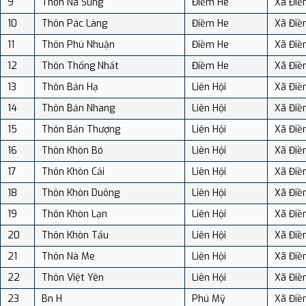
9
Thôn Nà Súng
Điềm He
Xã Điề
10
Thôn Pác Làng
Điềm He
Xã Điề
11
Thôn Phú Nhuận
Điềm He
Xã Điề
12
Thôn Thống Nhất
Điềm He
Xã Điề
13
Thôn Bản Hạ
Liên Hội
Xã Điề
14
Thôn Bản Nhang
Liên Hội
Xã Điề
15
Thôn Bản Thượng
Liên Hội
Xã Điề
16
Thôn Khòn Bó
Liên Hội
Xã Điề
17
Thôn Khòn Cải
Liên Hội
Xã Điề
18
Thôn Khòn Duông
Liên Hội
Xã Điề
19
Thôn Khòn Lạn
Liên Hội
Xã Điề
20
Thôn Khòn Tẩu
Liên Hội
Xã Điề
21
Thôn Nà Me
Liên Hội
Xã Điề
22
Thôn Việt Yên
Liên Hội
Xã Điề
23
Bn H
Phú Mỹ
Xã Điề