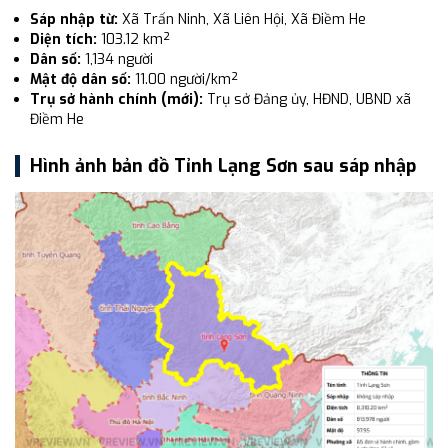
Sáp nhập từ:
Xã Trấn Ninh, Xã Liên Hội, Xã Điềm He
Diện tích:
103.12 km²
Dân số:
1,134 người
Mật độ dân số:
11.00 người/km²
Trụ sở hành chính (mới):
Trụ sở Đảng ủy, HĐND, UBND xã
Điềm He
Hình ảnh bản đồ Tỉnh Lạng Sơn sau sáp nhập