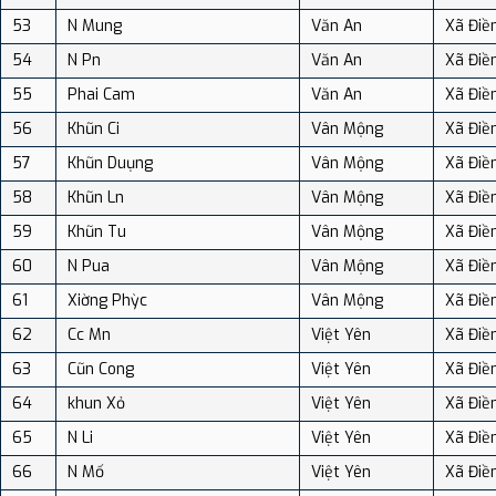
53
N Mung
Văn An
Xã Điề
54
N Pn
Văn An
Xã Điề
55
Phai Cam
Văn An
Xã Điề
56
Khũn Ci
Vân Mộng
Xã Điề
57
Khũn Duụng
Vân Mộng
Xã Điề
58
Khũn Ln
Vân Mộng
Xã Điề
59
Khũn Tu
Vân Mộng
Xã Điề
60
N Pua
Vân Mộng
Xã Điề
61
Xiờng Phỳc
Vân Mộng
Xã Điề
62
Cc Mn
Việt Yên
Xã Điề
63
Cũn Cong
Việt Yên
Xã Điề
64
khun Xỏ
Việt Yên
Xã Điề
65
N Li
Việt Yên
Xã Điề
66
N Mố
Việt Yên
Xã Điề