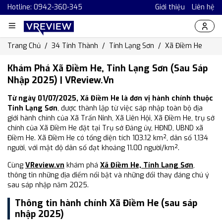
Hotline: 0942-360-345
Giới thiệu
Liên hệ
Trang Chủ
34 Tỉnh Thành
Tỉnh Lạng Sơn
Xã Điềm He
Khám Phá Xã Điềm He, Tỉnh Lạng Sơn (Sau Sáp
Nhập 2025) | VReview.vn
Từ ngày 01/07/2025, Xã Điềm He là đơn vị hành chính thuộc
Tỉnh Lạng Sơn
, được thành lập từ việc sáp nhập toàn bộ địa
giới hành chính của Xã Trấn Ninh, Xã Liên Hội, Xã Điềm He, trụ sở
chính của Xã Điềm He đặt tại Trụ sở Đảng ủy, HĐND, UBND xã
Điềm He. Xã Điềm He có tổng diện tích 103.12 km², dân số 1,134
người, với mật độ dân số đạt khoảng 11.00 người/km².
Cùng
VReview.vn
khám phá
Xã Điềm He, Tỉnh Lạng Sơn
,
thông tin những địa điểm nổi bật và những đổi thay đáng chú ý
sau sáp nhập năm 2025.
Thông tin hành chính Xã Điềm He (sau sáp
nhập 2025)