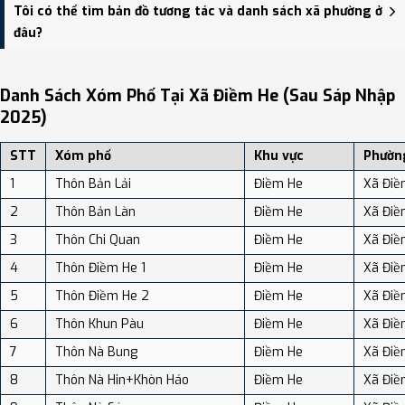
Xã Điềm He có Diện tích: 103.12 km², Dân số: 1,134 người, Mật độ
Tôi có thể tìm bản đồ tương tác và danh sách xã phường ở
dân số: Khoảng 11.00 người/km²
đâu?
Bạn có thể xem bản đồ chi tiết, danh sách phường xã, và review
địa điểm tại: VReview.vn - Nền tảng review địa điểm, dịch vụ và du
Danh Sách Xóm Phố Tại Xã Điềm He (sau Sáp Nhập
lịch uy tín tại Việt Nam.
2025)
STT
Xóm phố
Khu vực
Phườn
1
Thôn Bản Lải
Điềm He
Xã Điề
2
Thôn Bản Làn
Điềm He
Xã Điề
3
Thôn Chi Quan
Điềm He
Xã Điề
4
Thôn Điềm He 1
Điềm He
Xã Điề
5
Thôn Điềm He 2
Điềm He
Xã Điề
6
Thôn Khun Pàu
Điềm He
Xã Điề
7
Thôn Nà Bung
Điềm He
Xã Điề
8
Thôn Nà Hin+Khòn Háo
Điềm He
Xã Điề