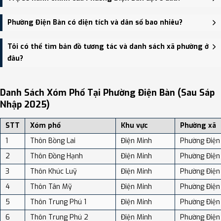
Phương, Phường Điện Minh, Phường Vĩnh Điện.
Trụ sở hành chính mới của Phường Điện Bàn đặt tại Số 22 đường
Phường Điện Bàn có diện tích và dân số bao nhiêu?
Hoàng Diệu, khối 3, phường Điện Bàn - trung tâm khu vực thuận
tiện giao thông.
Phường Điện Bàn có Diện tích: 19.78 km², Dân số: 41,270 người,
Tôi có thể tìm bản đồ tương tác và danh sách xã phường ở
Mật độ dân số: Khoảng 2,086.45 người/km²
đâu?
Bạn có thể xem bản đồ chi tiết, danh sách phường xã, và review
địa điểm tại: VReview.vn - Nền tảng review địa điểm, dịch vụ và du
Danh Sách Xóm Phố Tại Phường Điện Bàn (sau Sáp
lịch uy tín tại Việt Nam.
Nhập 2025)
STT
Xóm phố
Khu vực
Phường xã
1
Thôn Bồng Lai
Điện Minh
Phường Điện
2
Thôn Đồng Hạnh
Điện Minh
Phường Điện
3
Thôn Khúc Luỹ
Điện Minh
Phường Điện
4
Thôn Tân Mỹ
Điện Minh
Phường Điện
5
Thôn Trung Phú 1
Điện Minh
Phường Điện
6
Thôn Trung Phú 2
Điện Minh
Phường Điện