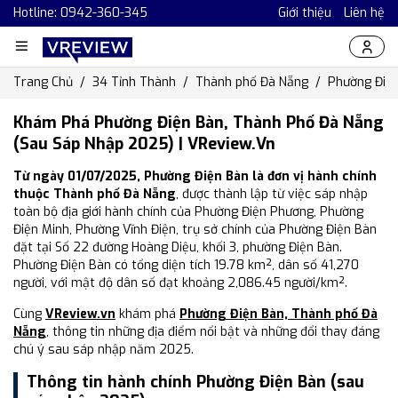
Hotline: 0942-360-345
Giới thiệu
Liên hệ
Trang Chủ
34 Tỉnh Thành
Thành phố Đà Nẵng
Phường Điệ
Khám Phá Phường Điện Bàn, Thành Phố Đà Nẵng
(Sau Sáp Nhập 2025) | VReview.vn
Từ ngày 01/07/2025, Phường Điện Bàn là đơn vị hành chính
thuộc Thành phố Đà Nẵng
, được thành lập từ việc sáp nhập
toàn bộ địa giới hành chính của Phường Điện Phương, Phường
Điện Minh, Phường Vĩnh Điện, trụ sở chính của Phường Điện Bàn
đặt tại Số 22 đường Hoàng Diệu, khối 3, phường Điện Bàn.
Phường Điện Bàn có tổng diện tích 19.78 km², dân số 41,270
người, với mật độ dân số đạt khoảng 2,086.45 người/km².
Cùng
VReview.vn
khám phá
Phường Điện Bàn, Thành phố Đà
Nẵng
, thông tin những địa điểm nổi bật và những đổi thay đáng
chú ý sau sáp nhập năm 2025.
Thông tin hành chính Phường Điện Bàn (sau