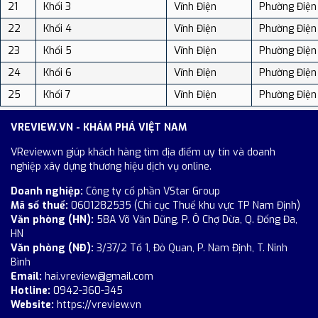
21
Khối 3
Vĩnh Điện
Phường Điện
22
Khối 4
Vĩnh Điện
Phường Điện
23
Khối 5
Vĩnh Điện
Phường Điện
24
Khối 6
Vĩnh Điện
Phường Điện
25
Khối 7
Vĩnh Điện
Phường Điện
VREVIEW.VN - KHÁM PHÁ VIỆT NAM
VReview.vn giúp khách hàng tìm địa điểm uy tín và doanh
nghiệp xây dựng thương hiệu dịch vụ online.
Doanh nghiệp:
Công ty cổ phần VStar Group
Mã số thuế:
0601282535 (Chi cục Thuế khu vực TP Nam Định)
Văn phòng (HN):
58A Võ Văn Dũng, P. Ô Chợ Dừa, Q. Đống Đa,
HN
Văn phòng (NĐ):
3/37/2 Tổ 1, Đò Quan, P. Nam Định, T. Ninh
Bình
Email:
hai.vreview@gmail.com
Hotline:
0942-360-345
Website:
https://vreview.vn