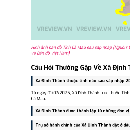
Hình ảnh bản đồ Tỉnh Cà Mau sau sáp nhập (Nguồn: 
và Bản đồ Việt Nam)
Câu Hỏi Thường Gặp Về Xã Định 
Xã Định Thành thuộc tỉnh nào sau sáp nhập 2
Từ ngày 01/07/2025, Xã Định Thành trực thuộc Tỉnh 
Cà Mau.
Xã Định Thành được thành lập từ những đơn vị
Xã Định Thành được thành lập trên cơ sở sáp nhập X
Trụ sở hành chính của Xã Định Thành đặt ở đâ