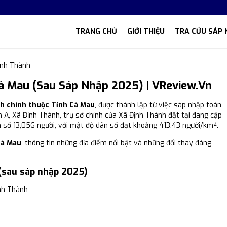
TRANG CHỦ
GIỚI THIỆU
TRA CỨU SÁP 
ịnh Thành
à Mau (Sau Sáp Nhập 2025) | VReview.vn
nh chính thuộc Tỉnh Cà Mau
, được thành lập từ việc sáp nhập toàn
h A, Xã Định Thành, trụ sở chính của Xã Định Thành đặt tại đang cập
n số 13,056 người, với mật độ dân số đạt khoảng 413.43 người/km².
Cà Mau
, thông tin những địa điểm nổi bật và những đổi thay đáng
(sau sáp nhập 2025)
nh Thành