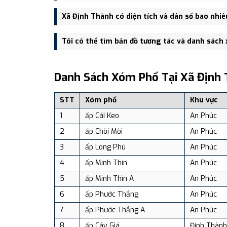
Trụ sở hành chính mới của Xã Định Thành đặt tại đan
Xã Định Thành có diện tích và dân số bao nhiê
Xã Định Thành có Diện tích: 31.58 km², Dân số: 13,0
Tôi có thể tìm bản đồ tương tác và danh sách
Bạn có thể xem bản đồ chi tiết, danh sách phường xã
dịch vụ và du lịch uy tín tại Việt Nam.
Danh Sách Xóm Phố Tại Xã Định 
STT
Xóm phố
Khu vực
1
ấp Cái Keo
An Phúc
2
ấp Chòi Mòi
An Phúc
3
ấp Long Phú
An Phúc
4
ấp Minh Thìn
An Phúc
5
ấp Minh Thìn A
An Phúc
6
ấp Phước Thắng
An Phúc
7
ấp Phước Thắng A
An Phúc
8
ấp Cây Giá
Định Thành