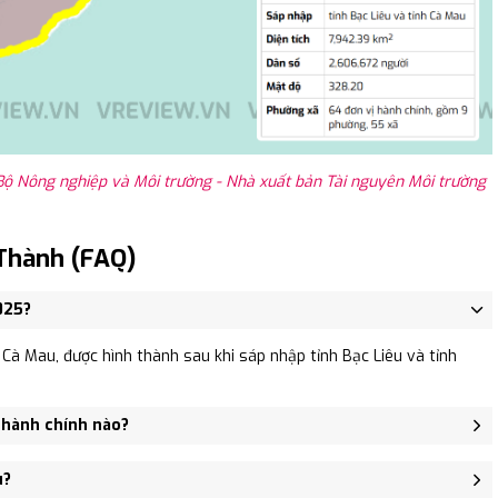
Bộ Nông nghiệp và Môi trường - Nhà xuất bản Tài nguyên Môi trường
Thành (FAQ)
025?
Cà Mau, được hình thành sau khi sáp nhập tỉnh Bạc Liêu và tỉnh
 hành chính nào?
ã An Phúc, Xã Định Thành A, Xã Định Thành.
u?