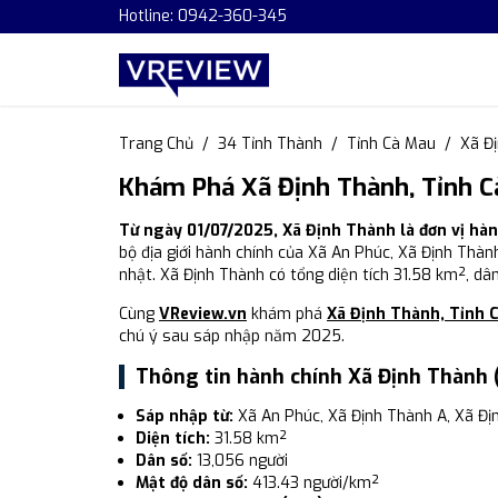
Hotline: 0942-360-345
Trang Chủ
34 Tỉnh Thành
Tỉnh Cà Mau
Xã Đ
Khám Phá Xã Định Thành, Tỉnh C
Từ ngày 01/07/2025, Xã Định Thành là đơn vị hà
bộ địa giới hành chính của Xã An Phúc, Xã Định Thàn
nhật. Xã Định Thành có tổng diện tích 31.58 km², dâ
Cùng
VReview.vn
khám phá
Xã Định Thành, Tỉnh 
chú ý sau sáp nhập năm 2025.
Thông tin hành chính Xã Định Thành 
Sáp nhập từ:
Xã An Phúc, Xã Định Thành A, Xã Đị
Diện tích:
31.58 km²
Dân số:
13,056 người
Mật độ dân số:
413.43 người/km²