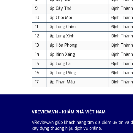
9
ấp Cây Thẻ
Định Thành
10
ấp Chòi Mòi
Định Thành
11
ấp Lung Chim
Định Thành
12
ấp Lung Xình
Định Thành
13
ấp Hòa Phong
Định Thành
14
ấp Kinh Xáng
Định Thành
15
ấp Lung Lá
Định Thành
16
ấp Lung Rông
Định Thành
17
ấp Phan Mầu
Định Thành
VREVIEW.VN - KHÁM PHÁ VIỆT NAM
VReview.vn giúp khách hàng tìm địa điểm uy tín và 
xây dựng thương hiệu dịch vụ online.