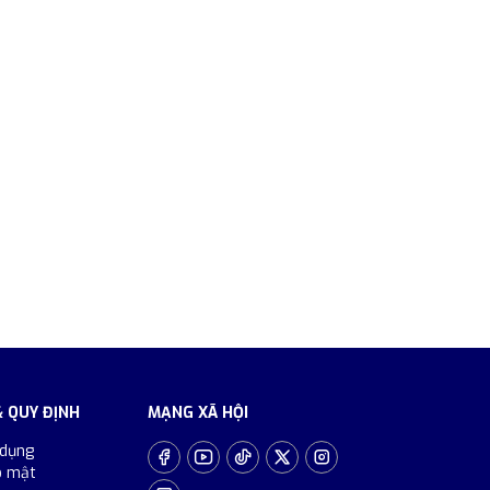
& QUY ĐỊNH
MẠNG XÃ HỘI
 dụng
o mật