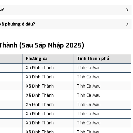
g cập nhật - trung tâm khu vực thuận tiện giao thông.
u?
56 người, Mật độ dân số: Khoảng 413.43 người/km²
 xã phường ở đâu?
, và review địa điểm tại: VReview.vn - Nền tảng review địa điểm,
Thành (sau Sáp Nhập 2025)
Phường xã
Tỉnh thành phố
Xã Định Thành
Tỉnh Cà Mau
Xã Định Thành
Tỉnh Cà Mau
Xã Định Thành
Tỉnh Cà Mau
Xã Định Thành
Tỉnh Cà Mau
Xã Định Thành
Tỉnh Cà Mau
Xã Định Thành
Tỉnh Cà Mau
Xã Định Thành
Tỉnh Cà Mau
Xã Định Thành
Tỉnh Cà Mau