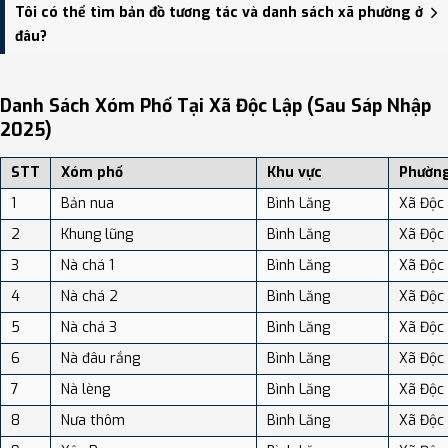
Xã Độc Lập có Diện tích: 102.21 km², Dân số: 8,400 người, Mật độ
Tôi có thể tìm bản đồ tương tác và danh sách xã phường ở
dân số: Khoảng 82.18 người/km²
đâu?
Bạn có thể xem bản đồ chi tiết, danh sách phường xã, và review
địa điểm tại: VReview.vn - Nền tảng review địa điểm, dịch vụ và du
Danh Sách Xóm Phố Tại Xã Độc Lập (sau Sáp Nhập
lịch uy tín tại Việt Nam.
2025)
STT
Xóm phố
Khu vực
Phường
1
Bản nua
Bình Lăng
Xã Độc
2
Khung lũng
Bình Lăng
Xã Độc
3
Nà chá 1
Bình Lăng
Xã Độc
4
Nà chá 2
Bình Lăng
Xã Độc
5
Nà chá 3
Bình Lăng
Xã Độc
6
Nà đâu rắng
Bình Lăng
Xã Độc
7
Nà lèng
Bình Lăng
Xã Độc
8
Nưa thôm
Bình Lăng
Xã Độc