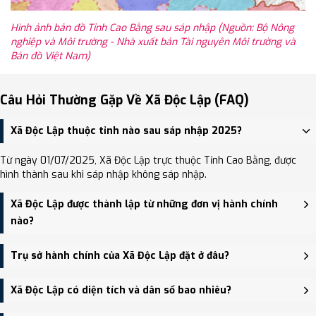
Hình ảnh bản đồ Tỉnh Cao Bằng sau sáp nhập (Nguồn: Bộ Nông
nghiệp và Môi trường - Nhà xuất bản Tài nguyên Môi trường và
Bản đồ Việt Nam)
Câu Hỏi Thường Gặp Về Xã Độc Lập (FAQ)
Xã Độc Lập thuộc tỉnh nào sau sáp nhập 2025?
Từ ngày 01/07/2025, Xã Độc Lập trực thuộc Tỉnh Cao Bằng, được
hình thành sau khi sáp nhập không sáp nhập.
Xã Độc Lập được thành lập từ những đơn vị hành chính
nào?
Xã Độc Lập được thành lập trên cơ sở sáp nhập Xã Quảng Hưng,
Trụ sở hành chính của Xã Độc Lập đặt ở đâu?
Xã Cai Bộ, Xã Độc Lập.
Trụ sở hành chính mới của Xã Độc Lập đặt tại Trụ sở UBND xã Độc
Xã Độc Lập có diện tích và dân số bao nhiêu?
Lập (trụ sở mới) - trung tâm khu vực thuận tiện giao thông.