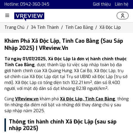
Hotline: 0942-360-345
Giới thiệu
Liên hệ
Trang Chủ
34 Tỉnh Thành
Tỉnh Cao Bằng
Xã Độc Lập
Khám Phá Xã Độc Lập, Tỉnh Cao Bằng (Sau Sáp
Nhập 2025) | VReview.vn
Từ ngày 01/07/2025, Xã Độc Lập là đơn vị hành chính thuộc
Tỉnh Cao Bằng
, được thành lập từ việc sáp nhập toàn bộ địa
giới hành chính của Xã Quảng Hưng, Xã Cai Bộ, Xã Độc Lập, trụ
sở chính của Xã Độc Lập đặt tại Trụ sở UBND xã Độc Lập (trụ sở
mới). Xã Độc Lập có tổng diện tích 102.21 km², dân số 8,400
người, với mật độ dân số đạt khoảng 82.18 người/km².
Cùng
VReview.vn
khám phá
Xã Độc Lập, Tỉnh Cao Bằng
, thông
tin những địa điểm nổi bật và những đổi thay đáng chú ý sau
sáp nhập năm 2025.
Thông tin hành chính Xã Độc Lập (sau sáp
nhập 2025)