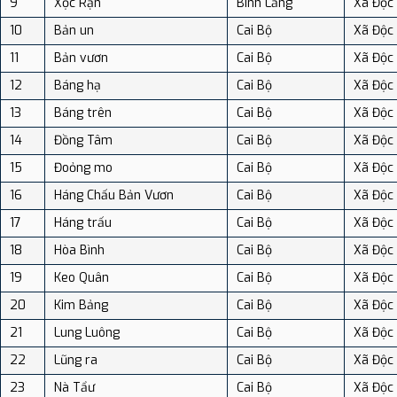
9
Xộc Rạn
Bình Lăng
Xã Độc
10
Bản un
Cai Bộ
Xã Độc
11
Bản vươn
Cai Bộ
Xã Độc
12
Báng hạ
Cai Bộ
Xã Độc
13
Báng trên
Cai Bộ
Xã Độc
14
Đồng Tâm
Cai Bộ
Xã Độc
15
Đoỏng mo
Cai Bộ
Xã Độc
16
Háng Chấu Bản Vươn
Cai Bộ
Xã Độc
17
Háng trấu
Cai Bộ
Xã Độc
18
Hòa Bình
Cai Bộ
Xã Độc
19
Keo Quân
Cai Bộ
Xã Độc
20
Kim Bảng
Cai Bộ
Xã Độc
21
Lung Luông
Cai Bộ
Xã Độc
22
Lũng ra
Cai Bộ
Xã Độc
23
Nà Tẩư
Cai Bộ
Xã Độc