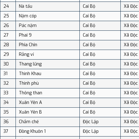
24
Nà tẩu
Cai Bộ
Xã Độc
25
Nặm cóp
Cai Bộ
Xã Độc
26
Pác nặm
Cai Bộ
Xã Độc
27
Phai 9
Cai Bộ
Xã Độc
28
Phia Chin
Cai Bộ
Xã Độc
29
Rẳng vỉ
Cai Bộ
Xã Độc
30
Thang lũng
Cai Bộ
Xã Độc
31
Thình Khau
Cai Bộ
Xã Độc
32
Thình phù
Cai Bộ
Xã Độc
33
Thông than
Cai Bộ
Xã Độc
34
Xuân Yên A
Cai Bộ
Xã Độc
35
Xuân Yên B
Cai Bộ
Xã Độc
36
Chắm ché
Độc Lập
Xã Độc
37
Đồng Khuôn 1
Độc Lập
Xã Độc