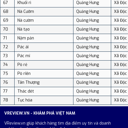
67
Khuổi rì
Quảng Hưng
Xã Độc
68
Nà Cưởm
Quảng Hưng
Xã Độc
69
Nà cườm
Quảng Hưng
Xã Độc
70
Nà tạo
Quảng Hưng
Xã Độc
71
Nặm pản
Quảng Hưng
Xã Độc
72
Pác ái
Quảng Hưng
Xã Độc
73
Pác mỉ
Quảng Hưng
Xã Độc
74
Pò rẻ
Quảng Hưng
Xã Độc
75
Pò riên
Quảng Hưng
Xã Độc
76
Tân Thượng
Quảng Hưng
Xã Độc
77
Thác đét
Quảng Hưng
Xã Độc
78
Tục hỏa
Quảng Hưng
Xã Độc
VREVIEW.VN - KHÁM PHÁ VIỆT NAM
VReview.vn giúp khách hàng tìm địa điểm uy tín và doanh