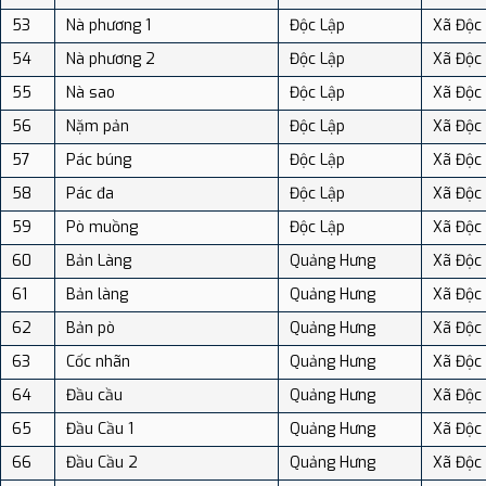
53
Nà phương 1
Độc Lập
Xã Độc
54
Nà phương 2
Độc Lập
Xã Độc
55
Nà sao
Độc Lập
Xã Độc
56
Nặm pản
Độc Lập
Xã Độc
57
Pác búng
Độc Lập
Xã Độc
58
Pác đa
Độc Lập
Xã Độc
59
Pò muồng
Độc Lập
Xã Độc
60
Bản Làng
Quảng Hưng
Xã Độc
61
Bản làng
Quảng Hưng
Xã Độc
62
Bản pò
Quảng Hưng
Xã Độc
63
Cốc nhãn
Quảng Hưng
Xã Độc
64
Đầu cầu
Quảng Hưng
Xã Độc
65
Đầu Cầu 1
Quảng Hưng
Xã Độc
66
Đầu Cầu 2
Quảng Hưng
Xã Độc