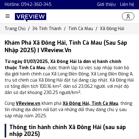
Hotline: 0942-360-345
Giới thiệu
Liên hệ
Trang Chủ
34 Tỉnh Thành
Tỉnh Cà Mau
Xã Đông Hải
Khám Phá Xã Đông Hải, Tỉnh Cà Mau (Sau Sáp
Nhập 2025) | VReview.vn
Từ ngày 01/07/2025, Xã Đông Hải là đơn vị hành chính
thuộc Tỉnh Cà Mau
, được thành lập từ việc sáp nhập toàn bộ
địa giới hành chính của Xã Long Điền Đông, Xã Long Điền Đông A,
trụ sở chính của Xã Đông Hải đặt tại đang cập nhật. Xã Đông Hải
có tổng diện tích 100.16 km², dân số 23,062 người, với mật độ
dân số đạt khoảng 230.25 người/km².
Cùng
VReview.vn
khám phá
Xã Đông Hải, Tỉnh Cà Mau
, thông
tin những địa điểm nổi bật và những đổi thay đáng chú ý sau
sáp nhập năm 2025.
Thông tin hành chính Xã Đông Hải (sau sáp
nhập 2025)