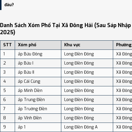
dân số: Khoảng 230.25 người/km²
đâu?
Bạn có thể xem bản đồ chi tiết, danh sách phường xã, và review
địa điểm tại: VReview.vn - Nền tảng review địa điểm, dịch vụ và du
Danh Sách Xóm Phố Tại Xã Đông Hải (sau Sáp Nhập
lịch uy tín tại Việt Nam.
2025)
STT
Xóm phố
Khu vực
Phường
1
ấp Bửu Đông
Long Điền Đông
Xã Đông
2
ấp Bửu I
Long Điền Đông
Xã Đông
3
ấp Bửu II
Long Điền Đông
Xã Đông
4
ấp Cái Cùng
Long Điền Đông
Xã Đông
5
ấp Minh Diền
Long Điền Đông
Xã Đông
6
ấp Trung Điền
Long Điền Đông
Xã Đông
7
ấp Truờng Điền
Long Điền Đông
Xã Đông
8
ấp Vĩnh Điền
Long Điền Đông
Xã Đông
9
ấp 1
Long Điền Đông A
Xã Đông