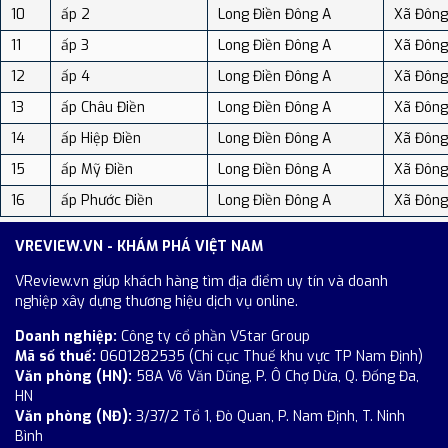
10
ấp 2
Long Điền Đông A
Xã Đông
11
ấp 3
Long Điền Đông A
Xã Đông
12
ấp 4
Long Điền Đông A
Xã Đông
13
ấp Châu Điền
Long Điền Đông A
Xã Đông
14
ấp Hiệp Điền
Long Điền Đông A
Xã Đông
15
ấp Mỹ Điền
Long Điền Đông A
Xã Đông
16
ấp Phước Điền
Long Điền Đông A
Xã Đông
VREVIEW.VN - KHÁM PHÁ VIỆT NAM
VReview.vn giúp khách hàng tìm địa điểm uy tín và doanh
nghiệp xây dựng thương hiệu dịch vụ online.
Doanh nghiệp:
Công ty cổ phần VStar Group
Mã số thuế:
0601282535 (Chi cục Thuế khu vực TP Nam Định)
Văn phòng (HN):
58A Võ Văn Dũng, P. Ô Chợ Dừa, Q. Đống Đa,
HN
Văn phòng (NĐ):
3/37/2 Tổ 1, Đò Quan, P. Nam Định, T. Ninh
Bình