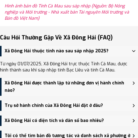
Hình ảnh bản đồ Tỉnh Cà Mau sau sáp nhập (Nguồn: Bộ Nông
nghiệp và Môi trường - Nhà xuất bản Tài nguyên Môi trường và
Bản đồ Việt Nam)
Câu Hỏi Thường Gặp Về Xã Đông Hải (FAQ)
Xã Đông Hải thuộc tỉnh nào sau sáp nhập 2025?
Từ ngày 01/07/2025, Xã Đông Hải trực thuộc Tỉnh Cà Mau, được
hình thành sau khi sáp nhập tỉnh Bạc Liêu và tỉnh Cà Mau.
Xã Đông Hải được thành lập từ những đơn vị hành chính
nào?
Xã Đông Hải được thành lập trên cơ sở sáp nhập Xã Long Điền
Trụ sở hành chính của Xã Đông Hải đặt ở đâu?
Đông, Xã Long Điền Đông A.
Trụ sở hành chính mới của Xã Đông Hải đặt tại đang cập nhật -
Xã Đông Hải có diện tích và dân số bao nhiêu?
trung tâm khu vực thuận tiện giao thông.
Xã Đông Hải có Diện tích: 100.16 km², Dân số: 23,062 người, Mật độ
Tôi có thể tìm bản đồ tương tác và danh sách xã phường ở