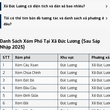
Trụ sở hành chính mới của Xã Đức Lương đặt tại Trụ sở Đảng ủy,
Xã Đức Lương có diện tích và dân số bao nhiêu?
HĐND, UBND xã Đức Lương - trung tâm khu vực thuận tiện giao
thông.
Xã Đức Lương có Diện tích: 60.90 km², Dân số: 13,181 người, Mật độ
Tôi có thể tìm bản đồ tương tác và danh sách xã phường ở
dân số: Khoảng 216.44 người/km²
đâu?
Bạn có thể xem bản đồ chi tiết, danh sách phường xã, và review
địa điểm tại: VReview.vn - Nền tảng review địa điểm, dịch vụ và du
Danh Sách Xóm Phố Tại Xã Đức Lương (sau Sáp
lịch uy tín tại Việt Nam.
Nhập 2025)
STT
Xóm phố
Khu vực
Phường xã
1
Xóm Cây Xoan
Đức Lương
Xã Đức Lươ
2
Xóm Chùa Chinh
Đức Lương
Xã Đức Lươ
3
Xóm Đất Đỏ
Đức Lương
Xã Đức Lươ
4
Xóm Đầu Cầu
Đức Lương
Xã Đức Lươ
5
Xóm Đình Giữa
Đức Lương
Xã Đức Lươ
6
Xóm Đồi
Đức Lương
Xã Đức Lươ