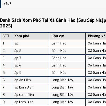
dân số: Khoảng 1,312.46 người/km²
đâu?
Bạn có thể xem bản đồ chi tiết, danh sách phường xã, và review
địa điểm tại: VReview.vn - Nền tảng review địa điểm, dịch vụ và du
Danh Sách Xóm Phố Tại Xã Gành Hào (sau Sáp Nhập
lịch uy tín tại Việt Nam.
2025)
STT
Xóm phố
Khu vực
Phường xã
1
ấp 1
Gành Hào
Xã Gành Hà
2
ấp 2
Gành Hào
Xã Gành Hà
3
ấp 3
Gành Hào
Xã Gành Hà
4
ấp 4
Gành Hào
Xã Gành Hà
5
ấp 5
Gành Hào
Xã Gành Hà
6
ấp An Điền
Long Điền Tây
Xã Gành Hà
7
ấp Bình Điền
Long Điền Tây
Xã Gành Hà
8
ấp canh điền
Long Điền Tây
Xã Gành Hà
9
ấp Lam Điền
Long Điền Tây
Xã Gành Hà