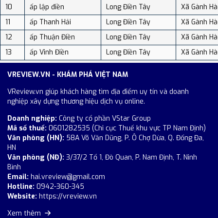
10
ấp lập điền
Long Điền Tây
Xã Gành Hà
11
ấp Thanh Hải
Long Điền Tây
Xã Gành Hà
12
ấp Thuận Điền
Long Điền Tây
Xã Gành Hà
13
ấp Vinh Điền
Long Điền Tây
Xã Gành Hà
VREVIEW.VN - KHÁM PHÁ VIỆT NAM
VReview.vn giúp khách hàng tìm địa điểm uy tín và doanh
nghiệp xây dựng thương hiệu dịch vụ online.
Doanh nghiệp:
Công ty cổ phần VStar Group
Mã số thuế:
0601282535 (Chi cục Thuế khu vực TP Nam Định)
Văn phòng (HN):
58A Võ Văn Dũng, P. Ô Chợ Dừa, Q. Đống Đa,
HN
Văn phòng (NĐ):
3/37/2 Tổ 1, Đò Quan, P. Nam Định, T. Ninh
Bình
Email:
hai.vreview@gmail.com
Hotline:
0942-360-345
Website:
https://vreview.vn
Xem thêm