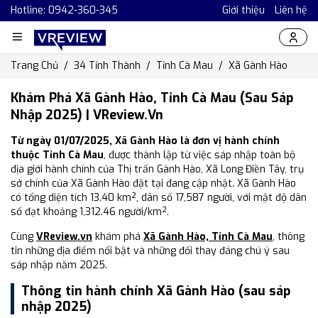
Hotline: 0942-360-345
Giới thiệu
Liên hệ
Trang Chủ
34 Tỉnh Thành
Tỉnh Cà Mau
Xã Gành Hào
Khám Phá Xã Gành Hào, Tỉnh Cà Mau (Sau Sáp
Nhập 2025) | VReview.vn
Từ ngày 01/07/2025, Xã Gành Hào là đơn vị hành chính
thuộc Tỉnh Cà Mau
, được thành lập từ việc sáp nhập toàn bộ
địa giới hành chính của Thị trấn Gành Hào, Xã Long Điền Tây, trụ
sở chính của Xã Gành Hào đặt tại đang cập nhật. Xã Gành Hào
có tổng diện tích 13.40 km², dân số 17,587 người, với mật độ dân
số đạt khoảng 1,312.46 người/km².
Cùng
VReview.vn
khám phá
Xã Gành Hào, Tỉnh Cà Mau
, thông
tin những địa điểm nổi bật và những đổi thay đáng chú ý sau
sáp nhập năm 2025.
Thông tin hành chính Xã Gành Hào (sau sáp
nhập 2025)