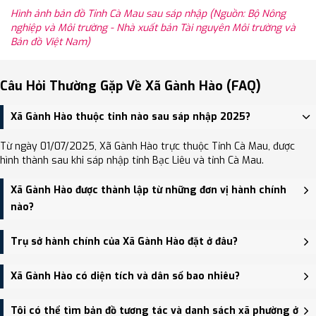
Hình ảnh bản đồ Tỉnh Cà Mau sau sáp nhập (Nguồn: Bộ Nông
nghiệp và Môi trường - Nhà xuất bản Tài nguyên Môi trường và
Bản đồ Việt Nam)
Câu Hỏi Thường Gặp Về Xã Gành Hào (FAQ)
Xã Gành Hào thuộc tỉnh nào sau sáp nhập 2025?
Từ ngày 01/07/2025, Xã Gành Hào trực thuộc Tỉnh Cà Mau, được
hình thành sau khi sáp nhập tỉnh Bạc Liêu và tỉnh Cà Mau.
Xã Gành Hào được thành lập từ những đơn vị hành chính
nào?
Xã Gành Hào được thành lập trên cơ sở sáp nhập Thị trấn Gành
Trụ sở hành chính của Xã Gành Hào đặt ở đâu?
Hào, Xã Long Điền Tây.
Trụ sở hành chính mới của Xã Gành Hào đặt tại đang cập nhật -
Xã Gành Hào có diện tích và dân số bao nhiêu?
trung tâm khu vực thuận tiện giao thông.
Xã Gành Hào có Diện tích: 13.40 km², Dân số: 17,587 người, Mật độ
Tôi có thể tìm bản đồ tương tác và danh sách xã phường ở