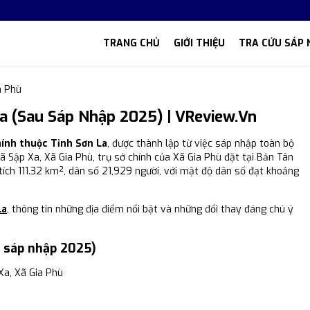
TRANG CHỦ
GIỚI THIỆU
TRA CỨU SÁP 
a Phù
a (Sau Sáp Nhập 2025) | VReview.vn
hính thuộc Tỉnh Sơn La
, được thành lập từ việc sáp nhập toàn bộ
ã Sập Xa, Xã Gia Phù, trụ sở chính của Xã Gia Phù đặt tại Bản Tân
 tích 111.32 km², dân số 21,929 người, với mật độ dân số đạt khoảng
La
, thông tin những địa điểm nổi bật và những đổi thay đáng chú ý
u sáp nhập 2025)
Xa, Xã Gia Phù