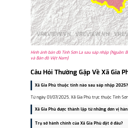
Hình ảnh bản đồ Tỉnh Sơn La sau sáp nhập (Nguồn: B
và Bản đồ Việt Nam)
Câu Hỏi Thường Gặp Về Xã Gia P
Xã Gia Phù thuộc tỉnh nào sau sáp nhập 2025?
Từ ngày 01/07/2025, Xã Gia Phù trực thuộc Tỉnh Sơn
Xã Gia Phù được thành lập từ những đơn vị hà
Xã Gia Phù được thành lập trên cơ sở sáp nhập Xã T
Trụ sở hành chính của Xã Gia Phù đặt ở đâu?