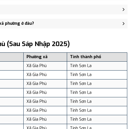
n Ba, xã Gia Phù, Tỉnh Sơn La - trung tâm khu vực thuận tiện giao
 người, Mật độ dân số: Khoảng 196.99 người/km²
 xã phường ở đâu?
, và review địa điểm tại: VReview.vn - Nền tảng review địa điểm,
hù (sau Sáp Nhập 2025)
c
Phường xã
Tỉnh thành phố
Xã Gia Phù
Tỉnh Sơn La
Xã Gia Phù
Tỉnh Sơn La
Xã Gia Phù
Tỉnh Sơn La
Xã Gia Phù
Tỉnh Sơn La
Xã Gia Phù
Tỉnh Sơn La
Xã Gia Phù
Tỉnh Sơn La
Xã Gia Phù
Tỉnh Sơn La
Xã Gia Phù
Tỉnh Sơn La