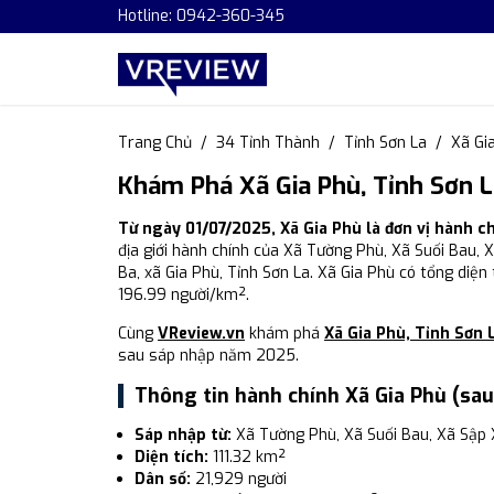
Hotline: 0942-360-345
Trang Chủ
34 Tỉnh Thành
Tỉnh Sơn La
Xã Gi
Khám Phá Xã Gia Phù, Tỉnh Sơn L
Từ ngày 01/07/2025, Xã Gia Phù là đơn vị hành c
địa giới hành chính của Xã Tường Phù, Xã Suối Bau, X
Ba, xã Gia Phù, Tỉnh Sơn La. Xã Gia Phù có tổng diện
196.99 người/km².
Cùng
VReview.vn
khám phá
Xã Gia Phù, Tỉnh Sơn 
sau sáp nhập năm 2025.
Thông tin hành chính Xã Gia Phù (sa
Sáp nhập từ:
Xã Tường Phù, Xã Suối Bau, Xã Sập 
Diện tích:
111.32 km²
Dân số:
21,929 người