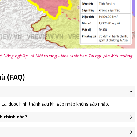
ộ Nông nghiệp và Môi trường - Nhà xuất bản Tài nguyên Môi trường
hù (FAQ)
 La, được hình thành sau khi sáp nhập không sáp nhập.
nh chính nào?
ường Phù, Xã Suối Bau, Xã Sập Xa, Xã Gia Phù.