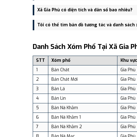
Trụ sở hành chính mới của Xã Gia Phù đặt tại Bản Tâ
Xã Gia Phù có diện tích và dân số bao nhiêu?
thông.
Xã Gia Phù có Diện tích: 111.32 km², Dân số: 21,929
Tôi có thể tìm bản đồ tương tác và danh sách
Bạn có thể xem bản đồ chi tiết, danh sách phường xã
dịch vụ và du lịch uy tín tại Việt Nam.
Danh Sách Xóm Phố Tại Xã Gia P
STT
Xóm phố
Khu vự
1
Bản Chát
Gia Phù
2
Bản Chát Mới
Gia Phù
3
Bản Lá
Gia Phù
4
Bản Lìn
Gia Phù
5
Bản Nà Khằm
Gia Phù
6
Bản Nà Khằm 1
Gia Phù
7
Bản Nà Khằm 2
Gia Phù
8
Bản Nà Mạc
Gia Phù