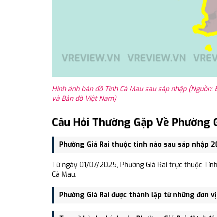
Hình ảnh bản đồ Tỉnh Cà Mau sau sáp nhập (Nguồn: 
và Bản đồ Việt Nam)
Câu Hỏi Thường Gặp Về Phường G
Phường Giá Rai thuộc tỉnh nào sau sáp nhập 
Từ ngày 01/07/2025, Phường Giá Rai trực thuộc Tỉnh 
Cà Mau.
Phường Giá Rai được thành lập từ những đơn v
Phường Giá Rai được thành lập trên cơ sở sáp nhập 