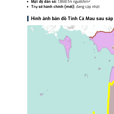
Mật độ dân số:
1,868.54 người/km²
Trụ sở hành chính (mới):
đang cập nhật
Hình ảnh bản đồ Tỉnh Cà Mau sau sáp