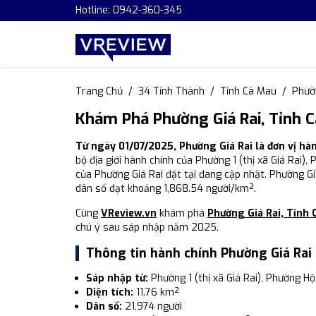
Hotline: 0942-360-345
Trang Chủ
34 Tỉnh Thành
Tỉnh Cà Mau
Phườ
Khám Phá Phường Giá Rai, Tỉnh 
Từ ngày 01/07/2025, Phường Giá Rai là đơn vị h
bộ địa giới hành chính của Phường 1 (thị xã Giá Rai
của Phường Giá Rai đặt tại đang cập nhật. Phường Giá
dân số đạt khoảng 1,868.54 người/km².
Cùng
VReview.vn
khám phá
Phường Giá Rai, Tỉnh 
chú ý sau sáp nhập năm 2025.
Thông tin hành chính Phường Giá Rai
Sáp nhập từ:
Phường 1 (thị xã Giá Rai), Phường 
Diện tích:
11.76 km²
Dân số:
21,974 người