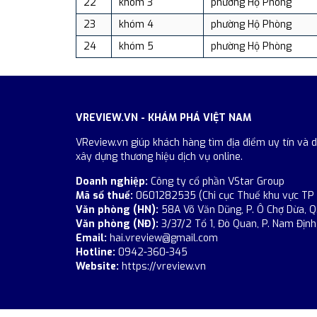
22
khóm 3
phường Hộ Phòng
23
khóm 4
phường Hộ Phòng
24
khóm 5
phường Hộ Phòng
VREVIEW.VN - KHÁM PHÁ VIỆT NAM
VReview.vn giúp khách hàng tìm địa điểm uy tín và 
xây dựng thương hiệu dịch vụ online.
Doanh nghiệp:
Công ty cổ phần VStar Group
Mã số thuế:
0601282535 (Chi cục Thuế khu vực TP
Văn phòng (HN):
58A Võ Văn Dũng, P. Ô Chợ Dừa, Q
Văn phòng (NĐ):
3/37/2 Tổ 1, Đò Quan, P. Nam Định,
Email:
hai.vreview@gmail.com
Hotline:
0942-360-345
Website:
https://vreview.vn