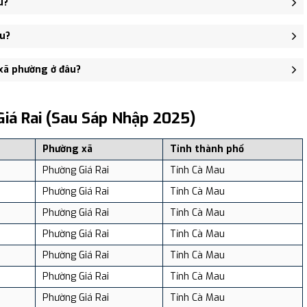
u?
ng cập nhật - trung tâm khu vực thuận tiện giao thông.
êu?
974 người, Mật độ dân số: Khoảng 1,868.54 người/km²
 xã phường ở đâu?
, và review địa điểm tại: VReview.vn - Nền tảng review địa điểm,
iá Rai (sau Sáp Nhập 2025)
Phường xã
Tỉnh thành phố
Phường Giá Rai
Tỉnh Cà Mau
Phường Giá Rai
Tỉnh Cà Mau
Phường Giá Rai
Tỉnh Cà Mau
Phường Giá Rai
Tỉnh Cà Mau
Phường Giá Rai
Tỉnh Cà Mau
Phường Giá Rai
Tỉnh Cà Mau
Phường Giá Rai
Tỉnh Cà Mau