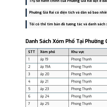
Trụ sở hành chính của Phường Giá Rai đặt ở đâ
Phong Thạnh A.
Trụ sở hành chính mới của Phường Giá Rai đặt tại đa
Phường Giá Rai có diện tích và dân số bao nhi
Phường Giá Rai có Diện tích: 11.76 km², Dân số: 21,
Tôi có thể tìm bản đồ tương tác và danh sách
Bạn có thể xem bản đồ chi tiết, danh sách phường xã
dịch vụ và du lịch uy tín tại Việt Nam.
Danh Sách Xóm Phố Tại Phường G
STT
Xóm phố
Khu vực
1
ấp 19
Phong Thạnh
2
ấp 19A
Phong Thạnh
3
ấp 20
Phong Thạnh
4
ấp 21
Phong Thạnh
5
ấp 23
Phong Thạnh
6
ấp 24
Phong Thạnh
7
ấp 25
Phong Thạnh