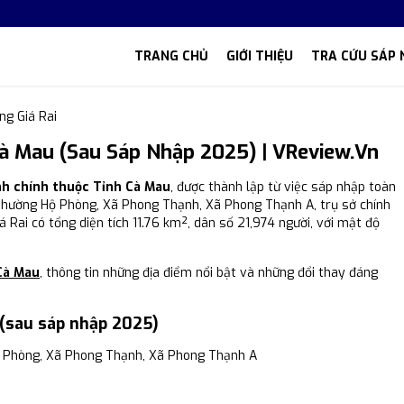
TRANG CHỦ
GIỚI THIỆU
TRA CỨU SÁP 
ng Giá Rai
Cà Mau (Sau Sáp Nhập 2025) | VReview.vn
ành chính thuộc Tỉnh Cà Mau
, được thành lập từ việc sáp nhập toàn
), Phường Hộ Phòng, Xã Phong Thạnh, Xã Phong Thạnh A, trụ sở chính
 Rai có tổng diện tích 11.76 km², dân số 21,974 người, với mật độ
Cà Mau
, thông tin những địa điểm nổi bật và những đổi thay đáng
 (sau sáp nhập 2025)
Hộ Phòng, Xã Phong Thạnh, Xã Phong Thạnh A