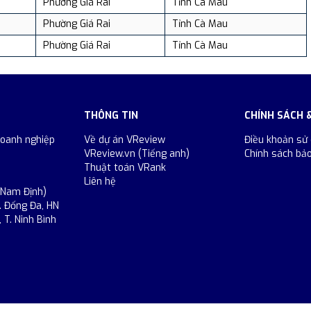
Phường Giá Rai
Tỉnh Cà Mau
Phường Giá Rai
Tỉnh Cà Mau
Phường Giá Rai
Tỉnh Cà Mau
THÔNG TIN
CHÍNH SÁCH 
doanh nghiệp
Về dự án VReview
Điều khoản sử
VReview.vn (Tiếng anh)
Chính sách bả
Thuật toán VRank
Liên hệ
 Nam Định)
. Đống Đa, HN
 T. Ninh Bình