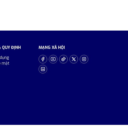
& QUY ĐỊNH
MẠNG XÃ HỘI
 dụng
o mật