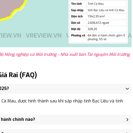
Bộ Nông nghiệp và Môi trường - Nhà xuất bản Tài nguyên Môi trường
iá Rai (FAQ)
2025?
Cà Mau, được hình thành sau khi sáp nhập tỉnh Bạc Liêu và tỉnh
ị hành chính nào?
Phường 1 (thị xã Giá Rai), Phường Hộ Phòng, Xã Phong Thạnh, Xã