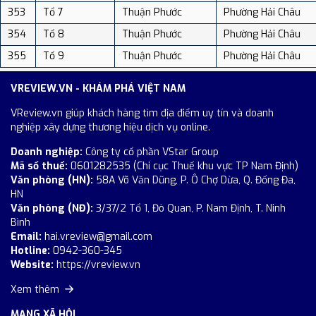
353
Tổ 7
Thuận Phước
Phường Hải Châu
354
Tổ 8
Thuận Phước
Phường Hải Châu
355
Tổ 9
Thuận Phước
Phường Hải Châu
VREVIEW.VN - KHÁM PHÁ VIỆT NAM
VReview.vn giúp khách hàng tìm địa điểm uy tín và doanh
nghiệp xây dựng thương hiệu dịch vụ online.
Doanh nghiệp:
Công ty cổ phần VStar Group
Mã số thuế:
0601282535 (Chi cục Thuế khu vực TP Nam Định)
Văn phòng (HN):
58A Võ Văn Dũng, P. Ô Chợ Dừa, Q. Đống Đa,
HN
Văn phòng (NĐ):
3/37/2 Tổ 1, Đò Quan, P. Nam Định, T. Ninh
Bình
Email:
hai.vreview@gmail.com
Hotline:
0942-360-345
Website:
https://vreview.vn
Xem thêm
MẠNG XÃ HỘI