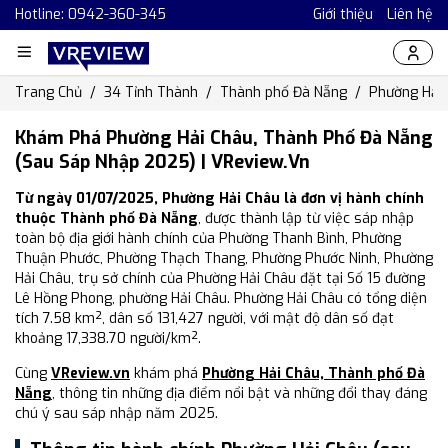
Hotline: 0942-360-345
Giới thiệu
Liên hệ
Trang Chủ
34 Tỉnh Thành
Thành phố Đà Nẵng
Phường Hải
Khám Phá Phường Hải Châu, Thành Phố Đà Nẵng
(Sau Sáp Nhập 2025) | VReview.vn
Từ ngày 01/07/2025, Phường Hải Châu là đơn vị hành chính
thuộc Thành phố Đà Nẵng
, được thành lập từ việc sáp nhập
toàn bộ địa giới hành chính của Phường Thanh Bình, Phường
Thuận Phước, Phường Thạch Thang, Phường Phước Ninh, Phường
Hải Châu, trụ sở chính của Phường Hải Châu đặt tại Số 15 đường
Lê Hồng Phong, phường Hải Châu. Phường Hải Châu có tổng diện
tích 7.58 km², dân số 131,427 người, với mật độ dân số đạt
khoảng 17,338.70 người/km².
Cùng
VReview.vn
khám phá
Phường Hải Châu, Thành phố Đà
Nẵng
, thông tin những địa điểm nổi bật và những đổi thay đáng
chú ý sau sáp nhập năm 2025.