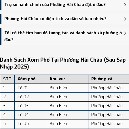
Phường Hải Châu được thành lập trên cơ sở sáp nhập Phường
Trụ sở hành chính của Phường Hải Châu đặt ở đâu?
Thanh Bình, Phường Thuận Phước, Phường Thạch Thang, Phường
Phước Ninh, Phường Hải Châu.
Trụ sở hành chính mới của Phường Hải Châu đặt tại Số 15 đường Lê
Phường Hải Châu có diện tích và dân số bao nhiêu?
Hồng Phong, phường Hải Châu - trung tâm khu vực thuận tiện giao
thông.
Phường Hải Châu có Diện tích: 7.58 km², Dân số: 131,427 người, Mật
Tôi có thể tìm bản đồ tương tác và danh sách xã phường ở
độ dân số: Khoảng 17,338.70 người/km²
đâu?
Bạn có thể xem bản đồ chi tiết, danh sách phường xã, và review
địa điểm tại: VReview.vn - Nền tảng review địa điểm, dịch vụ và du
Danh Sách Xóm Phố Tại Phường Hải Châu (sau Sáp
lịch uy tín tại Việt Nam.
Nhập 2025)
STT
Xóm phố
Khu vực
Phường xã
1
Tổ 01
Bình Hiên
Phường Hải Châu
2
Tổ 02
Bình Hiên
Phường Hải Châu
3
Tổ 03
Bình Hiên
Phường Hải Châu
4
Tổ 04
Bình Hiên
Phường Hải Châu
5
Tổ 05
Bình Hiên
Phường Hải Châu