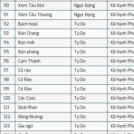
110
Xóm Tẩu Kéo
Ngọc Động
Xã Hạnh Ph
111
Xóm Tẩu Thoong
Ngọc Động
Xã Hạnh Ph
112
Bách hoặc
Tự Do
Xã Hạnh Ph
113
Bản Chang
Tự Do
Xã Hạnh Ph
114
Bản mới
Tự Do
Xã Hạnh Ph
115
Bản phảng
Tự Do
Xã Hạnh Ph
116
Cạm Thành
Tự Do
Xã Hạnh Ph
117
Cô rào
Tự Do
Xã Hạnh Ph
118
Cô Rào
Tự Do
Xã Hạnh Ph
119
Cô Rào
Tự Do
Xã Hạnh Ph
120
Cốc Coóc
Tự Do
Xã Hạnh Ph
121
Đoài Khôn
Tự Do
Xã Hạnh Ph
122
Đồng Muông
Tự Do
Xã Hạnh Ph
123
Gia ngữ
Tự Do
Xã Hạnh Ph