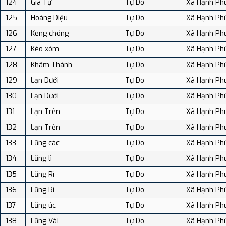
124
Gia Tự
Tự Do
Xã Hạnh Ph
125
Hoàng Diệu
Tự Do
Xã Hạnh Ph
126
Keng chóng
Tự Do
Xã Hạnh Ph
127
Kéo xóm
Tự Do
Xã Hạnh Ph
128
Khâm Thành
Tự Do
Xã Hạnh Ph
129
Lạn Dưới
Tự Do
Xã Hạnh Ph
130
Lạn Dưới
Tự Do
Xã Hạnh Ph
131
Lạn Trên
Tự Do
Xã Hạnh Ph
132
Lạn Trên
Tự Do
Xã Hạnh Ph
133
Lũng các
Tự Do
Xã Hạnh Ph
134
Lũng lì
Tự Do
Xã Hạnh Ph
135
Lũng Rì
Tự Do
Xã Hạnh Ph
136
Lũng Rì
Tự Do
Xã Hạnh Ph
137
Lũng úc
Tự Do
Xã Hạnh Ph
138
Lũng Vài
Tự Do
Xã Hạnh Ph