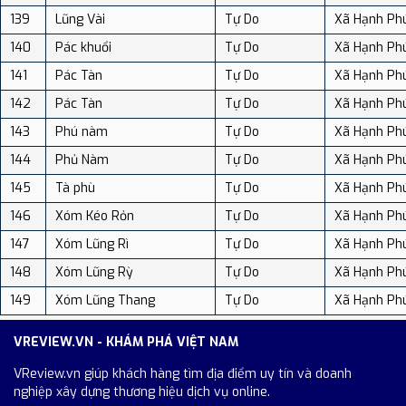
139
Lũng Vài
Tự Do
Xã Hạnh Ph
140
Pác khuổi
Tự Do
Xã Hạnh Ph
141
Pác Tàn
Tự Do
Xã Hạnh Ph
142
Pác Tàn
Tự Do
Xã Hạnh Ph
143
Phú nàm
Tự Do
Xã Hạnh Ph
144
Phủ Nàm
Tự Do
Xã Hạnh Ph
145
Tà phù
Tự Do
Xã Hạnh Ph
146
Xóm Kéo Rỏn
Tự Do
Xã Hạnh Ph
147
Xóm Lũng Rì
Tự Do
Xã Hạnh Ph
148
Xóm Lũng Rỳ
Tự Do
Xã Hạnh Ph
149
Xóm Lũng Thang
Tự Do
Xã Hạnh Ph
VREVIEW.VN - KHÁM PHÁ VIỆT NAM
VReview.vn giúp khách hàng tìm địa điểm uy tín và doanh
nghiệp xây dựng thương hiệu dịch vụ online.