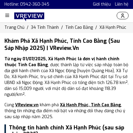
Hotline: 0942-360-345
Giới thiệu
Liên hệ
Trang Chủ
34 Tỉnh Thành
Tỉnh Cao Bằng
Xã Hạnh Phúc
Khám Phá Xã Hạnh Phúc, Tỉnh Cao Bằng (Sau
Sáp Nhập 2025) | VReview.vn
Từ ngày 01/07/2025, Xã Hạnh Phúc là đơn vị hành chính
thuộc Tỉnh Cao Bằng
, được thành lập từ việc sáp nhập toàn bộ
địa giới hành chính của Xã Ngọc Động (huyện Quảng Hòa), Xã Tự
Do, Xã Hạnh Phúc, trụ sở chính của Xã Hạnh Phúc đặt tại Trụ sở
UBND xã Ngọc Động. Xã Hạnh Phúc có tổng diện tích 126.78 km²,
dân số 15,009 người, với mật độ dân số đạt khoảng 118.39
người/km².
Cùng
VReview.vn
khám phá
Xã Hạnh Phúc, Tỉnh Cao Bằng
,
thông tin những địa điểm nổi bật và những đổi thay đáng chú ý
sau sáp nhập năm 2025.
Thông tin hành chính Xã Hạnh Phúc (sau sáp