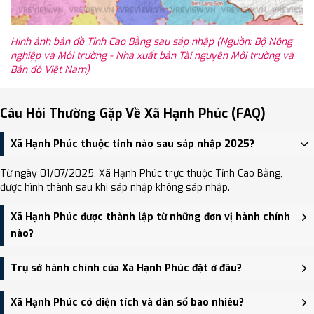
Hình ảnh bản đồ Tỉnh Cao Bằng sau sáp nhập (Nguồn: Bộ Nông
nghiệp và Môi trường - Nhà xuất bản Tài nguyên Môi trường và
Bản đồ Việt Nam)
Câu Hỏi Thường Gặp Về Xã Hạnh Phúc (FAQ)
Xã Hạnh Phúc thuộc tỉnh nào sau sáp nhập 2025?
Từ ngày 01/07/2025, Xã Hạnh Phúc trực thuộc Tỉnh Cao Bằng,
được hình thành sau khi sáp nhập không sáp nhập.
Xã Hạnh Phúc được thành lập từ những đơn vị hành chính
nào?
Xã Hạnh Phúc được thành lập trên cơ sở sáp nhập Xã Ngọc Động
Trụ sở hành chính của Xã Hạnh Phúc đặt ở đâu?
(huyện Quảng Hòa), Xã Tự Do, Xã Hạnh Phúc.
Trụ sở hành chính mới của Xã Hạnh Phúc đặt tại Trụ sở UBND xã
Xã Hạnh Phúc có diện tích và dân số bao nhiêu?
Ngọc Động - trung tâm khu vực thuận tiện giao thông.