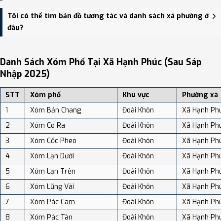
Xã Hạnh Phúc có Diện tích: 126.78 km², Dân số: 15,009 người, Mật
Tôi có thể tìm bản đồ tương tác và danh sách xã phường ở
độ dân số: Khoảng 118.39 người/km²
đâu?
Bạn có thể xem bản đồ chi tiết, danh sách phường xã, và review
địa điểm tại: VReview.vn - Nền tảng review địa điểm, dịch vụ và du
Danh Sách Xóm Phố Tại Xã Hạnh Phúc (sau Sáp
lịch uy tín tại Việt Nam.
Nhập 2025)
STT
Xóm phố
Khu vực
Phường xã
1
Xóm Bản Chang
Đoài Khôn
Xã Hạnh Ph
2
Xóm Co Ra
Đoài Khôn
Xã Hạnh Ph
3
Xóm Cốc Pheo
Đoài Khôn
Xã Hạnh Ph
4
Xóm Lạn Dưới
Đoài Khôn
Xã Hạnh Ph
5
Xóm Lạn Trên
Đoài Khôn
Xã Hạnh Ph
6
Xóm Lũng Vài
Đoài Khôn
Xã Hạnh Ph
7
Xóm Pác Cam
Đoài Khôn
Xã Hạnh Ph
8
Xóm Pác Tàn
Đoài Khôn
Xã Hạnh Ph