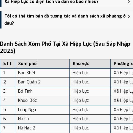
Xã Hiệp Lực có diện tích và dân số bao nhiêu?
HĐND, UBND xã Hiệp Lực - trung tâm khu vực thuận tiện giao
thông.
Xã Hiệp Lực có Diện tích: 105.02 km², Dân số: 7,317 người, Mật độ
Tôi có thể tìm bản đồ tương tác và danh sách xã phường ở
dân số: Khoảng 69.67 người/km²
đâu?
Bạn có thể xem bản đồ chi tiết, danh sách phường xã, và review
địa điểm tại: VReview.vn - Nền tảng review địa điểm, dịch vụ và du
Danh Sách Xóm Phố Tại Xã Hiệp Lực (sau Sáp Nhập
lịch uy tín tại Việt Nam.
2025)
STT
Xóm phố
Khu vực
Phường x
1
Bản Khét
Hiệp Lực
Xã Hiệp L
2
Bản Quản 2
Hiệp Lực
Xã Hiệp L
3
Bó Tình
Hiệp Lực
Xã Hiệp L
4
Khuổi Bốc
Hiệp Lực
Xã Hiệp L
5
Lũng Ngù
Hiệp Lực
Xã Hiệp L
6
Nà Cà
Hiệp Lực
Xã Hiệp L
7
Nà Nạc 2
Hiệp Lực
Xã Hiệp L