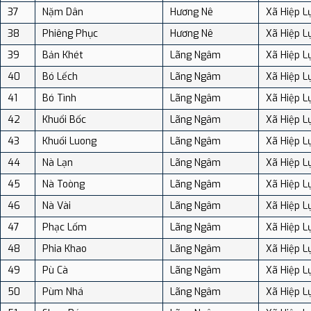
37
Nặm Dân
Hương Nê
Xã Hiệp L
38
Phiêng Phục
Hương Nê
Xã Hiệp L
39
Bản Khét
Lãng Ngâm
Xã Hiệp L
40
Bó Lếch
Lãng Ngâm
Xã Hiệp L
41
Bó Tình
Lãng Ngâm
Xã Hiệp L
42
Khuổi Bốc
Lãng Ngâm
Xã Hiệp L
43
Khuổi Luong
Lãng Ngâm
Xã Hiệp L
44
Nà Lạn
Lãng Ngâm
Xã Hiệp L
45
Nà Toòng
Lãng Ngâm
Xã Hiệp L
46
Nà Vài
Lãng Ngâm
Xã Hiệp L
47
Phạc Lốm
Lãng Ngâm
Xã Hiệp L
48
Phia Khao
Lãng Ngâm
Xã Hiệp L
49
Pù Cà
Lãng Ngâm
Xã Hiệp L
50
Pùm Nhá
Lãng Ngâm
Xã Hiệp L