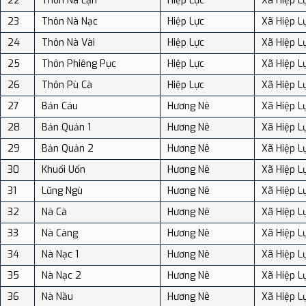
22
Thôn Nà Lạn
Hiệp Lực
Xã Hiệp L
23
Thôn Nà Nạc
Hiệp Lực
Xã Hiệp L
24
Thôn Nà Vài
Hiệp Lực
Xã Hiệp L
25
Thôn Phiêng Pục
Hiệp Lực
Xã Hiệp L
26
Thôn Pù Cà
Hiệp Lực
Xã Hiệp L
27
Bản Cáu
Hương Nê
Xã Hiệp L
28
Bản Quản 1
Hương Nê
Xã Hiệp L
29
Bản Quản 2
Hương Nê
Xã Hiệp L
30
Khuổi Uổn
Hương Nê
Xã Hiệp L
31
Lũng Ngù
Hương Nê
Xã Hiệp L
32
Nà Cà
Hương Nê
Xã Hiệp L
33
Nà Càng
Hương Nê
Xã Hiệp L
34
Nà Nạc 1
Hương Nê
Xã Hiệp L
35
Nà Nạc 2
Hương Nê
Xã Hiệp L
36
Nà Nầu
Hương Nê
Xã Hiệp L