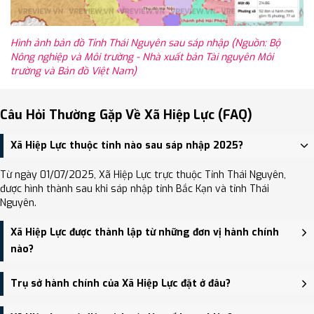
Hình ảnh bản đồ Tỉnh Thái Nguyên sau sáp nhập (Nguồn: Bộ
Nông nghiệp và Môi trường - Nhà xuất bản Tài nguyên Môi
trường và Bản đồ Việt Nam)
Câu Hỏi Thường Gặp Về Xã Hiệp Lực (FAQ)
Xã Hiệp Lực thuộc tỉnh nào sau sáp nhập 2025?
Từ ngày 01/07/2025, Xã Hiệp Lực trực thuộc Tỉnh Thái Nguyên,
được hình thành sau khi sáp nhập tỉnh Bắc Kạn và tỉnh Thái
Nguyên.
Xã Hiệp Lực được thành lập từ những đơn vị hành chính
nào?
Xã Hiệp Lực được thành lập trên cơ sở sáp nhập Xã Thuần Mang,
Trụ sở hành chính của Xã Hiệp Lực đặt ở đâu?
Xã Hiệp Lực.
Trụ sở hành chính mới của Xã Hiệp Lực đặt tại Trụ sở Đảng ủy,