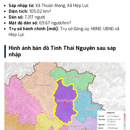
Sáp nhập từ:
Xã Thuần Mang, Xã Hiệp Lực
Diện tích:
105.02 km²
Dân số:
7,317 người
Mật độ dân số:
69.67 người/km²
Trụ sở hành chính (mới):
Trụ sở Đảng ủy, HĐND, UBND xã
Hiệp Lực
Hình ảnh bản đồ Tỉnh Thái Nguyên sau sáp
nhập