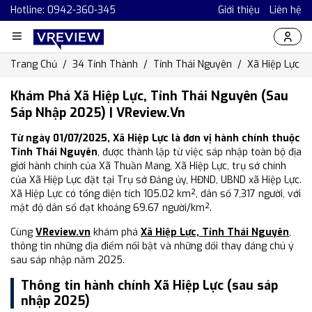
Hotline: 0942-360-345
Giới thiệu
Liên hệ
Trang Chủ
34 Tỉnh Thành
Tỉnh Thái Nguyên
Xã Hiệp Lực
Khám Phá Xã Hiệp Lực, Tỉnh Thái Nguyên (Sau
Sáp Nhập 2025) | VReview.vn
Từ ngày 01/07/2025, Xã Hiệp Lực là đơn vị hành chính thuộc
Tỉnh Thái Nguyên
, được thành lập từ việc sáp nhập toàn bộ địa
giới hành chính của Xã Thuần Mang, Xã Hiệp Lực, trụ sở chính
của Xã Hiệp Lực đặt tại Trụ sở Đảng ủy, HĐND, UBND xã Hiệp Lực.
Xã Hiệp Lực có tổng diện tích 105.02 km², dân số 7,317 người, với
mật độ dân số đạt khoảng 69.67 người/km².
Cùng
VReview.vn
khám phá
Xã Hiệp Lực, Tỉnh Thái Nguyên
,
thông tin những địa điểm nổi bật và những đổi thay đáng chú ý
sau sáp nhập năm 2025.
Thông tin hành chính Xã Hiệp Lực (sau sáp
nhập 2025)