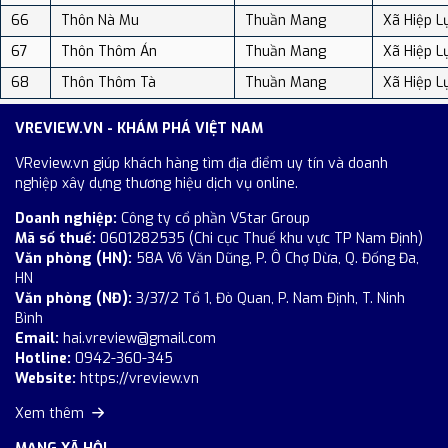
66
Thôn Nà Mu
Thuần Mang
Xã Hiệp L
67
Thôn Thôm Án
Thuần Mang
Xã Hiệp L
68
Thôn Thôm Tà
Thuần Mang
Xã Hiệp L
VREVIEW.VN - KHÁM PHÁ VIỆT NAM
VReview.vn giúp khách hàng tìm địa điểm uy tín và doanh
nghiệp xây dựng thương hiệu dịch vụ online.
Doanh nghiệp:
Công ty cổ phần VStar Group
Mã số thuế:
0601282535 (Chi cục Thuế khu vực TP Nam Định)
Văn phòng (HN):
58A Võ Văn Dũng, P. Ô Chợ Dừa, Q. Đống Đa,
HN
Văn phòng (NĐ):
3/37/2 Tổ 1, Đò Quan, P. Nam Định, T. Ninh
Bình
Email:
hai.vreview@gmail.com
Hotline:
0942-360-345
Website:
https://vreview.vn
Xem thêm