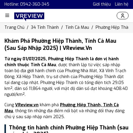
Hotline: 0942-360-345
Giới thiệu
Liên hệ
Trang Chủ
34 Tỉnh Thành
Tỉnh Cà Mau
Phường Hiệp Thành
Khám Phá Phường Hiệp Thành, Tỉnh Cà Mau
(Sau Sáp Nhập 2025) | VReview.vn
Từ ngày 01/07/2025, Phường Hiệp Thành là đơn vị hành
chính thuộc Tỉnh Cà Mau
, được thành lập từ việc sáp nhập
toàn bộ địa giới hành chính của Phường Nhà Mát, Xã Vĩnh Trạch
Đông, Xã Hiệp Thành, trụ sở chính của Phường Hiệp Thành đặt
tại đang cập nhật. Phường Hiệp Thành có tổng diện tích 29.05
km², dân số 11,864 người, với mật độ dân số đạt khoảng 408.40
người/km².
Cùng
VReview.vn
khám phá
Phường Hiệp Thành, Tỉnh Cà
Mau
, thông tin những địa điểm nổi bật và những đổi thay đáng
chú ý sau sáp nhập năm 2025.
Thông tin hành chính Phường Hiệp Thành (sau