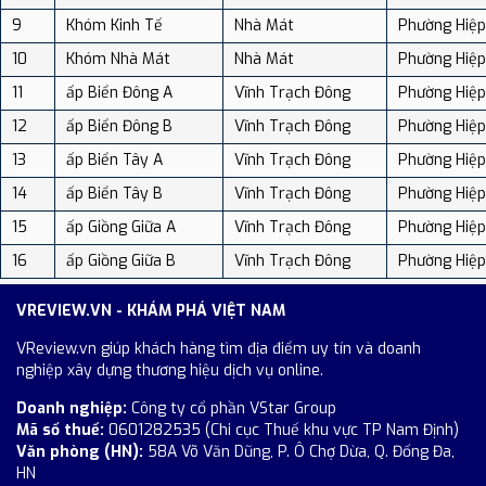
9
Khóm Kinh Tế
Nhà Mát
Phường Hiệ
10
Khóm Nhà Mát
Nhà Mát
Phường Hiệ
11
ấp Biển Đông A
Vĩnh Trạch Đông
Phường Hiệ
12
ấp Biển Đông B
Vĩnh Trạch Đông
Phường Hiệ
13
ấp Biển Tây A
Vĩnh Trạch Đông
Phường Hiệ
14
ấp Biển Tây B
Vĩnh Trạch Đông
Phường Hiệ
15
ấp Giồng Giữa A
Vĩnh Trạch Đông
Phường Hiệ
16
ấp Giồng Giữa B
Vĩnh Trạch Đông
Phường Hiệ
VREVIEW.VN - KHÁM PHÁ VIỆT NAM
VReview.vn giúp khách hàng tìm địa điểm uy tín và doanh
nghiệp xây dựng thương hiệu dịch vụ online.
Doanh nghiệp:
Công ty cổ phần VStar Group
Mã số thuế:
0601282535 (Chi cục Thuế khu vực TP Nam Định)
Văn phòng (HN):
58A Võ Văn Dũng, P. Ô Chợ Dừa, Q. Đống Đa,
HN