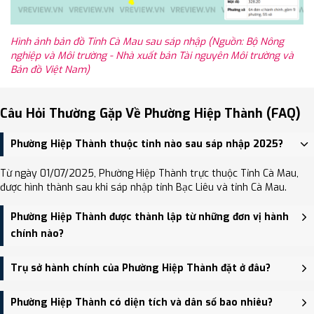
Hình ảnh bản đồ Tỉnh Cà Mau sau sáp nhập (Nguồn: Bộ Nông
nghiệp và Môi trường - Nhà xuất bản Tài nguyên Môi trường và
Bản đồ Việt Nam)
Câu Hỏi Thường Gặp Về Phường Hiệp Thành (FAQ)
Phường Hiệp Thành thuộc tỉnh nào sau sáp nhập 2025?
Từ ngày 01/07/2025, Phường Hiệp Thành trực thuộc Tỉnh Cà Mau,
được hình thành sau khi sáp nhập tỉnh Bạc Liêu và tỉnh Cà Mau.
Phường Hiệp Thành được thành lập từ những đơn vị hành
chính nào?
Phường Hiệp Thành được thành lập trên cơ sở sáp nhập Phường
Trụ sở hành chính của Phường Hiệp Thành đặt ở đâu?
Nhà Mát, Xã Vĩnh Trạch Đông, Xã Hiệp Thành.
Trụ sở hành chính mới của Phường Hiệp Thành đặt tại đang cập
Phường Hiệp Thành có diện tích và dân số bao nhiêu?
nhật - trung tâm khu vực thuận tiện giao thông.