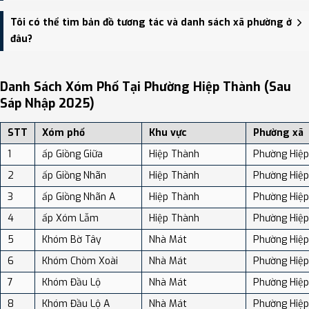
Phường Hiệp Thành có Diện tích: 29.05 km², Dân số: 11,864 người,
Tôi có thể tìm bản đồ tương tác và danh sách xã phường ở
Mật độ dân số: Khoảng 408.40 người/km²
đâu?
Bạn có thể xem bản đồ chi tiết, danh sách phường xã, và review
địa điểm tại: VReview.vn - Nền tảng review địa điểm, dịch vụ và du
Danh Sách Xóm Phố Tại Phường Hiệp Thành (sau
lịch uy tín tại Việt Nam.
Sáp Nhập 2025)
STT
Xóm phố
Khu vực
Phường xã
1
ấp Giồng Giữa
Hiệp Thành
Phường Hiệ
2
ấp Giồng Nhãn
Hiệp Thành
Phường Hiệ
3
ấp Giồng Nhãn A
Hiệp Thành
Phường Hiệ
4
ấp Xóm Lẫm
Hiệp Thành
Phường Hiệ
5
Khóm Bờ Tây
Nhà Mát
Phường Hiệ
6
Khóm Chòm Xoài
Nhà Mát
Phường Hiệ
7
Khóm Đầu Lộ
Nhà Mát
Phường Hiệ
8
Khóm Đầu Lộ A
Nhà Mát
Phường Hiệ