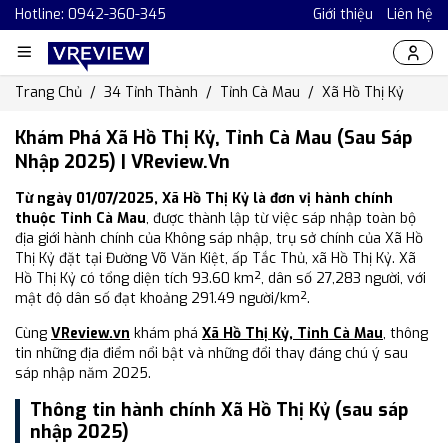
Hotline: 0942-360-345
Giới thiệu
Liên hệ
Trang Chủ
34 Tỉnh Thành
Tỉnh Cà Mau
Xã Hồ Thị Kỷ
Khám Phá Xã Hồ Thị Kỷ, Tỉnh Cà Mau (Sau Sáp
Nhập 2025) | VReview.vn
Từ ngày 01/07/2025, Xã Hồ Thị Kỷ là đơn vị hành chính
thuộc Tỉnh Cà Mau
, được thành lập từ việc sáp nhập toàn bộ
địa giới hành chính của Không sáp nhập, trụ sở chính của Xã Hồ
Thị Kỷ đặt tại Đường Võ Văn Kiệt, ấp Tắc Thủ, xã Hồ Thị Kỷ. Xã
Hồ Thị Kỷ có tổng diện tích 93.60 km², dân số 27,283 người, với
mật độ dân số đạt khoảng 291.49 người/km².
Cùng
VReview.vn
khám phá
Xã Hồ Thị Kỷ, Tỉnh Cà Mau
, thông
tin những địa điểm nổi bật và những đổi thay đáng chú ý sau
sáp nhập năm 2025.
Thông tin hành chính Xã Hồ Thị Kỷ (sau sáp
nhập 2025)