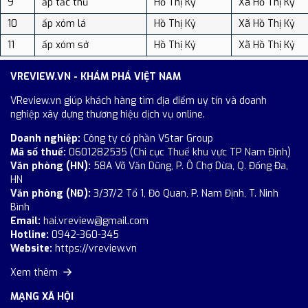
9
ấp tắc thủ
Hồ Thị Kỷ
Xã Hồ Thị Kỷ
10
ấp xóm lá
Hồ Thị Kỷ
Xã Hồ Thị Kỷ
11
ấp xóm sở
Hồ Thị Kỷ
Xã Hồ Thị Kỷ
VREVIEW.VN - KHÁM PHÁ VIỆT NAM
VReview.vn giúp khách hàng tìm địa điểm uy tín và doanh
nghiệp xây dựng thương hiệu dịch vụ online.
Doanh nghiệp:
Công ty cổ phần VStar Group
Mã số thuế:
0601282535 (Chi cục Thuế khu vực TP Nam Định)
Văn phòng (HN):
58A Võ Văn Dũng, P. Ô Chợ Dừa, Q. Đống Đa,
HN
Văn phòng (NĐ):
3/37/2 Tổ 1, Đò Quan, P. Nam Định, T. Ninh
Bình
Email:
hai.vreview@gmail.com
Hotline:
0942-360-345
Website:
https://vreview.vn
Xem thêm
MẠNG XÃ HỘI