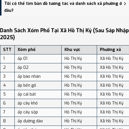
Xã Hồ Thị Kỷ có Diện tích: 93.60 km², Dân số: 27,283 người, Mật độ
Tôi có thể tìm bản đồ tương tác và danh sách xã phường ở
dân số: Khoảng 291.49 người/km²
đâu?
Bạn có thể xem bản đồ chi tiết, danh sách phường xã, và review
địa điểm tại: VReview.vn - Nền tảng review địa điểm, dịch vụ và du
Danh Sách Xóm Phố Tại Xã Hồ Thị Kỷ (sau Sáp Nhập
lịch uy tín tại Việt Nam.
2025)
STT
Xóm phố
Khu vực
Phường xã
1
ấp 01
Hồ Thị Kỷ
Xã Hồ Thị Kỷ
2
ấp 02
Hồ Thị Kỷ
Xã Hồ Thị Kỷ
3
ấp bào nhàn
Hồ Thị Kỷ
Xã Hồ Thị Kỷ
4
ấp bến gổ
Hồ Thị Kỷ
Xã Hồ Thị Kỷ
5
ấp cái bát
Hồ Thị Kỷ
Xã Hồ Thị Kỷ
6
ấp cây khô
Hồ Thị Kỷ
Xã Hồ Thị Kỷ
7
ấp cây sộp
Hồ Thị Kỷ
Xã Hồ Thị Kỷ
8
ấp đường đào
Hồ Thị Kỷ
Xã Hồ Thị Kỷ