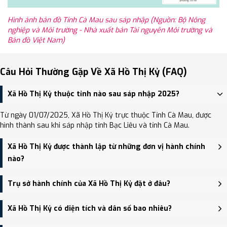
Hình ảnh bản đồ Tỉnh Cà Mau sau sáp nhập (Nguồn: Bộ Nông
nghiệp và Môi trường - Nhà xuất bản Tài nguyên Môi trường và
Bản đồ Việt Nam)
Câu Hỏi Thường Gặp Về Xã Hồ Thị Kỷ (FAQ)
Xã Hồ Thị Kỷ thuộc tỉnh nào sau sáp nhập 2025?
Từ ngày 01/07/2025, Xã Hồ Thị Kỷ trực thuộc Tỉnh Cà Mau, được
hình thành sau khi sáp nhập tỉnh Bạc Liêu và tỉnh Cà Mau.
Xã Hồ Thị Kỷ được thành lập từ những đơn vị hành chính
nào?
Xã Hồ Thị Kỷ được thành lập trên cơ sở sáp nhập Không sáp nhập.
Trụ sở hành chính của Xã Hồ Thị Kỷ đặt ở đâu?
Trụ sở hành chính mới của Xã Hồ Thị Kỷ đặt tại Đường Võ Văn Kiệt,
Xã Hồ Thị Kỷ có diện tích và dân số bao nhiêu?
ấp Tắc Thủ, xã Hồ Thị Kỷ - trung tâm khu vực thuận tiện giao
thông.