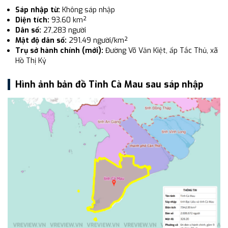
Sáp nhập từ:
Không sáp nhập
Diện tích:
93.60 km²
Dân số:
27,283 người
Mật độ dân số:
291.49 người/km²
Trụ sở hành chính (mới):
Đường Võ Văn Kiệt, ấp Tắc Thủ, xã
Hồ Thị Kỷ
Hình ảnh bản đồ Tỉnh Cà Mau sau sáp nhập