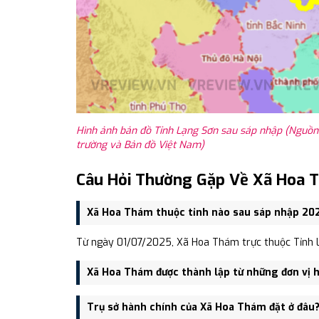
Hình ảnh bản đồ Tỉnh Lạng Sơn sau sáp nhập (Nguồn:
trường và Bản đồ Việt Nam)
Câu Hỏi Thường Gặp Về Xã Hoa 
Xã Hoa Thám thuộc tỉnh nào sau sáp nhập 20
Từ ngày 01/07/2025, Xã Hoa Thám trực thuộc Tỉnh L
Xã Hoa Thám được thành lập từ những đơn vị 
Xã Hoa Thám được thành lập trên cơ sở sáp nhập X
Trụ sở hành chính của Xã Hoa Thám đặt ở đâu