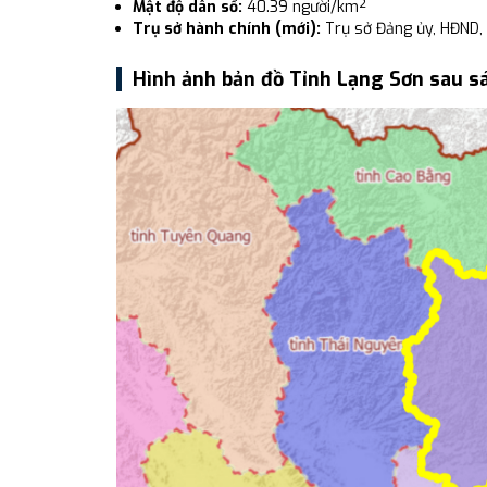
Mật độ dân số:
40.39 người/km²
Trụ sở hành chính (mới):
Trụ sở Đảng ủy, HĐND
Hình ảnh bản đồ Tỉnh Lạng Sơn sau s