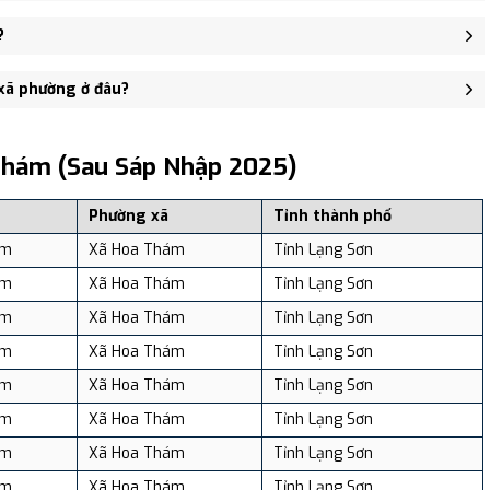
ụ sở Đảng ủy, HĐND, UBND xã Hoa Thám - trung tâm khu vực thuận
?
 người, Mật độ dân số: Khoảng 40.39 người/km²
 xã phường ở đâu?
, và review địa điểm tại: VReview.vn - Nền tảng review địa điểm,
Thám (sau Sáp Nhập 2025)
Phường xã
Tỉnh thành phố
ám
Xã Hoa Thám
Tỉnh Lạng Sơn
ám
Xã Hoa Thám
Tỉnh Lạng Sơn
ám
Xã Hoa Thám
Tỉnh Lạng Sơn
ám
Xã Hoa Thám
Tỉnh Lạng Sơn
ám
Xã Hoa Thám
Tỉnh Lạng Sơn
ám
Xã Hoa Thám
Tỉnh Lạng Sơn
ám
Xã Hoa Thám
Tỉnh Lạng Sơn
ám
Xã Hoa Thám
Tỉnh Lạng Sơn