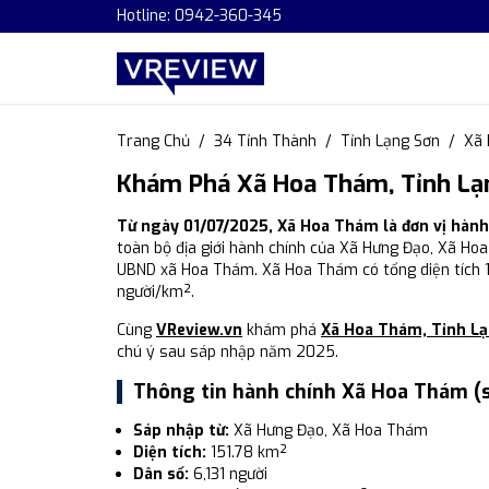
Hotline: 0942-360-345
Trang Chủ
34 Tỉnh Thành
Tỉnh Lạng Sơn
Xã
Khám Phá Xã Hoa Thám, Tỉnh Lạn
Từ ngày 01/07/2025, Xã Hoa Thám là đơn vị hàn
toàn bộ địa giới hành chính của Xã Hưng Đạo, Xã Ho
UBND xã Hoa Thám. Xã Hoa Thám có tổng diện tích 15
người/km².
Cùng
VReview.vn
khám phá
Xã Hoa Thám, Tỉnh L
chú ý sau sáp nhập năm 2025.
Thông tin hành chính Xã Hoa Thám (
Sáp nhập từ:
Xã Hưng Đạo, Xã Hoa Thám
Diện tích:
151.78 km²
Dân số:
6,131 người