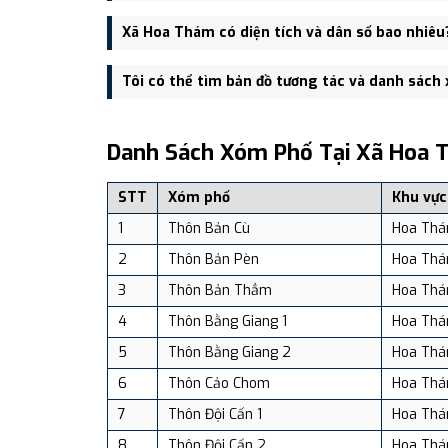
Trụ sở hành chính mới của Xã Hoa Thám đặt tại Tr
Xã Hoa Thám có diện tích và dân số bao nhiêu
tiện giao thông.
Xã Hoa Thám có Diện tích: 151.78 km², Dân số: 6,131
Tôi có thể tìm bản đồ tương tác và danh sách
Bạn có thể xem bản đồ chi tiết, danh sách phường xã
dịch vụ và du lịch uy tín tại Việt Nam.
Danh Sách Xóm Phố Tại Xã Hoa 
STT
Xóm phố
Khu vực
1
Thôn Bản Cù
Hoa Th
2
Thôn Bản Pèn
Hoa Th
3
Thôn Bản Thẳm
Hoa Th
4
Thôn Bằng Giang 1
Hoa Th
5
Thôn Bằng Giang 2
Hoa Th
6
Thôn Cảo Chom
Hoa Th
7
Thôn Đội Cấn 1
Hoa Th
8
Thôn Đội Cấn 2
Hoa Th