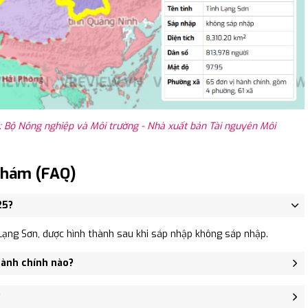
 Bộ Nông nghiệp và Môi trường - Nhà xuất bản Tài nguyên Môi
Thám (FAQ)
25?
ạng Sơn, được hình thành sau khi sáp nhập không sáp nhập.
hành chính nào?
ã Hưng Đạo, Xã Hoa Thám.
?