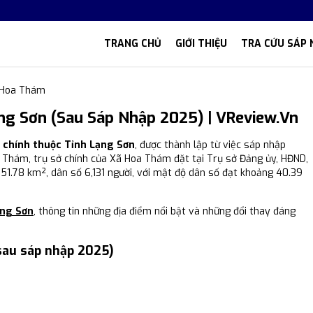
TRANG CHỦ
GIỚI THIỆU
TRA CỨU SÁP 
 Hoa Thám
g Sơn (Sau Sáp Nhập 2025) | VReview.vn
h chính thuộc Tỉnh Lạng Sơn
, được thành lập từ việc sáp nhập
a Thám, trụ sở chính của Xã Hoa Thám đặt tại Trụ sở Đảng ủy, HĐND,
1.78 km², dân số 6,131 người, với mật độ dân số đạt khoảng 40.39
ạng Sơn
, thông tin những địa điểm nổi bật và những đổi thay đáng
sau sáp nhập 2025)