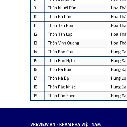
9
Thôn Khuổi Pàn
Hoa Th
10
Thôn Nà Pàn
Hoa Th
11
Thôn Tân Hoa
Hoa Th
12
Thôn Tân Lập
Hoa Th
13
Thôn Vĩnh Quang
Hoa Th
14
Thôn Bản Chu
Hưng Đạ
15
Thôn Bản Nghịu
Hưng Đạ
16
Thôn Nà Bưa
Hưng Đạ
17
Thôn Nà Dạ
Hưng Đạ
18
Thôn Pắc Khiếc
Hưng Đạ
19
Thôn Pàn Sheo
Hưng Đạ
VREVIEW.VN - KHÁM PHÁ VIỆT NAM