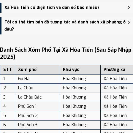
Trụ sở hành chính mới của Xã Hòa Tiến đặt tại Thôn Phú Sơn Tây
Xã Hòa Tiến có diện tích và dân số bao nhiêu?
(Quốc lộ 14B), xã Hòa Tiến - trung tâm khu vực thuận tiện giao
thông.
Xã Hòa Tiến có Diện tích: 65.90 km², Dân số: 38,823 người, Mật độ
Tôi có thể tìm bản đồ tương tác và danh sách xã phường ở
dân số: Khoảng 589.12 người/km²
đâu?
Bạn có thể xem bản đồ chi tiết, danh sách phường xã, và review
địa điểm tại: VReview.vn - Nền tảng review địa điểm, dịch vụ và du
Danh Sách Xóm Phố Tại Xã Hòa Tiến (sau Sáp Nhập
lịch uy tín tại Việt Nam.
2025)
STT
Xóm phố
Khu vực
Phường xã
1
Gò Hà
Hòa Khương
Xã Hòa Tiến
2
La Châu
Hòa Khương
Xã Hòa Tiến
3
La Châu Bắc
Hòa Khương
Xã Hòa Tiến
4
Phú Sơn 1
Hòa Khương
Xã Hòa Tiến
5
Phú Sơn 2
Hòa Khương
Xã Hòa Tiến
6
Phú Sơn 3
Hòa Khương
Xã Hòa Tiến