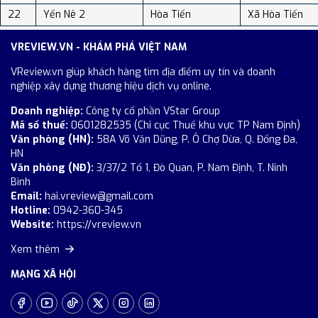
22
Yến Nê 2
Hòa Tiến
Xã Hòa Tiến
VREVIEW.VN - KHÁM PHÁ VIỆT NAM
VReview.vn giúp khách hàng tìm địa điểm uy tín và doanh
nghiệp xây dựng thương hiệu dịch vụ online.
Doanh nghiệp:
Công ty cổ phần VStar Group
Mã số thuế:
0601282535 (Chi cục Thuế khu vực TP Nam Định)
Văn phòng (HN):
58A Võ Văn Dũng, P. Ô Chợ Dừa, Q. Đống Đa,
HN
Văn phòng (NĐ):
3/37/2 Tổ 1, Đò Quan, P. Nam Định, T. Ninh
Bình
Email:
hai.vreview@gmail.com
Hotline:
0942-360-345
Website:
https://vreview.vn
Xem thêm
MẠNG XÃ HỘI