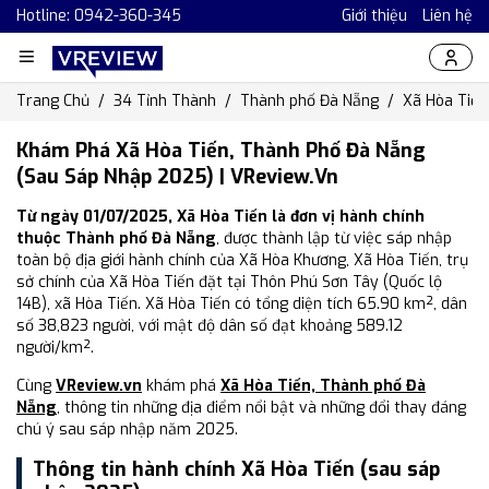
Hotline: 0942-360-345
Giới thiệu
Liên hệ
Trang Chủ
34 Tỉnh Thành
Thành phố Đà Nẵng
Xã Hòa Tiến
Khám Phá Xã Hòa Tiến, Thành Phố Đà Nẵng
(Sau Sáp Nhập 2025) | VReview.vn
Từ ngày 01/07/2025, Xã Hòa Tiến là đơn vị hành chính
thuộc Thành phố Đà Nẵng
, được thành lập từ việc sáp nhập
toàn bộ địa giới hành chính của Xã Hòa Khương, Xã Hòa Tiến, trụ
sở chính của Xã Hòa Tiến đặt tại Thôn Phú Sơn Tây (Quốc lộ
14B), xã Hòa Tiến. Xã Hòa Tiến có tổng diện tích 65.90 km², dân
số 38,823 người, với mật độ dân số đạt khoảng 589.12
người/km².
Cùng
VReview.vn
khám phá
Xã Hòa Tiến, Thành phố Đà
Nẵng
, thông tin những địa điểm nổi bật và những đổi thay đáng
chú ý sau sáp nhập năm 2025.
Thông tin hành chính Xã Hòa Tiến (sau sáp