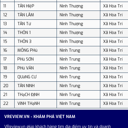
11
TÂN HIệP
Ninh Thượng
Xã Hòa Trí
12
TÂN LÂM
Ninh Thượng
Xã Hòa Trí
13
TÂN Tứ
Ninh Thượng
Xã Hòa Trí
14
THÔN 1
Ninh Thượng
Xã Hòa Trí
15
THÔN 3
Ninh Thượng
Xã Hòa Trí
16
MÔNG PHú
Ninh Trung
Xã Hòa Trí
17
PHú SƠN
Ninh Trung
Xã Hòa Trí
18
PHú VĂN
Ninh Trung
Xã Hòa Trí
19
QUảNG CƯ
Ninh Trung
Xã Hòa Trí
20
TÂN NINH
Ninh Trung
Xã Hòa Trí
21
THạCH ĐịNH
Ninh Trung
Xã Hòa Trí
22
VĩNH THạNH
Ninh Trung
Xã Hòa Trí
VREVIEW.VN - KHÁM PHÁ VIỆT NAM
VReview.vn giúp khách hàng tìm địa điểm uy tín và doanh