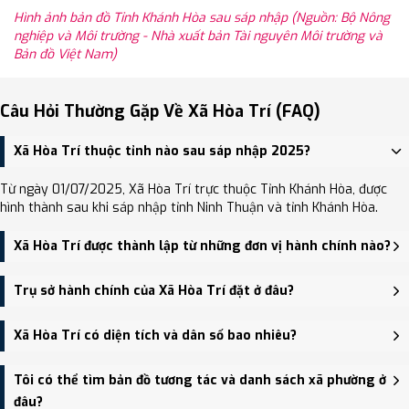
Hình ảnh bản đồ Tỉnh Khánh Hòa sau sáp nhập (Nguồn: Bộ Nông
nghiệp và Môi trường - Nhà xuất bản Tài nguyên Môi trường và
Bản đồ Việt Nam)
Câu Hỏi Thường Gặp Về Xã Hòa Trí (FAQ)
Xã Hòa Trí thuộc tỉnh nào sau sáp nhập 2025?
Từ ngày 01/07/2025, Xã Hòa Trí trực thuộc Tỉnh Khánh Hòa, được
hình thành sau khi sáp nhập tỉnh Ninh Thuận và tỉnh Khánh Hòa.
Xã Hòa Trí được thành lập từ những đơn vị hành chính nào?
Xã Hòa Trí được thành lập trên cơ sở sáp nhập Xã Ninh Thượng,
Trụ sở hành chính của Xã Hòa Trí đặt ở đâu?
Xã Ninh Trung, Xã Ninh Thân.
Trụ sở hành chính mới của Xã Hòa Trí đặt tại UBND xã Ninh Thân -
Xã Hòa Trí có diện tích và dân số bao nhiêu?
trung tâm khu vực thuận tiện giao thông.
Xã Hòa Trí có Diện tích: 109.40 km², Dân số: 26,638 người, Mật độ
Tôi có thể tìm bản đồ tương tác và danh sách xã phường ở
dân số: Khoảng 243.49 người/km²
đâu?