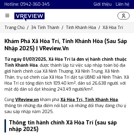
Hotline: 0942-360-345
Giới thiệu
Liên hệ
Trang Chủ
34 Tỉnh Thành
Tỉnh Khánh Hòa
Xã Hòa Trí
Khám Phá Xã Hòa Trí, Tỉnh Khánh Hòa (Sau Sáp
Nhập 2025) | VReview.vn
Từ ngày 01/07/2025, Xã Hòa Trí là đơn vị hành chính thuộc
Tỉnh Khánh Hòa
, được thành lập từ việc sáp nhập toàn bộ địa
giới hành chính của Xã Ninh Thượng, Xã Ninh Trung, Xã Ninh
Thân, trụ sở chính của Xã Hòa Trí đặt tại UBND xã Ninh Thân. Xã
Hòa Trí có tổng diện tích 109.40 km², dân số 26,638 người, với
mật độ dân số đạt khoảng 243.49 người/km².
Cùng
VReview.vn
khám phá
Xã Hòa Trí, Tỉnh Khánh Hòa
,
thông tin những địa điểm nổi bật và những đổi thay đáng chú ý
sau sáp nhập năm 2025.
Thông tin hành chính Xã Hòa Trí (sau sáp
nhập 2025)