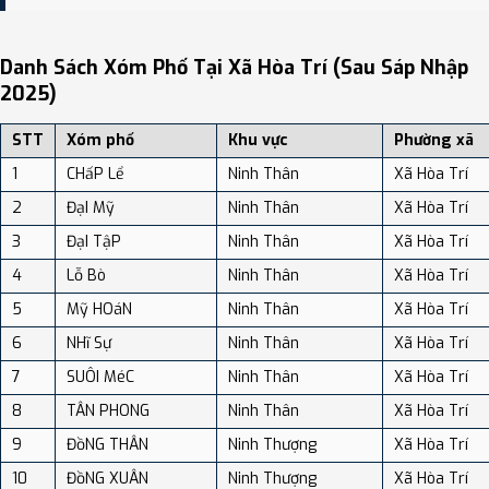
Bạn có thể xem bản đồ chi tiết, danh sách phường xã, và review
địa điểm tại: VReview.vn - Nền tảng review địa điểm, dịch vụ và du
Danh Sách Xóm Phố Tại Xã Hòa Trí (sau Sáp Nhập
lịch uy tín tại Việt Nam.
2025)
STT
Xóm phố
Khu vực
Phường xã
1
CHấP Lể
Ninh Thân
Xã Hòa Trí
2
ĐạI Mỹ
Ninh Thân
Xã Hòa Trí
3
ĐạI TậP
Ninh Thân
Xã Hòa Trí
4
Lỗ Bò
Ninh Thân
Xã Hòa Trí
5
Mỹ HOáN
Ninh Thân
Xã Hòa Trí
6
NHĩ Sự
Ninh Thân
Xã Hòa Trí
7
SUÔI MéC
Ninh Thân
Xã Hòa Trí
8
TÂN PHONG
Ninh Thân
Xã Hòa Trí
9
ĐồNG THÂN
Ninh Thượng
Xã Hòa Trí
10
ĐồNG XUÂN
Ninh Thượng
Xã Hòa Trí