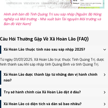
Hình ảnh bản đồ Tỉnh Quảng Trị sau sáp nhập (Nguồn: Bộ Nông
nghiệp và Môi trường - Nhà xuất bản Tài nguyên Môi trường và
Bản đồ Việt Nam)
Câu Hỏi Thường Gặp Về Xã Hoàn Lão (FAQ)
Xã Hoàn Lão thuộc tỉnh nào sau sáp nhập 2025?
Từ ngày 01/07/2025, Xã Hoàn Lão trực thuộc Tỉnh Quảng Trị, được
hình thành sau khi sáp nhập tỉnh Quảng Bình và tỉnh Quảng Trị.
Xã Hoàn Lão được thành lập từ những đơn vị hành chính
nào?
Xã Hoàn Lão được thành lập trên cơ sở sáp nhập Thị trấn Hoàn
Trụ sở hành chính của Xã Hoàn Lão đặt ở đâu?
Lão, Xã Trung Trạch, Xã Đại Trạch, Xã Tây Trạch, Xã Hòa Trạch.
Trụ sở hành chính mới của Xã Hoàn Lão đặt tại UBND huyện Bố
Xã Hoàn Lão có diện tích và dân số bao nhiêu?
Trạch (cũ) - trung tâm khu vực thuận tiện giao thông.