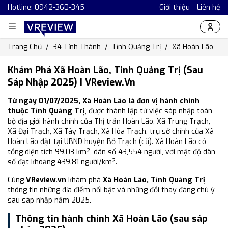
Hotline: 0942-360-345
Giới thiệu
Liên hệ
Trang Chủ
34 Tỉnh Thành
Tỉnh Quảng Trị
Xã Hoàn Lão
Khám Phá Xã Hoàn Lão, Tỉnh Quảng Trị (Sau
Sáp Nhập 2025) | VReview.vn
Từ ngày 01/07/2025, Xã Hoàn Lão là đơn vị hành chính
thuộc Tỉnh Quảng Trị
, được thành lập từ việc sáp nhập toàn
bộ địa giới hành chính của Thị trấn Hoàn Lão, Xã Trung Trạch,
Xã Đại Trạch, Xã Tây Trạch, Xã Hòa Trạch, trụ sở chính của Xã
Hoàn Lão đặt tại UBND huyện Bố Trạch (cũ). Xã Hoàn Lão có
tổng diện tích 99.03 km², dân số 43,554 người, với mật độ dân
số đạt khoảng 439.81 người/km².
Cùng
VReview.vn
khám phá
Xã Hoàn Lão, Tỉnh Quảng Trị
,
thông tin những địa điểm nổi bật và những đổi thay đáng chú ý
sau sáp nhập năm 2025.
Thông tin hành chính Xã Hoàn Lão (sau sáp