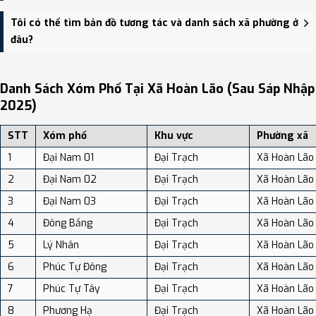
Xã Hoàn Lão có Diện tích: 99.03 km², Dân số: 43,554 người, Mật
Tôi có thể tìm bản đồ tương tác và danh sách xã phường ở
độ dân số: Khoảng 439.81 người/km²
đâu?
Bạn có thể xem bản đồ chi tiết, danh sách phường xã, và review
địa điểm tại: VReview.vn - Nền tảng review địa điểm, dịch vụ và du
Danh Sách Xóm Phố Tại Xã Hoàn Lão (sau Sáp Nhập
lịch uy tín tại Việt Nam.
2025)
STT
Xóm phố
Khu vực
Phường xã
1
Đại Nam 01
Đại Trạch
Xã Hoàn Lão
2
Đại Nam 02
Đại Trạch
Xã Hoàn Lão
3
Đại Nam 03
Đại Trạch
Xã Hoàn Lão
4
Đông Bắng
Đại Trạch
Xã Hoàn Lão
5
Lý Nhân
Đại Trạch
Xã Hoàn Lão
6
Phúc Tự Đông
Đại Trạch
Xã Hoàn Lão
7
Phúc Tự Tây
Đại Trạch
Xã Hoàn Lão
8
Phương Hạ
Đại Trạch
Xã Hoàn Lão