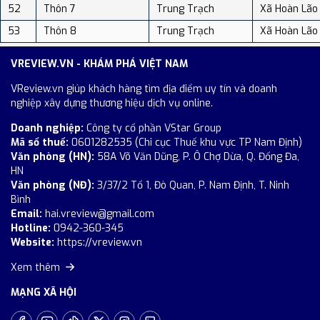
52
Thôn 7
Trung Trạch
Xã Hoàn Lão
53
Thôn 8
Trung Trạch
Xã Hoàn Lão
VREVIEW.VN - KHÁM PHÁ VIỆT NAM
VReview.vn giúp khách hàng tìm địa điểm uy tín và doanh
nghiệp xây dựng thương hiệu dịch vụ online.
Doanh nghiệp:
Công ty cổ phần VStar Group
Mã số thuế:
0601282535 (Chi cục Thuế khu vực TP Nam Định)
Văn phòng (HN):
58A Võ Văn Dũng, P. Ô Chợ Dừa, Q. Đống Đa,
HN
Văn phòng (NĐ):
3/37/2 Tổ 1, Đò Quan, P. Nam Định, T. Ninh
Bình
Email:
hai.vreview@gmail.com
Hotline:
0942-360-345
Website:
https://vreview.vn
Xem thêm
MẠNG XÃ HỘI