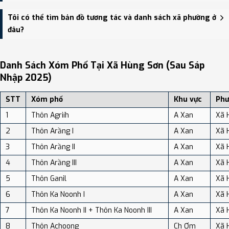
Xã Hùng Sơn có Diện tích: 287.95 km², Dân số: 7,958 người, Mật độ
Tôi có thể tìm bản đồ tương tác và danh sách xã phường ở
dân số: Khoảng 27.64 người/km²
đâu?
Bạn có thể xem bản đồ chi tiết, danh sách phường xã, và review
địa điểm tại: VReview.vn - Nền tảng review địa điểm, dịch vụ và du
Danh Sách Xóm Phố Tại Xã Hùng Sơn (sau Sáp
lịch uy tín tại Việt Nam.
Nhập 2025)
STT
Xóm phố
Khu vực
Phư
1
Thôn Agriíh
A Xan
Xã 
2
Thôn Arầng I
A Xan
Xã 
3
Thôn Arầng II
A Xan
Xã 
4
Thôn Arầng III
A Xan
Xã 
5
Thôn Ganil
A Xan
Xã 
6
Thôn Ka Noonh I
A Xan
Xã 
7
Thôn Ka Noonh II + Thôn Ka Noonh III
A Xan
Xã 
8
Thôn Achoong
Ch Ơm
Xã 