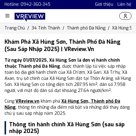
Hotline: 0942-360-345
Giới thiệu
Liên hệ
Trang Chủ
34 Tỉnh Thành
Thành phố Đà Nẵng
Xã Hùng Sơ
Khám Phá Xã Hùng Sơn, Thành Phố Đà Nẵng
(Sau Sáp Nhập 2025) | VReview.vn
Từ ngày 01/07/2025, Xã Hùng Sơn là đơn vị hành chính
thuộc Thành phố Đà Nẵng
, được thành lập từ việc sáp nhập
toàn bộ địa giới hành chính của Xã Ch’ơm, Xã Gari, Xã Tr’hy, Xã
Axan, trụ sở chính của Xã Hùng Sơn đặt tại Thôn Arâng, xã Hùng
Sơn. Xã Hùng Sơn có tổng diện tích 287.95 km², dân số 7,958
người, với mật độ dân số đạt khoảng 27.64 người/km².
Cùng
VReview.vn
khám phá
Xã Hùng Sơn, Thành phố Đà
Nẵng
, thông tin những địa điểm nổi bật và những đổi thay đáng
chú ý sau sáp nhập năm 2025.
Thông tin hành chính Xã Hùng Sơn (sau sáp
nhập 2025)