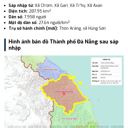
Sáp nhập từ:
Xã Ch’ơm, Xã Gari, Xã Tr’hy, Xã Axan
Diện tích:
287.95 km²
Dân số:
7,958 người
Mật độ dân số:
27.64 người/km²
Trụ sở hành chính (mới):
Thôn Arâng, xã Hùng Sơn
Hình ảnh bản đồ Thành phố Đà Nẵng sau sáp
nhập