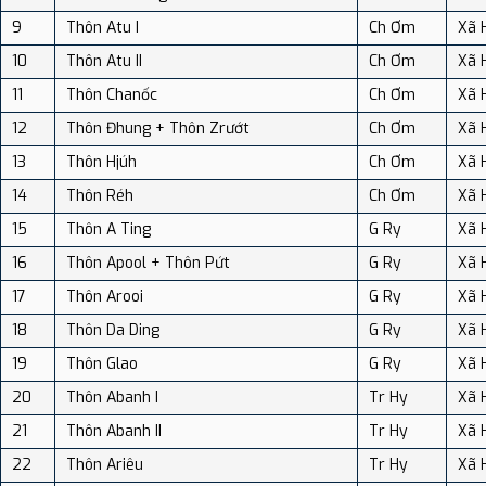
9
Thôn Atu I
Ch Ơm
Xã 
10
Thôn Atu II
Ch Ơm
Xã 
11
Thôn Chanốc
Ch Ơm
Xã 
12
Thôn Đhung + Thôn Zrướt
Ch Ơm
Xã 
13
Thôn Hjúh
Ch Ơm
Xã 
14
Thôn Réh
Ch Ơm
Xã 
15
Thôn A Ting
G Ry
Xã 
16
Thôn Apool + Thôn Pứt
G Ry
Xã 
17
Thôn Arooi
G Ry
Xã 
18
Thôn Da Ding
G Ry
Xã 
19
Thôn Glao
G Ry
Xã 
20
Thôn Abanh I
Tr Hy
Xã 
21
Thôn Abanh II
Tr Hy
Xã 
22
Thôn Ariêu
Tr Hy
Xã 