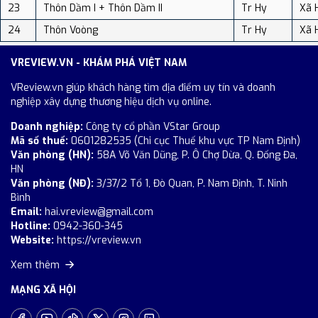
23
Thôn Dầm I + Thôn Dầm II
Tr Hy
Xã 
24
Thôn Voòng
Tr Hy
Xã 
VREVIEW.VN - KHÁM PHÁ VIỆT NAM
VReview.vn giúp khách hàng tìm địa điểm uy tín và doanh
nghiệp xây dựng thương hiệu dịch vụ online.
Doanh nghiệp:
Công ty cổ phần VStar Group
Mã số thuế:
0601282535 (Chi cục Thuế khu vực TP Nam Định)
Văn phòng (HN):
58A Võ Văn Dũng, P. Ô Chợ Dừa, Q. Đống Đa,
HN
Văn phòng (NĐ):
3/37/2 Tổ 1, Đò Quan, P. Nam Định, T. Ninh
Bình
Email:
hai.vreview@gmail.com
Hotline:
0942-360-345
Website:
https://vreview.vn
Xem thêm
MẠNG XÃ HỘI