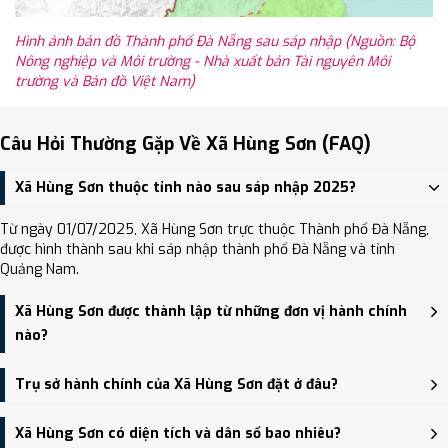
Hình ảnh bản đồ Thành phố Đà Nẵng sau sáp nhập (Nguồn: Bộ
Nông nghiệp và Môi trường - Nhà xuất bản Tài nguyên Môi
trường và Bản đồ Việt Nam)
Câu Hỏi Thường Gặp Về Xã Hùng Sơn (FAQ)
Xã Hùng Sơn thuộc tỉnh nào sau sáp nhập 2025?
Từ ngày 01/07/2025, Xã Hùng Sơn trực thuộc Thành phố Đà Nẵng,
được hình thành sau khi sáp nhập thành phố Đà Nẵng và tỉnh
Quảng Nam.
Xã Hùng Sơn được thành lập từ những đơn vị hành chính
nào?
Xã Hùng Sơn được thành lập trên cơ sở sáp nhập Xã Ch’ơm, Xã
Trụ sở hành chính của Xã Hùng Sơn đặt ở đâu?
Gari, Xã Tr’hy, Xã Axan.
Trụ sở hành chính mới của Xã Hùng Sơn đặt tại Thôn Arâng, xã
Xã Hùng Sơn có diện tích và dân số bao nhiêu?
Hùng Sơn - trung tâm khu vực thuận tiện giao thông.