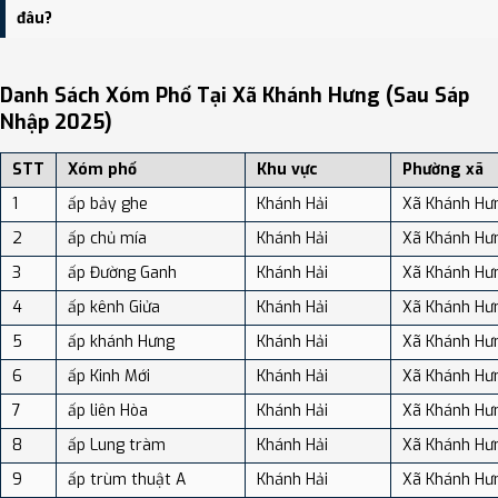
độ dân số: Khoảng 317.99 người/km²
đâu?
Bạn có thể xem bản đồ chi tiết, danh sách phường xã, và review
địa điểm tại: VReview.vn - Nền tảng review địa điểm, dịch vụ và du
Danh Sách Xóm Phố Tại Xã Khánh Hưng (sau Sáp
lịch uy tín tại Việt Nam.
Nhập 2025)
STT
Xóm phố
Khu vực
Phường xã
1
ấp bảy ghe
Khánh Hải
Xã Khánh Hư
2
ấp chủ mía
Khánh Hải
Xã Khánh Hư
3
ấp Đường Ganh
Khánh Hải
Xã Khánh Hư
4
ấp kênh Giửa
Khánh Hải
Xã Khánh Hư
5
ấp khánh Hưng
Khánh Hải
Xã Khánh Hư
6
ấp Kinh Mới
Khánh Hải
Xã Khánh Hư
7
ấp liên Hòa
Khánh Hải
Xã Khánh Hư
8
ấp Lung tràm
Khánh Hải
Xã Khánh Hư
9
ấp trùm thuật A
Khánh Hải
Xã Khánh Hư