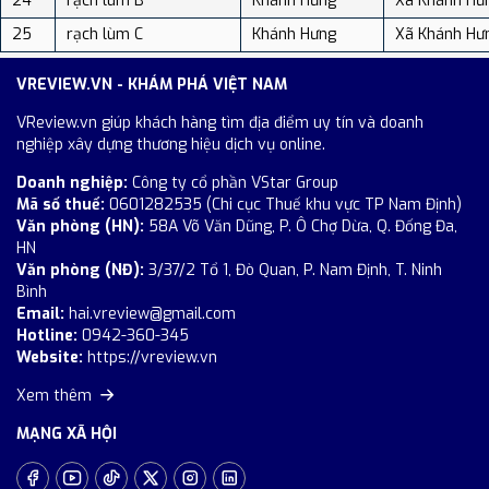
24
rạch lùm B
Khánh Hưng
Xã Khánh Hư
25
rạch lùm C
Khánh Hưng
Xã Khánh Hư
VREVIEW.VN - KHÁM PHÁ VIỆT NAM
VReview.vn giúp khách hàng tìm địa điểm uy tín và doanh
nghiệp xây dựng thương hiệu dịch vụ online.
Doanh nghiệp:
Công ty cổ phần VStar Group
Mã số thuế:
0601282535 (Chi cục Thuế khu vực TP Nam Định)
Văn phòng (HN):
58A Võ Văn Dũng, P. Ô Chợ Dừa, Q. Đống Đa,
HN
Văn phòng (NĐ):
3/37/2 Tổ 1, Đò Quan, P. Nam Định, T. Ninh
Bình
Email:
hai.vreview@gmail.com
Hotline:
0942-360-345
Website:
https://vreview.vn
Xem thêm
MẠNG XÃ HỘI