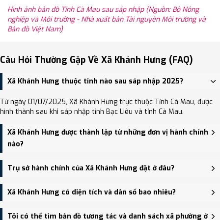
Hình ảnh bản đồ Tỉnh Cà Mau sau sáp nhập (Nguồn: Bộ Nông
nghiệp và Môi trường - Nhà xuất bản Tài nguyên Môi trường và
Bản đồ Việt Nam)
Câu Hỏi Thường Gặp Về Xã Khánh Hưng (FAQ)
Xã Khánh Hưng thuộc tỉnh nào sau sáp nhập 2025?
Từ ngày 01/07/2025, Xã Khánh Hưng trực thuộc Tỉnh Cà Mau, được
hình thành sau khi sáp nhập tỉnh Bạc Liêu và tỉnh Cà Mau.
Xã Khánh Hưng được thành lập từ những đơn vị hành chính
nào?
Xã Khánh Hưng được thành lập trên cơ sở sáp nhập Xã Khánh Hải,
Trụ sở hành chính của Xã Khánh Hưng đặt ở đâu?
Xã Khánh Hưng.
Trụ sở hành chính mới của Xã Khánh Hưng đặt tại đang cập nhật -
Xã Khánh Hưng có diện tích và dân số bao nhiêu?
trung tâm khu vực thuận tiện giao thông.
Xã Khánh Hưng có Diện tích: 129.60 km², Dân số: 41,212 người, Mật
Tôi có thể tìm bản đồ tương tác và danh sách xã phường ở