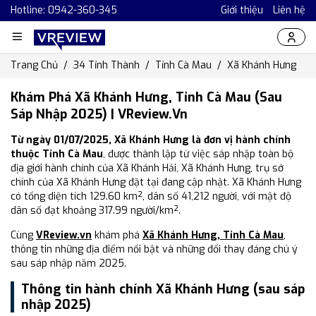
Hotline: 0942-360-345
Giới thiệu
Liên hệ
Trang Chủ
34 Tỉnh Thành
Tỉnh Cà Mau
Xã Khánh Hưng
Khám Phá Xã Khánh Hưng, Tỉnh Cà Mau (Sau
Sáp Nhập 2025) | VReview.vn
Từ ngày 01/07/2025, Xã Khánh Hưng là đơn vị hành chính
thuộc Tỉnh Cà Mau
, được thành lập từ việc sáp nhập toàn bộ
địa giới hành chính của Xã Khánh Hải, Xã Khánh Hưng, trụ sở
chính của Xã Khánh Hưng đặt tại đang cập nhật. Xã Khánh Hưng
có tổng diện tích 129.60 km², dân số 41,212 người, với mật độ
dân số đạt khoảng 317.99 người/km².
Cùng
VReview.vn
khám phá
Xã Khánh Hưng, Tỉnh Cà Mau
,
thông tin những địa điểm nổi bật và những đổi thay đáng chú ý
sau sáp nhập năm 2025.
Thông tin hành chính Xã Khánh Hưng (sau sáp
nhập 2025)