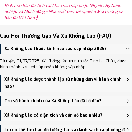
Hình ảnh bản đồ Tỉnh Lai Châu sau sáp nhập (Nguồn: Bộ Nông
nghiệp và Môi trường - Nhà xuất bản Tài nguyên Môi trường và
Bản đồ Việt Nam)
Câu Hỏi Thường Gặp Về Xã Khổng Lào (FAQ)
Xã Khổng Lào thuộc tỉnh nào sau sáp nhập 2025?
Từ ngày 01/07/2025, Xã Khổng Lào trực thuộc Tỉnh Lai Châu, được
hình thành sau khi sáp nhập không sáp nhập.
Xã Khổng Lào được thành lập từ những đơn vị hành chính
nào?
Xã Khổng Lào được thành lập trên cơ sở sáp nhập Xã Hoang Thèn,
Trụ sở hành chính của Xã Khổng Lào đặt ở đâu?
Xã Bản Lang, Xã Khổng Lào.
Trụ sở hành chính mới của Xã Khổng Lào đặt tại Bản Khổng Lào, xã
Xã Khổng Lào có diện tích và dân số bao nhiêu?
Khổng Lào - trung tâm khu vực thuận tiện giao thông.
Xã Khổng Lào có Diện tích: 188.12 km², Dân số: 16,924 người, Mật
Tôi có thể tìm bản đồ tương tác và danh sách xã phường ở