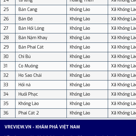
24
tả lèng
Hoang Thèn
Xã Khổng Là
25
Bản Cang
Khổng Lào
Xã Khổng Là
26
Bản Đớ
Khổng Lào
Xã Khổng Là
27
Bản Hổi Lỏng
Khổng Lào
Xã Khổng Là
28
Bản Nậm Khay
Khổng Lào
Xã Khổng Là
29
Bản Phai Cát
Khổng Lào
Xã Khổng Là
30
Chi Bú
Khổng Lào
Xã Khổng Là
31
Co Muông
Khổng Lào
Xã Khổng Là
32
Ho Sao Chải
Khổng Lào
Xã Khổng Là
33
Hổi nả
Khổng Lào
Xã Khổng Là
34
Huổi Phạc
Khổng Lào
Xã Khổng Là
35
Khổng Lào
Khổng Lào
Xã Khổng Là
36
Phai Cát 2
Khổng Lào
Xã Khổng Là
VREVIEW.VN - KHÁM PHÁ VIỆT NAM