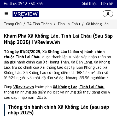
Hotline: 0942-360-345
Giới thiệu
Liên hệ
Trang Chủ
34 Tỉnh Thành
Tỉnh Lai Châu
Xã Khổng Lào
Khám Phá Xã Khổng Lào, Tỉnh Lai Châu (Sau Sáp
Nhập 2025) | VReview.vn
Từ ngày 01/07/2025, Xã Khổng Lào là đơn vị hành chính
thuộc Tỉnh Lai Châu
, được thành lập từ việc sáp nhập toàn bộ
địa giới hành chính của Xã Hoang Thèn, Xã Bản Lang, Xã Khổng
Lào, trụ sở chính của Xã Khổng Lào đặt tại Bản Khổng Lào, xã
Khổng Lào. Xã Khổng Lào có tổng diện tích 188.12 km², dân số
16,924 người, với mật độ dân số đạt khoảng 89.96 người/km².
Cùng
VReview.vn
khám phá
Xã Khổng Lào, Tỉnh Lai Châu
,
thông tin những địa điểm nổi bật và những đổi thay đáng chú ý
sau sáp nhập năm 2025.
Thông tin hành chính Xã Khổng Lào (sau sáp
nhập 2025)