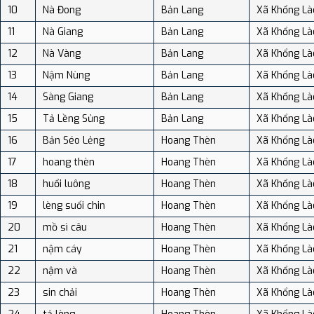
10
Nà Đong
Bản Lang
Xã Khổng Là
11
Nà Giang
Bản Lang
Xã Khổng Là
12
Nà Vàng
Bản Lang
Xã Khổng Là
13
Nậm Nùng
Bản Lang
Xã Khổng Là
14
Sàng Giang
Bản Lang
Xã Khổng Là
15
Tả Lềng Sủng
Bản Lang
Xã Khổng Là
16
Bản Séo Lẻng
Hoang Thèn
Xã Khổng Là
17
hoang thèn
Hoang Thèn
Xã Khổng Là
18
huổi luông
Hoang Thèn
Xã Khổng Là
19
lèng suối chin
Hoang Thèn
Xã Khổng Là
20
mồ sì câu
Hoang Thèn
Xã Khổng Là
21
nậm cáy
Hoang Thèn
Xã Khổng Là
22
nậm và
Hoang Thèn
Xã Khổng Là
23
sin chải
Hoang Thèn
Xã Khổng Là