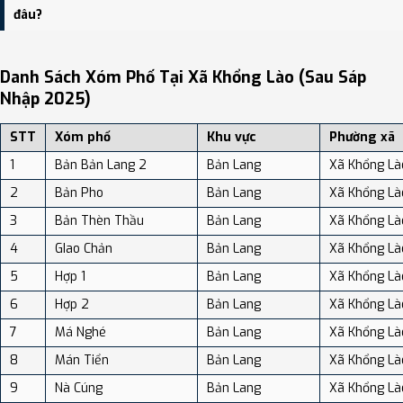
độ dân số: Khoảng 89.96 người/km²
đâu?
Bạn có thể xem bản đồ chi tiết, danh sách phường xã, và review
địa điểm tại: VReview.vn - Nền tảng review địa điểm, dịch vụ và du
Danh Sách Xóm Phố Tại Xã Khổng Lào (sau Sáp
lịch uy tín tại Việt Nam.
Nhập 2025)
STT
Xóm phố
Khu vực
Phường xã
1
Bản Bản Lang 2
Bản Lang
Xã Khổng Là
2
Bản Pho
Bản Lang
Xã Khổng Là
3
Bản Thèn Thầu
Bản Lang
Xã Khổng Là
4
GIao Chản
Bản Lang
Xã Khổng Là
5
Hợp 1
Bản Lang
Xã Khổng Là
6
Hợp 2
Bản Lang
Xã Khổng Là
7
Má Nghé
Bản Lang
Xã Khổng Là
8
Mán Tiển
Bản Lang
Xã Khổng Là
9
Nà Cúng
Bản Lang
Xã Khổng Là