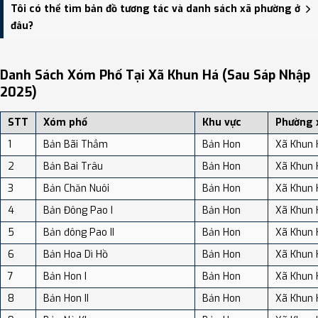
Xã Khun Há có Diện tích: 149.35 km², Dân số: 9,148 người, Mật độ
Tôi có thể tìm bản đồ tương tác và danh sách xã phường ở
dân số: Khoảng 61.25 người/km²
đâu?
Bạn có thể xem bản đồ chi tiết, danh sách phường xã, và review
địa điểm tại: VReview.vn - Nền tảng review địa điểm, dịch vụ và du
Danh Sách Xóm Phố Tại Xã Khun Há (sau Sáp Nhập
lịch uy tín tại Việt Nam.
2025)
STT
Xóm phố
Khu vực
Phường 
1
Bản Bãi Thẳm
Bản Hon
Xã Khun 
2
Bản Bai Trâu
Bản Hon
Xã Khun 
3
Bản Chăn Nuôi
Bản Hon
Xã Khun 
4
Bản Đông Pao I
Bản Hon
Xã Khun 
5
Bản đông Pao II
Bản Hon
Xã Khun 
6
Bản Hoa Dì Hồ
Bản Hon
Xã Khun 
7
Bản Hon I
Bản Hon
Xã Khun 
8
Bản Hon II
Bản Hon
Xã Khun 