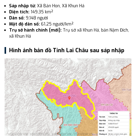
Sáp nhập từ:
Xã Bản Hon, Xã Khun Há
Diện tích:
149.35 km²
Dân số:
9,148 người
Mật độ dân số:
61.25 người/km²
Trụ sở hành chính (mới):
Trụ sở xã Khun Há, bản Nậm Đích,
xã Khun Há
Hình ảnh bản đồ Tỉnh Lai Châu sau sáp nhập