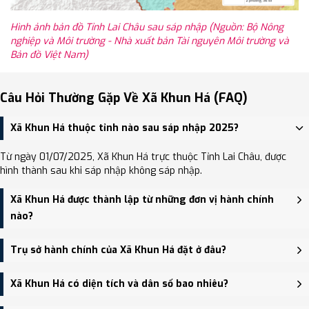
Hình ảnh bản đồ Tỉnh Lai Châu sau sáp nhập (Nguồn: Bộ Nông
nghiệp và Môi trường - Nhà xuất bản Tài nguyên Môi trường và
Bản đồ Việt Nam)
Câu Hỏi Thường Gặp Về Xã Khun Há (FAQ)
Xã Khun Há thuộc tỉnh nào sau sáp nhập 2025?
Từ ngày 01/07/2025, Xã Khun Há trực thuộc Tỉnh Lai Châu, được
hình thành sau khi sáp nhập không sáp nhập.
Xã Khun Há được thành lập từ những đơn vị hành chính
nào?
Xã Khun Há được thành lập trên cơ sở sáp nhập Xã Bản Hon, Xã
Trụ sở hành chính của Xã Khun Há đặt ở đâu?
Khun Há.
Trụ sở hành chính mới của Xã Khun Há đặt tại Trụ sở xã Khun Há,
Xã Khun Há có diện tích và dân số bao nhiêu?
bản Nậm Đích, xã Khun Há - trung tâm khu vực thuận tiện giao
thông.