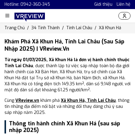
Hotline: 0942-360-345
Giới thiệu
Liên hệ
Trang Chủ
34 Tỉnh Thành
Tỉnh Lai Châu
Xã Khun Há
Khám Phá Xã Khun Há, Tỉnh Lai Châu (Sau Sáp
Nhập 2025) | VReview.vn
Từ ngày 01/07/2025, Xã Khun Há là đơn vị hành chính thuộc
Tỉnh Lai Châu
, được thành lập từ việc sáp nhập toàn bộ địa giới
hành chính của Xã Bản Hon, Xã Khun Há, trụ sở chính của Xã
Khun Há đặt tại Trụ sở xã Khun Há, bản Nậm Đích, xã Khun Há.
Xã Khun Há có tổng diện tích 149.35 km², dân số 9,148 người, với
mật độ dân số đạt khoảng 61.25 người/km².
Cùng
VReview.vn
khám phá
Xã Khun Há, Tỉnh Lai Châu
, thông
tin những địa điểm nổi bật và những đổi thay đáng chú ý sau
sáp nhập năm 2025.
Thông tin hành chính Xã Khun Há (sau sáp
nhập 2025)