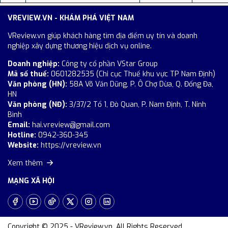
VREVIEW.VN - KHÁM PHÁ VIỆT NAM
VReview.vn giúp khách hàng tìm địa điểm uy tín và doanh
nghiệp xây dựng thương hiệu dịch vụ online.
Doanh nghiệp:
Công ty cổ phần VStar Group
Mã số thuế:
0601282535 (Chi cục Thuế khu vực TP Nam Định)
Văn phòng (HN):
58A Võ Văn Dũng, P. Ô Chợ Dừa, Q. Đống Đa,
HN
Văn phòng (NĐ):
3/37/2 Tổ 1, Đò Quan, P. Nam Định, T. Ninh
Bình
Email:
hai.vreview@gmail.com
Hotline:
0942-360-345
Website:
https://vreview.vn
Xem thêm
MẠNG XÃ HỘI
Copyright © 2025 - VReview.vn. All Rights Reserved.