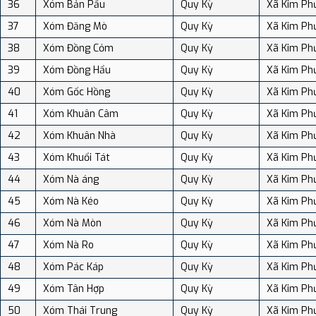
36
Xóm Bản Pấu
Quy Kỳ
Xã Kim Ph
37
Xóm Đăng Mò
Quy Kỳ
Xã Kim Ph
38
Xóm Đồng Cỏm
Quy Kỳ
Xã Kim Ph
39
Xóm Đồng Hẩu
Quy Kỳ
Xã Kim Ph
40
Xóm Gốc Hồng
Quy Kỳ
Xã Kim Ph
41
Xóm Khuân Câm
Quy Kỳ
Xã Kim Ph
42
Xóm Khuân Nhà
Quy Kỳ
Xã Kim Ph
43
Xóm Khuổi Tát
Quy Kỳ
Xã Kim Ph
44
Xóm Nà áng
Quy Kỳ
Xã Kim Ph
45
Xóm Nà Kéo
Quy Kỳ
Xã Kim Ph
46
Xóm Nà Mòn
Quy Kỳ
Xã Kim Ph
47
Xóm Nà Ro
Quy Kỳ
Xã Kim Ph
48
Xóm Pác Káp
Quy Kỳ
Xã Kim Ph
49
Xóm Tân Hợp
Quy Kỳ
Xã Kim Ph
50
Xóm Thái Trung
Quy Kỳ
Xã Kim Ph