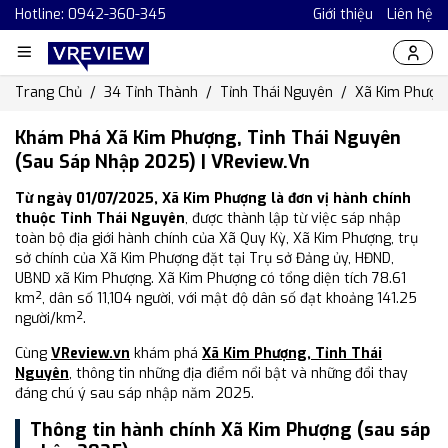
Hotline: 0942-360-345
Giới thiệu
Liên hệ
Trang Chủ
34 Tỉnh Thành
Tỉnh Thái Nguyên
Xã Kim Phượn
Khám Phá Xã Kim Phượng, Tỉnh Thái Nguyên
(Sau Sáp Nhập 2025) | VReview.vn
Từ ngày 01/07/2025, Xã Kim Phượng là đơn vị hành chính
thuộc Tỉnh Thái Nguyên
, được thành lập từ việc sáp nhập
toàn bộ địa giới hành chính của Xã Quy Kỳ, Xã Kim Phượng, trụ
sở chính của Xã Kim Phượng đặt tại Trụ sở Đảng ủy, HĐND,
UBND xã Kim Phượng. Xã Kim Phượng có tổng diện tích 78.61
km², dân số 11,104 người, với mật độ dân số đạt khoảng 141.25
người/km².
Cùng
VReview.vn
khám phá
Xã Kim Phượng, Tỉnh Thái
Nguyên
, thông tin những địa điểm nổi bật và những đổi thay
đáng chú ý sau sáp nhập năm 2025.
Thông tin hành chính Xã Kim Phượng (sau sáp