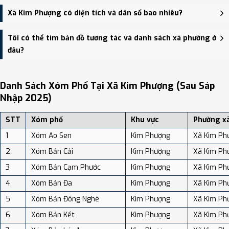
Trụ sở hành chính mới của Xã Kim Phượng đặt tại Trụ sở Đảng ủy,
Xã Kim Phượng có diện tích và dân số bao nhiêu?
HĐND, UBND xã Kim Phượng - trung tâm khu vực thuận tiện giao
thông.
Xã Kim Phượng có Diện tích: 78.61 km², Dân số: 11,104 người, Mật
Tôi có thể tìm bản đồ tương tác và danh sách xã phường ở
độ dân số: Khoảng 141.25 người/km²
đâu?
Bạn có thể xem bản đồ chi tiết, danh sách phường xã, và review
địa điểm tại: VReview.vn - Nền tảng review địa điểm, dịch vụ và du
Danh Sách Xóm Phố Tại Xã Kim Phượng (sau Sáp
lịch uy tín tại Việt Nam.
Nhập 2025)
STT
Xóm phố
Khu vực
Phường x
1
Xóm Ao Sen
Kim Phượng
Xã Kim Ph
2
Xóm Bản Cải
Kim Phượng
Xã Kim Ph
3
Xóm Bản Cạm Phước
Kim Phượng
Xã Kim Ph
4
Xóm Bản Đa
Kim Phượng
Xã Kim Ph
5
Xóm Bản Đông Nghè
Kim Phượng
Xã Kim Ph
6
Xóm Bản Kết
Kim Phượng
Xã Kim Ph