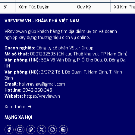
51
Xóm Túc Duyên
Quy Kỳ
Xã Kim Ph
VREVIEW.VN - KHÁM PHÁ VIỆT NAM
VReview.vn giúp khách hàng tìm địa điểm uy tín và doanh
nghiệp xây dựng thương hiệu dịch vụ online.
Doanh nghiệp:
Công ty cổ phần VStar Group
Mã số thuế:
0601282535 (Chi cục Thuế khu vực TP Nam Định)
Văn phòng (HN):
58A Võ Văn Dũng, P. Ô Chợ Dừa, Q. Đống Đa,
HN
Văn phòng (NĐ):
3/37/2 Tổ 1, Đò Quan, P. Nam Định, T. Ninh
Bình
Email:
hai.vreview@gmail.com
Hotline:
0942-360-345
Website:
https://vreview.vn
Xem thêm
MẠNG XÃ HỘI