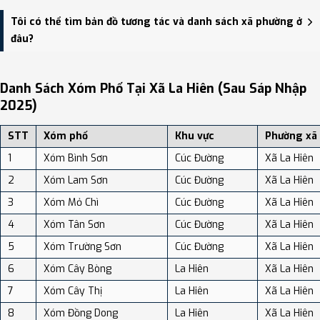
Xã La Hiên có Diện tích: 71.55 km², Dân số: 12,269 người, Mật độ
Tôi có thể tìm bản đồ tương tác và danh sách xã phường ở
dân số: Khoảng 171.47 người/km²
đâu?
Bạn có thể xem bản đồ chi tiết, danh sách phường xã, và review
địa điểm tại: VReview.vn - Nền tảng review địa điểm, dịch vụ và du
Danh Sách Xóm Phố Tại Xã La Hiên (sau Sáp Nhập
lịch uy tín tại Việt Nam.
2025)
STT
Xóm phố
Khu vực
Phường xã
1
Xóm Bình Sơn
Cúc Đường
Xã La Hiên
2
Xóm Lam Sơn
Cúc Đường
Xã La Hiên
3
Xóm Mỏ Chì
Cúc Đường
Xã La Hiên
4
Xóm Tân Sơn
Cúc Đường
Xã La Hiên
5
Xóm Trường Sơn
Cúc Đường
Xã La Hiên
6
Xóm Cây Bòng
La Hiên
Xã La Hiên
7
Xóm Cây Thị
La Hiên
Xã La Hiên
8
Xóm Đồng Dong
La Hiên
Xã La Hiên