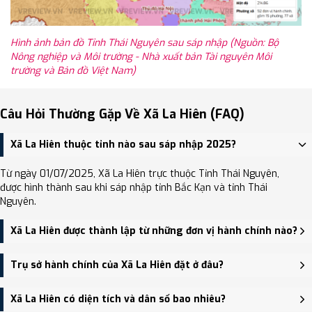
Hình ảnh bản đồ Tỉnh Thái Nguyên sau sáp nhập (Nguồn: Bộ
Nông nghiệp và Môi trường - Nhà xuất bản Tài nguyên Môi
trường và Bản đồ Việt Nam)
Câu Hỏi Thường Gặp Về Xã La Hiên (FAQ)
Xã La Hiên thuộc tỉnh nào sau sáp nhập 2025?
Từ ngày 01/07/2025, Xã La Hiên trực thuộc Tỉnh Thái Nguyên,
được hình thành sau khi sáp nhập tỉnh Bắc Kạn và tỉnh Thái
Nguyên.
Xã La Hiên được thành lập từ những đơn vị hành chính nào?
Xã La Hiên được thành lập trên cơ sở sáp nhập Xã Cúc Đường, Xã
Trụ sở hành chính của Xã La Hiên đặt ở đâu?
La Hiên.
Trụ sở hành chính mới của Xã La Hiên đặt tại Trụ sở Đảng ủy,
Xã La Hiên có diện tích và dân số bao nhiêu?
HĐND, UBND xã La Hiên - trung tâm khu vực thuận tiện giao thông.