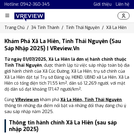
Hotline: 0942-360-345
Giới thiệu
Liên hệ
Trang Chủ
34 Tỉnh Thành
Tỉnh Thái Nguyên
Xã La Hiên
Khám Phá Xã La Hiên, Tỉnh Thái Nguyên (Sau
Sáp Nhập 2025) | VReview.vn
Từ ngày 01/07/2025, Xã La Hiên là đơn vị hành chính thuộc
Tỉnh Thái Nguyên
, được thành lập từ việc sáp nhập toàn bộ địa
giới hành chính của Xã Cúc Đường, Xã La Hiên, trụ sở chính của
Xã La Hiên đặt tại Trụ sở Đảng ủy, HĐND, UBND xã La Hiên. Xã La
Hiên có tổng diện tích 71.55 km², dân số 12,269 người, với mật
độ dân số đạt khoảng 171.47 người/km².
Cùng
VReview.vn
khám phá
Xã La Hiên, Tỉnh Thái Nguyên
,
thông tin những địa điểm nổi bật và những đổi thay đáng chú ý
sau sáp nhập năm 2025.
Thông tin hành chính Xã La Hiên (sau sáp
nhập 2025)