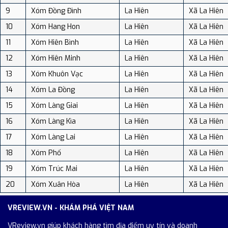
9
Xóm Đồng Đình
La Hiên
Xã La Hiên
10
Xóm Hang Hon
La Hiên
Xã La Hiên
11
Xóm Hiên Bình
La Hiên
Xã La Hiên
12
Xóm Hiên Minh
La Hiên
Xã La Hiên
13
Xóm Khuôn Vạc
La Hiên
Xã La Hiên
14
Xóm La Đồng
La Hiên
Xã La Hiên
15
Xóm Làng Giai
La Hiên
Xã La Hiên
16
Xóm Làng Kìa
La Hiên
Xã La Hiên
17
Xóm Làng Lai
La Hiên
Xã La Hiên
18
Xóm Phố
La Hiên
Xã La Hiên
19
Xóm Trúc Mai
La Hiên
Xã La Hiên
20
Xóm Xuân Hòa
La Hiên
Xã La Hiên
VREVIEW.VN - KHÁM PHÁ VIỆT NAM
VReview.vn giúp khách hàng tìm địa điểm uy tín và doanh