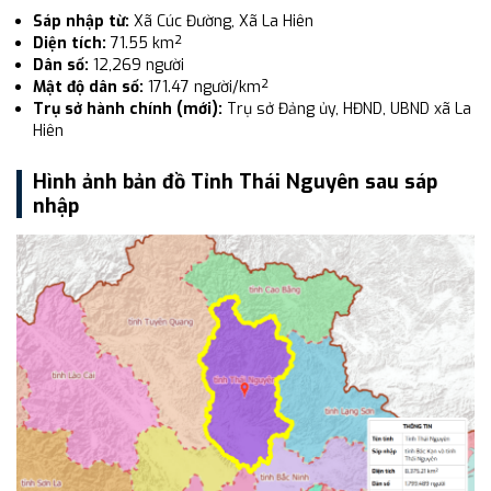
Sáp nhập từ:
Xã Cúc Đường, Xã La Hiên
Diện tích:
71.55 km²
Dân số:
12,269 người
Mật độ dân số:
171.47 người/km²
Trụ sở hành chính (mới):
Trụ sở Đảng ủy, HĐND, UBND xã La
Hiên
Hình ảnh bản đồ Tỉnh Thái Nguyên sau sáp
nhập