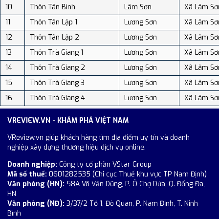
10
Thôn Tân Bình
Lâm Sơn
Xã Lâm Sơ
11
Thôn Tân Lập 1
Lương Sơn
Xã Lâm Sơ
12
Thôn Tân Lập 2
Lương Sơn
Xã Lâm Sơ
13
Thôn Trà Giang 1
Lương Sơn
Xã Lâm Sơ
14
Thôn Trà Giang 2
Lương Sơn
Xã Lâm Sơ
15
Thôn Trà Giang 3
Lương Sơn
Xã Lâm Sơ
16
Thôn Trà Giang 4
Lương Sơn
Xã Lâm Sơ
VREVIEW.VN - KHÁM PHÁ VIỆT NAM
VReview.vn giúp khách hàng tìm địa điểm uy tín và doanh
nghiệp xây dựng thương hiệu dịch vụ online.
Doanh nghiệp:
Công ty cổ phần VStar Group
Mã số thuế:
0601282535 (Chi cục Thuế khu vực TP Nam Định)
Văn phòng (HN):
58A Võ Văn Dũng, P. Ô Chợ Dừa, Q. Đống Đa,
HN
Văn phòng (NĐ):
3/37/2 Tổ 1, Đò Quan, P. Nam Định, T. Ninh
Bình