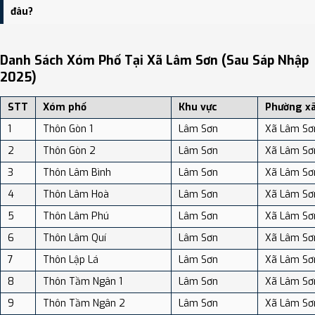
dân số: Khoảng 126.62 người/km²
đâu?
Bạn có thể xem bản đồ chi tiết, danh sách phường xã, và review
địa điểm tại: VReview.vn - Nền tảng review địa điểm, dịch vụ và du
Danh Sách Xóm Phố Tại Xã Lâm Sơn (sau Sáp Nhập
lịch uy tín tại Việt Nam.
2025)
STT
Xóm phố
Khu vực
Phường x
1
Thôn Gòn 1
Lâm Sơn
Xã Lâm Sơ
2
Thôn Gòn 2
Lâm Sơn
Xã Lâm Sơ
3
Thôn Lâm Bình
Lâm Sơn
Xã Lâm Sơ
4
Thôn Lâm Hoà
Lâm Sơn
Xã Lâm Sơ
5
Thôn Lâm Phú
Lâm Sơn
Xã Lâm Sơ
6
Thôn Lâm Quí
Lâm Sơn
Xã Lâm Sơ
7
Thôn Lập Lá
Lâm Sơn
Xã Lâm Sơ
8
Thôn Tầm Ngân 1
Lâm Sơn
Xã Lâm Sơ
9
Thôn Tầm Ngân 2
Lâm Sơn
Xã Lâm Sơ