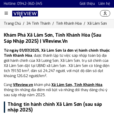
Hotline: 0942-360-345
Giới thiệu
Liên hệ
Trang Chủ
34 Tỉnh Thành
Tỉnh Khánh Hòa
Xã Lâm Sơn
Khám Phá Xã Lâm Sơn, Tỉnh Khánh Hòa (Sau
Sáp Nhập 2025) | VReview.vn
Từ ngày 01/07/2025, Xã Lâm Sơn là đơn vị hành chính thuộc
Tỉnh Khánh Hòa
, được thành lập từ việc sáp nhập toàn bộ địa
giới hành chính của Xã Lương Sơn, Xã Lâm Sơn, trụ sở chính của
Xã Lâm Sơn đặt tại UBND xã Lâm Sơn . Xã Lâm Sơn có tổng diện
tích 191.50 km², dân số 24,247 người, với mật độ dân số đạt
khoảng 126.62 người/km².
Cùng
VReview.vn
khám phá
Xã Lâm Sơn, Tỉnh Khánh Hòa
,
thông tin những địa điểm nổi bật và những đổi thay đáng chú ý
sau sáp nhập năm 2025.
Thông tin hành chính Xã Lâm Sơn (sau sáp
nhập 2025)