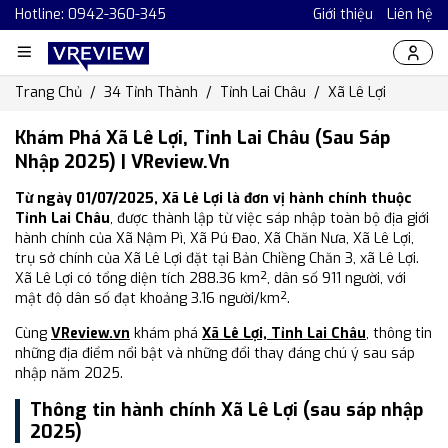
Hotline: 0942-360-345
Giới thiệu
Liên hệ
Trang Chủ
34 Tỉnh Thành
Tỉnh Lai Châu
Xã Lê Lợi
Khám Phá Xã Lê Lợi, Tỉnh Lai Châu (Sau Sáp
Nhập 2025) | VReview.vn
Từ ngày 01/07/2025, Xã Lê Lợi là đơn vị hành chính thuộc
Tỉnh Lai Châu
, được thành lập từ việc sáp nhập toàn bộ địa giới
hành chính của Xã Nậm Pì, Xã Pú Đao, Xã Chăn Nưa, Xã Lê Lợi,
trụ sở chính của Xã Lê Lợi đặt tại Bản Chiềng Chăn 3, xã Lê Lợi.
Xã Lê Lợi có tổng diện tích 288.36 km², dân số 911 người, với
mật độ dân số đạt khoảng 3.16 người/km².
Cùng
VReview.vn
khám phá
Xã Lê Lợi, Tỉnh Lai Châu
, thông tin
những địa điểm nổi bật và những đổi thay đáng chú ý sau sáp
nhập năm 2025.
Thông tin hành chính Xã Lê Lợi (sau sáp nhập
2025)