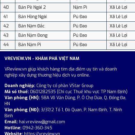
40
Bản Pề Ngài 2
Nậm Pì
Xã Lê Lợi
41
Bản Hồng Ngài
Pú Đao
Xã Lê Lợi
42
Bản Nậm Đắc
Pú Đao
Xã Lê Lợi
43
Bản Nậm Đong
Pú Đao
Xã Lê Lợi
44
Bản Nậm Pi
Pú Đao
Xã Lê Lợi
VREVIEW.VN - KHÁM PHÁ VIỆT NAM
VReview.vn giúp khách hàng tìm địa điểm uy tín và doanh
nghiệp xây dựng thương hiệu dịch vụ online.
Doanh nghiệp:
Công ty cổ phần VStar Group
Mã số thuế:
0601282535 (Chi cục Thuế khu vực TP Nam Định)
Văn phòng (HN):
58A Võ Văn Dũng, P. Ô Chợ Dừa, Q. Đống Đa,
HN
Văn phòng (NĐ):
3/37/2 Tổ 1, Đò Quan, P. Nam Định, T. Ninh
Bình
Email:
hai.vreview@gmail.com
Hotline:
0942-360-345
Website:
https://vreview.vn