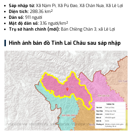
Sáp nhập từ:
Xã Nậm Pì, Xã Pú Đao, Xã Chăn Nưa, Xã Lê Lợi
Diện tích:
288.36 km²
Dân số:
911 người
Mật độ dân số:
3.16 người/km²
Trụ sở hành chính (mới):
Bản Chiềng Chăn 3, xã Lê Lợi
Hình ảnh bản đồ Tỉnh Lai Châu sau sáp nhập