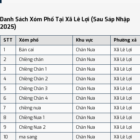
Bạn có thể xem bản đồ chi tiết, danh sách phường xã, và review
địa điểm tại: VReview.vn - Nền tảng review địa điểm, dịch vụ và du
Danh Sách Xóm Phố Tại Xã Lê Lợi (sau Sáp Nhập
lịch uy tín tại Việt Nam.
2025)
STT
Xóm phố
Khu vực
Phường xã
1
Bản cai
Chăn Nưa
Xã Lê Lợi
2
Chiềng chăn
Chăn Nưa
Xã Lê Lợi
3
Chiềng Chăn 1
Chăn Nưa
Xã Lê Lợi
4
Chiềng Chăn 2
Chăn Nưa
Xã Lê Lợi
5
Chiềng Chăn 3
Chăn Nưa
Xã Lê Lợi
6
Chiềng Chăn 4
Chăn Nưa
Xã Lê Lợi
7
chiềng nưa
Chăn Nưa
Xã Lê Lợi
8
Chiềng Nưa 1
Chăn Nưa
Xã Lê Lợi
9
Chiềng Nưa 2
Chăn Nưa
Xã Lê Lợi
10
ma sang
Chăn Nưa
Xã Lê Lợi