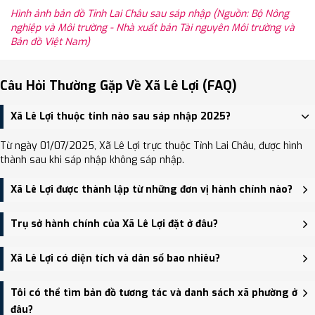
Hình ảnh bản đồ Tỉnh Lai Châu sau sáp nhập (Nguồn: Bộ Nông
nghiệp và Môi trường - Nhà xuất bản Tài nguyên Môi trường và
Bản đồ Việt Nam)
Câu Hỏi Thường Gặp Về Xã Lê Lợi (FAQ)
Xã Lê Lợi thuộc tỉnh nào sau sáp nhập 2025?
Từ ngày 01/07/2025, Xã Lê Lợi trực thuộc Tỉnh Lai Châu, được hình
thành sau khi sáp nhập không sáp nhập.
Xã Lê Lợi được thành lập từ những đơn vị hành chính nào?
Xã Lê Lợi được thành lập trên cơ sở sáp nhập Xã Nậm Pì, Xã Pú
Trụ sở hành chính của Xã Lê Lợi đặt ở đâu?
Đao, Xã Chăn Nưa, Xã Lê Lợi.
Trụ sở hành chính mới của Xã Lê Lợi đặt tại Bản Chiềng Chăn 3, xã
Xã Lê Lợi có diện tích và dân số bao nhiêu?
Lê Lợi - trung tâm khu vực thuận tiện giao thông.
Xã Lê Lợi có Diện tích: 288.36 km², Dân số: 911 người, Mật độ dân
Tôi có thể tìm bản đồ tương tác và danh sách xã phường ở
số: Khoảng 3.16 người/km²
đâu?