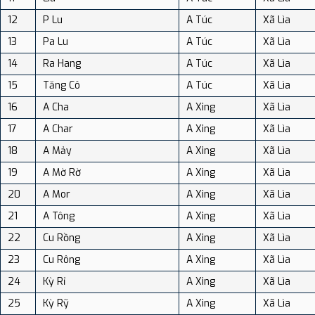
12
P Lu
A Túc
Xã Lìa
13
Pa Lu
A Túc
Xã Lìa
14
Ra Hang
A Túc
Xã Lìa
15
Tăng Cô
A Túc
Xã Lìa
16
A Cha
A Xing
Xã Lìa
17
A Char
A Xing
Xã Lìa
18
A Mảy
A Xing
Xã Lìa
19
A Mờ Rờ
A Xing
Xã Lìa
20
A Mor
A Xing
Xã Lìa
21
A Tông
A Xing
Xã Lìa
22
Cu Rồng
A Xing
Xã Lìa
23
Cu Rông
A Xing
Xã Lìa
24
Kỳ Rỉ
A Xing
Xã Lìa
25
Kỳ Rỹ
A Xing
Xã Lìa