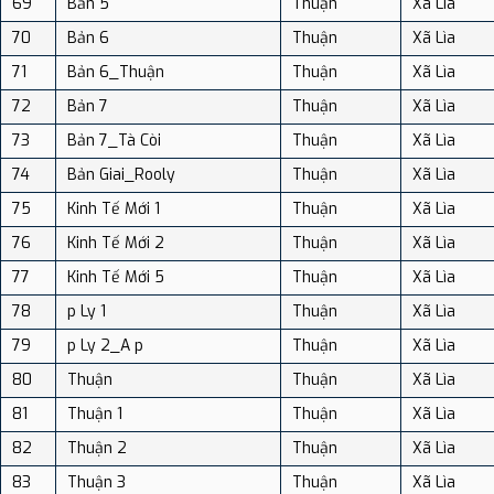
69
Bản 5
Thuận
Xã Lìa
70
Bản 6
Thuận
Xã Lìa
71
Bản 6_Thuận
Thuận
Xã Lìa
72
Bản 7
Thuận
Xã Lìa
73
Bản 7_Tà Còi
Thuận
Xã Lìa
74
Bản Giai_Rooly
Thuận
Xã Lìa
75
Kinh Tế Mới 1
Thuận
Xã Lìa
76
Kinh Tế Mới 2
Thuận
Xã Lìa
77
Kinh Tế Mới 5
Thuận
Xã Lìa
78
p Ly 1
Thuận
Xã Lìa
79
p Ly 2_A p
Thuận
Xã Lìa
80
Thuận
Thuận
Xã Lìa
81
Thuận 1
Thuận
Xã Lìa
82
Thuận 2
Thuận
Xã Lìa
83
Thuận 3
Thuận
Xã Lìa