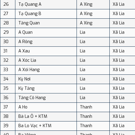
26
Tạ Quang A
A Xing
Xã Lìa
27
Tạ Quang B
A Xing
Xã Lìa
28
Tăng Quan
A Xing
Xã Lìa
29
A Quan
Lìa
Xã Lìa
30
A Rông
Lìa
Xã Lìa
31
A Xau
Lìa
Xã Lìa
32
A Xóc Lìa
Lìa
Xã Lìa
33
A Xói Hang
Lìa
Xã Lìa
34
Kỳ Nơi
Lìa
Xã Lìa
35
Kỳ Tăng
Lìa
Xã Lìa
36
Tăng Cô Hang
Lìa
Xã Lìa
37
A Ho
Thanh
Xã Lìa
38
Bà La Ô + KTM
Thanh
Xã Lìa
39
Ba Lo Vạc + KTM
Thanh
Xã Lìa