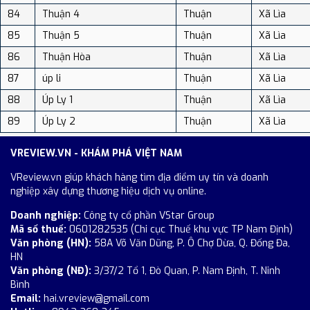
84
Thuận 4
Thuận
Xã Lìa
85
Thuận 5
Thuận
Xã Lìa
86
Thuận Hòa
Thuận
Xã Lìa
87
úp li
Thuận
Xã Lìa
88
Úp Ly 1
Thuận
Xã Lìa
89
Úp Ly 2
Thuận
Xã Lìa
VREVIEW.VN - KHÁM PHÁ VIỆT NAM
VReview.vn giúp khách hàng tìm địa điểm uy tín và doanh
nghiệp xây dựng thương hiệu dịch vụ online.
Doanh nghiệp:
Công ty cổ phần VStar Group
Mã số thuế:
0601282535 (Chi cục Thuế khu vực TP Nam Định)
Văn phòng (HN):
58A Võ Văn Dũng, P. Ô Chợ Dừa, Q. Đống Đa,
HN
Văn phòng (NĐ):
3/37/2 Tổ 1, Đò Quan, P. Nam Định, T. Ninh
Bình
Email:
hai.vreview@gmail.com