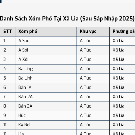
Bạn có thể xem bản đồ chi tiết, danh sách phường xã, và review
địa điểm tại: VReview.vn - Nền tảng review địa điểm, dịch vụ và du
Danh Sách Xóm Phố Tại Xã Lìa (sau Sáp Nhập 2025)
lịch uy tín tại Việt Nam.
STT
Xóm phố
Khu vực
Phường xã
1
A Sau
A Túc
Xã Lìa
2
A Sói
A Túc
Xã Lìa
3
A Xói
A Túc
Xã Lìa
4
Ba Ling
A Túc
Xã Lìa
5
Ba Linh
A Túc
Xã Lìa
6
Bản 1A
A Túc
Xã Lìa
7
Bản 2A
A Túc
Xã Lìa
8
Bản 3A
A Túc
Xã Lìa
9
Húc
A Túc
Xã Lìa
10
Kỳ Nơi
A Túc
Xã Lìa
11
Lìa
A Túc
Xã Lìa