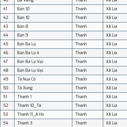
40
Ba Viêng
Thanh
Xã Lìa
41
Bản 10
Thanh
Xã Lìa
42
Bản 10
Thanh
Xã Lìa
43
Bản 8
Thanh
Xã Lìa
44
Bản 9
Thanh
Xã Lìa
45
Bản Bà Lọ
Thanh
Xã Lìa
46
Bản Bà Lọ ô
Thanh
Xã Lìa
47
Bản Bà Lọ Vạc
Thanh
Xã Lìa
48
Bản Bà Lọ Vạc
Thanh
Xã Lìa
49
Tà Nua Cô
Thanh
Xã Lìa
50
Tà Xung
Thanh
Xã Lìa
51
Thanh 1
Thanh
Xã Lìa
52
Thanh 10_Tà
Thanh
Xã Lìa
53
Thanh 11_A Ho
Thanh
Xã Lìa
54
Thanh 3
Thanh
Xã Lìa