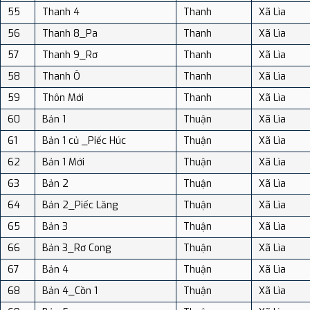
55
Thanh 4
Thanh
Xã Lìa
56
Thanh 8_Pa
Thanh
Xã Lìa
57
Thanh 9_Rơ
Thanh
Xã Lìa
58
Thanh Ô
Thanh
Xã Lìa
59
Thôn Mới
Thanh
Xã Lìa
60
Bản 1
Thuận
Xã Lìa
61
Bản 1 củ _Piếc Húc
Thuận
Xã Lìa
62
Bản 1 Mới
Thuận
Xã Lìa
63
Bản 2
Thuận
Xã Lìa
64
Bản 2_Piếc Lăng
Thuận
Xã Lìa
65
Bản 3
Thuận
Xã Lìa
66
Bản 3_Rơ Cong
Thuận
Xã Lìa
67
Bản 4
Thuận
Xã Lìa
68
Bản 4_Cồn 1
Thuận
Xã Lìa