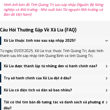
Hình ảnh bản đồ Tỉnh Quảng Trị sau sáp nhập (Nguồn: Bộ Nông
nghiệp và Môi trường - Nhà xuất bản Tài nguyên Môi trường và
Bản đồ Việt Nam)
Câu Hỏi Thường Gặp Về Xã Lìa (FAQ)
Xã Lìa thuộc tỉnh nào sau sáp nhập 2025?
Từ ngày 01/07/2025, Xã Lìa trực thuộc Tỉnh Quảng Trị, được hình
thành sau khi sáp nhập tỉnh Quảng Bình và tỉnh Quảng Trị.
Xã Lìa được thành lập từ những đơn vị hành chính nào?
Xã Lìa được thành lập trên cơ sở sáp nhập Xã Thanh, Xã Thuận,
Trụ sở hành chính của Xã Lìa đặt ở đâu?
Xã Lìa.
Trụ sở hành chính mới của Xã Lìa đặt tại UBND xã Thanh (cũ) -
Xã Lìa có diện tích và dân số bao nhiêu?
trung tâm khu vực thuận tiện giao thông.
Xã Lìa có Diện tích: 71.69 km², Dân số: 14,375 người, Mật độ dân
Tôi có thể tìm bản đồ tương tác và danh sách xã phường ở
số: Khoảng 200.52 người/km²
đâu?