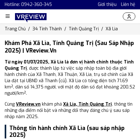
Hotline: 0942-360-345
Giới thiệu
Liên hệ
Trang Chủ
34 Tỉnh Thành
Tỉnh Quảng Trị
Xã Lìa
Khám Phá Xã Lìa, Tỉnh Quảng Trị (Sau Sáp Nhập
2025) | VReview.vn
Từ ngày 01/07/2025, Xã Lìa là đơn vị hành chính thuộc Tỉnh
Quảng Trị
, được thành lập từ việc sáp nhập toàn bộ địa giới
hành chính của Xã Thanh, Xã Thuận, Xã Lìa, trụ sở chính của Xã
Lìa đặt tại UBND xã Thanh (cũ). Xã Lìa có tổng diện tích 71.69
km², dân số 14,375 người, với mật độ dân số đạt khoảng 200.52
người/km².
Cùng
VReview.vn
khám phá
Xã Lìa, Tỉnh Quảng Trị
, thông tin
những địa điểm nổi bật và những đổi thay đáng chú ý sau sáp
nhập năm 2025.
Thông tin hành chính Xã Lìa (sau sáp nhập
2025)