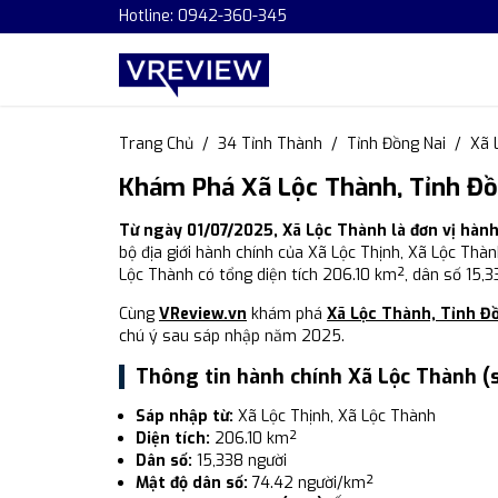
Hotline: 0942-360-345
Trang Chủ
34 Tỉnh Thành
Tỉnh Đồng Nai
Xã 
Khám Phá Xã Lộc Thành, Tỉnh Đồ
Từ ngày 01/07/2025, Xã Lộc Thành là đơn vị hàn
bộ địa giới hành chính của Xã Lộc Thịnh, Xã Lộc Thàn
Lộc Thành có tổng diện tích 206.10 km², dân số 15,
Cùng
VReview.vn
khám phá
Xã Lộc Thành, Tỉnh Đ
chú ý sau sáp nhập năm 2025.
Thông tin hành chính Xã Lộc Thành (
Sáp nhập từ:
Xã Lộc Thịnh, Xã Lộc Thành
Diện tích:
206.10 km²
Dân số:
15,338 người
Mật độ dân số:
74.42 người/km²