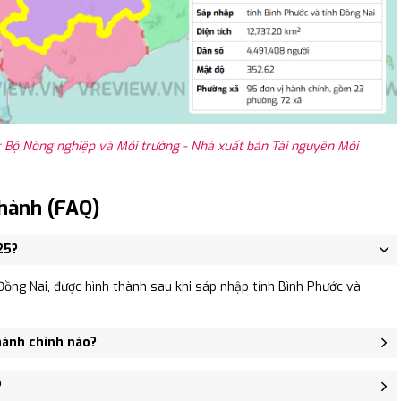
 Bộ Nông nghiệp và Môi trường - Nhà xuất bản Tài nguyên Môi
hành (FAQ)
25?
ồng Nai, được hình thành sau khi sáp nhập tỉnh Bình Phước và
hành chính nào?
 Lộc Thịnh, Xã Lộc Thành.
?