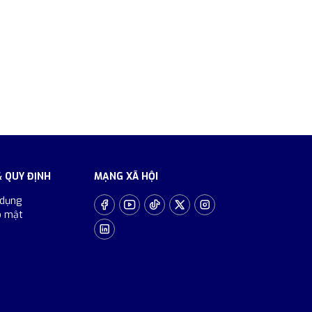
& QUY ĐỊNH
MẠNG XÃ HỘI
 dụng
o mật