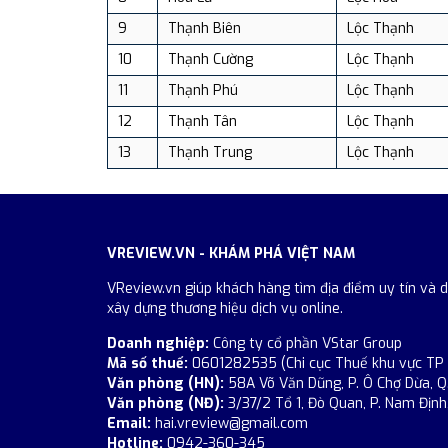
9
Thạnh Biên
Lộc Thạnh
10
Thạnh Cường
Lộc Thạnh
11
Thạnh Phú
Lộc Thạnh
12
Thạnh Tân
Lộc Thạnh
13
Thạnh Trung
Lộc Thạnh
VREVIEW.VN - KHÁM PHÁ VIỆT NAM
VReview.vn giúp khách hàng tìm địa điểm uy tín và 
xây dựng thương hiệu dịch vụ online.
Doanh nghiệp:
Công ty cổ phần VStar Group
Mã số thuế:
0601282535 (Chi cục Thuế khu vực TP
Văn phòng (HN):
58A Võ Văn Dũng, P. Ô Chợ Dừa, Q
Văn phòng (NĐ):
3/37/2 Tổ 1, Đò Quan, P. Nam Định,
Email:
hai.vreview@gmail.com
Hotline:
0942-360-345