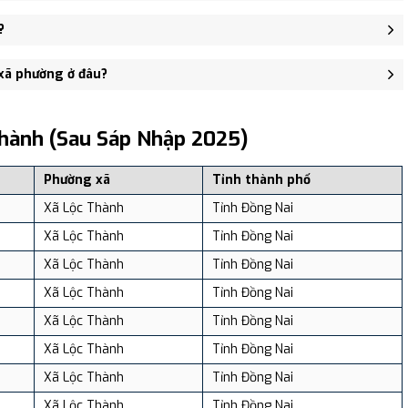
'Liêu, xã Lộc Thành. - trung tâm khu vực thuận tiện giao thông.
?
338 người, Mật độ dân số: Khoảng 74.42 người/km²
 xã phường ở đâu?
, và review địa điểm tại: VReview.vn - Nền tảng review địa điểm,
Thành (sau Sáp Nhập 2025)
Phường xã
Tỉnh thành phố
Xã Lộc Thành
Tỉnh Đồng Nai
Xã Lộc Thành
Tỉnh Đồng Nai
Xã Lộc Thành
Tỉnh Đồng Nai
Xã Lộc Thành
Tỉnh Đồng Nai
Xã Lộc Thành
Tỉnh Đồng Nai
Xã Lộc Thành
Tỉnh Đồng Nai
Xã Lộc Thành
Tỉnh Đồng Nai
Xã Lộc Thành
Tỉnh Đồng Nai