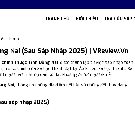
TRANG CHỦ
GIỚI THIỆU
TRA CỨU SÁP 
Lộc Thành
ng Nai (Sau Sáp Nhập 2025) | VReview.vn
h chính thuộc Tỉnh Đồng Nai
, được thành lập từ việc sáp nhập toàn
h, trụ sở chính của Xã Lộc Thành đặt tại Ấp K'Liêu, xã Lộc Thành.. Xã
338 người, với mật độ dân số đạt khoảng 74.42 người/km².
ồng Nai
, thông tin những địa điểm nổi bật và những đổi thay đáng
sau sáp nhập 2025)