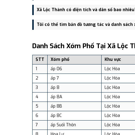
Trụ sở hành chính mới của Xã Lộc Thành đặt tại Ấp K
Xã Lộc Thành có diện tích và dân số bao nhiêu
Xã Lộc Thành có Diện tích: 206.10 km², Dân số: 15,
Tôi có thể tìm bản đồ tương tác và danh sách
Bạn có thể xem bản đồ chi tiết, danh sách phường xã
dịch vụ và du lịch uy tín tại Việt Nam.
Danh Sách Xóm Phố Tại Xã Lộc 
STT
Xóm phố
Khu vực
1
ấp 06
Lộc Hòa
2
ấp 7
Lộc Hòa
3
ấp 8
Lộc Hòa
4
ấp 8A
Lộc Hòa
5
ấp 8B
Lộc Hòa
6
ấp 8C
Lộc Hòa
7
ấp Suối Thôn
Lộc Hòa
8
Hoa Lư
Lộc Hòa