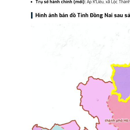
Trụ sở hành chính (mới):
Ấp K'Liêu, xã Lộc Thành
Hình ảnh bản đồ Tỉnh Đồng Nai sau s