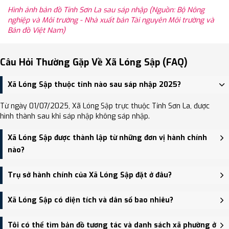
Hình ảnh bản đồ Tỉnh Sơn La sau sáp nhập (Nguồn: Bộ Nông
nghiệp và Môi trường - Nhà xuất bản Tài nguyên Môi trường và
Bản đồ Việt Nam)
Câu Hỏi Thường Gặp Về Xã Lóng Sập (FAQ)
Xã Lóng Sập thuộc tỉnh nào sau sáp nhập 2025?
Từ ngày 01/07/2025, Xã Lóng Sập trực thuộc Tỉnh Sơn La, được
hình thành sau khi sáp nhập không sáp nhập.
Xã Lóng Sập được thành lập từ những đơn vị hành chính
nào?
Xã Lóng Sập được thành lập trên cơ sở sáp nhập Xã Chiềng Khừa,
Trụ sở hành chính của Xã Lóng Sập đặt ở đâu?
Xã Lóng Sập.
Trụ sở hành chính mới của Xã Lóng Sập đặt tại đang cập nhật -
Xã Lóng Sập có diện tích và dân số bao nhiêu?
trung tâm khu vực thuận tiện giao thông.
Xã Lóng Sập có Diện tích: 211.30 km², Dân số: 9,629 người, Mật độ
Tôi có thể tìm bản đồ tương tác và danh sách xã phường ở