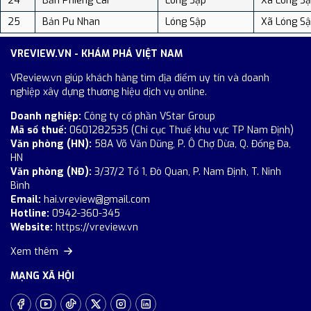
24
Bản Phiêng Cài
Lóng Sập
Xã Lóng S
25
Bản Pu Nhan
Lóng Sập
Xã Lóng S
VREVIEW.VN - KHÁM PHÁ VIỆT NAM
VReview.vn giúp khách hàng tìm địa điểm uy tín và doanh
nghiệp xây dựng thương hiệu dịch vụ online.
Doanh nghiệp:
Công ty cổ phần VStar Group
Mã số thuế:
0601282535 (Chi cục Thuế khu vực TP Nam Định)
Văn phòng (HN):
58A Võ Văn Dũng, P. Ô Chợ Dừa, Q. Đống Đa,
HN
Văn phòng (NĐ):
3/37/2 Tổ 1, Đò Quan, P. Nam Định, T. Ninh
Bình
Email:
hai.vreview@gmail.com
Hotline:
0942-360-345
Website:
https://vreview.vn
Xem thêm
MẠNG XÃ HỘI