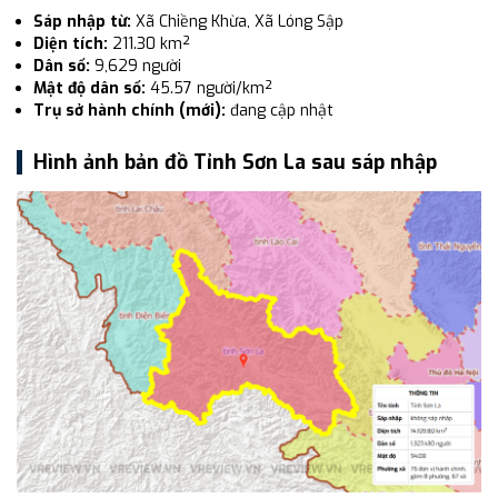
Sáp nhập từ:
Xã Chiềng Khừa, Xã Lóng Sập
Diện tích:
211.30 km²
Dân số:
9,629 người
Mật độ dân số:
45.57 người/km²
Trụ sở hành chính (mới):
đang cập nhật
Hình ảnh bản đồ Tỉnh Sơn La sau sáp nhập