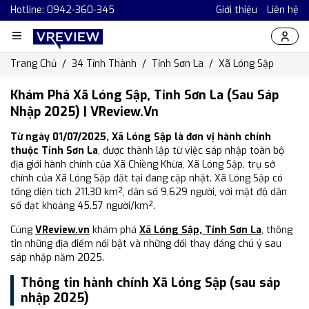
Hotline: 0942-360-345
Giới thiệu
Liên hệ
Trang Chủ
34 Tỉnh Thành
Tỉnh Sơn La
Xã Lóng Sập
Khám Phá Xã Lóng Sập, Tỉnh Sơn La (Sau Sáp
Nhập 2025) | VReview.vn
Từ ngày 01/07/2025, Xã Lóng Sập là đơn vị hành chính
thuộc Tỉnh Sơn La
, được thành lập từ việc sáp nhập toàn bộ
địa giới hành chính của Xã Chiềng Khừa, Xã Lóng Sập, trụ sở
chính của Xã Lóng Sập đặt tại đang cập nhật. Xã Lóng Sập có
tổng diện tích 211.30 km², dân số 9,629 người, với mật độ dân
số đạt khoảng 45.57 người/km².
Cùng
VReview.vn
khám phá
Xã Lóng Sập, Tỉnh Sơn La
, thông
tin những địa điểm nổi bật và những đổi thay đáng chú ý sau
sáp nhập năm 2025.
Thông tin hành chính Xã Lóng Sập (sau sáp
nhập 2025)