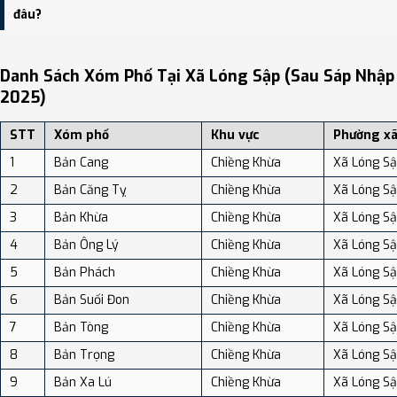
dân số: Khoảng 45.57 người/km²
đâu?
Bạn có thể xem bản đồ chi tiết, danh sách phường xã, và review
địa điểm tại: VReview.vn - Nền tảng review địa điểm, dịch vụ và du
Danh Sách Xóm Phố Tại Xã Lóng Sập (sau Sáp Nhập
lịch uy tín tại Việt Nam.
2025)
STT
Xóm phố
Khu vực
Phường x
1
Bản Cang
Chiềng Khừa
Xã Lóng S
2
Bản Căng Tỵ
Chiềng Khừa
Xã Lóng S
3
Bản Khừa
Chiềng Khừa
Xã Lóng S
4
Bản Ông Lý
Chiềng Khừa
Xã Lóng S
5
Bản Phách
Chiềng Khừa
Xã Lóng S
6
Bản Suối Đon
Chiềng Khừa
Xã Lóng S
7
Bản Tòng
Chiềng Khừa
Xã Lóng S
8
Bản Trọng
Chiềng Khừa
Xã Lóng S
9
Bản Xa Lú
Chiềng Khừa
Xã Lóng S