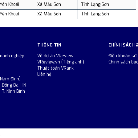
Yên Khoái
Xã Mẫu Sơn
Tỉnh Lạng Sơn
Yên Khoái
Xã Mẫu Sơn
Tỉnh Lạng Sơn
THÔNG TIN
CHÍNH SÁCH 
doanh nghiệp
Về dự án VReview
Điều khoản sử
VReview.vn (Tiếng anh)
Chính sách bả
Thuật toán VRank
Liên hệ
 Nam Định)
. Đống Đa, HN
 T. Ninh Bình
.