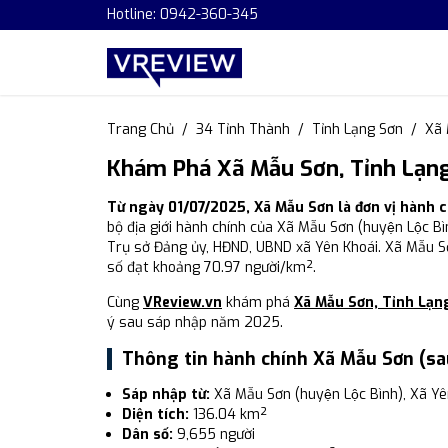
Hotline: 0942-360-345
Trang Chủ
34 Tỉnh Thành
Tỉnh Lạng Sơn
Xã
Khám Phá Xã Mẫu Sơn, Tỉnh Lạng
Từ ngày 01/07/2025, Xã Mẫu Sơn là đơn vị hành 
bộ địa giới hành chính của Xã Mẫu Sơn (huyện Lộc Bi
Trụ sở Đảng ủy, HĐND, UBND xã Yên Khoái. Xã Mẫu Sơ
số đạt khoảng 70.97 người/km².
Cùng
VReview.vn
khám phá
Xã Mẫu Sơn, Tỉnh Lạn
ý sau sáp nhập năm 2025.
Thông tin hành chính Xã Mẫu Sơn (sa
Sáp nhập từ:
Xã Mẫu Sơn (huyện Lộc Bình), Xã Y
Diện tích:
136.04 km²
Dân số:
9,655 người