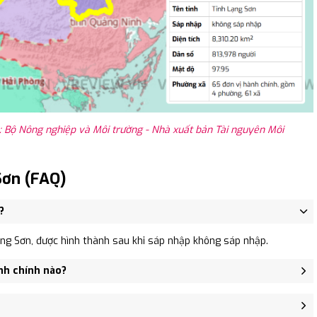
 Bộ Nông nghiệp và Môi trường - Nhà xuất bản Tài nguyên Môi
Sơn (FAQ)
?
ng Sơn, được hình thành sau khi sáp nhập không sáp nhập.
nh chính nào?
u Sơn (huyện Lộc Bình), Xã Yên Khoái, Xã Tú Mịch.