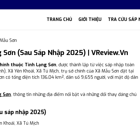
TRANG CHỦ
GIỚI THIỆU
TRA CỨU SÁP 
 Mẫu Sơn
 Sơn (Sau Sáp Nhập 2025) | VReview.vn
chính thuộc Tỉnh Lạng Sơn
, được thành lập từ việc sáp nhập toàn
̀nh), Xã Yên Khoái, Xã Tú Mịch, trụ sở chính của Xã Mẫu Sơn đặt tại
n có tổng diện tích 136.04 km², dân số 9,655 người, với mật độ dân
g Sơn
, thông tin những địa điểm nổi bật và những đổi thay đáng chú
u sáp nhập 2025)
ên Khoái, Xã Tú Mịch