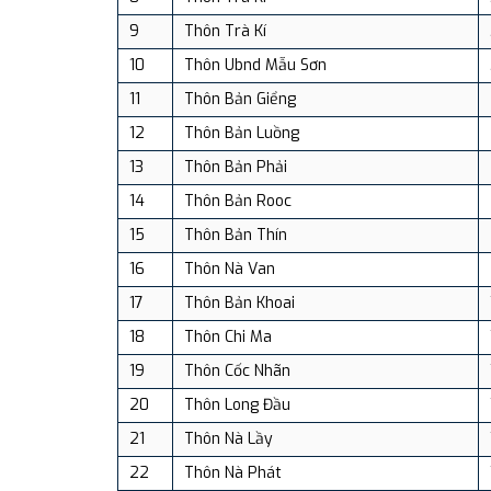
9
Thôn Trà Kí
10
Thôn Ubnd Mẫu Sơn
11
Thôn Bản Giểng
12
Thôn Bản Luồng
13
Thôn Bản Phải
14
Thôn Bản Rooc
15
Thôn Bản Thín
16
Thôn Nà Van
17
Thôn Bản Khoai
18
Thôn Chi Ma
19
Thôn Cốc Nhãn
20
Thôn Long Đầu
21
Thôn Nà Lầy
22
Thôn Nà Phát