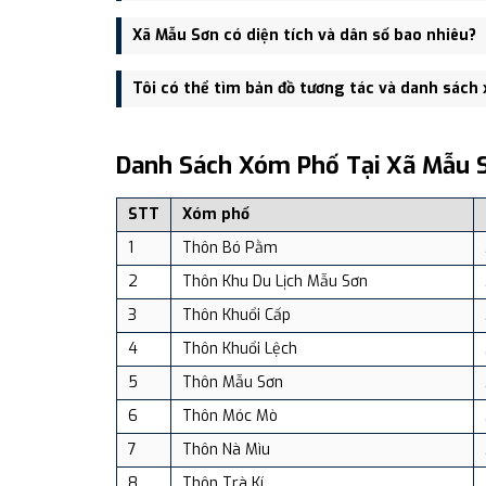
Trụ sở hành chính mới của Xã Mẫu Sơn đặt tại Trụ 
Xã Mẫu Sơn có diện tích và dân số bao nhiêu?
tiện giao thông.
Xã Mẫu Sơn có Diện tích: 136.04 km², Dân số: 9,655
Tôi có thể tìm bản đồ tương tác và danh sách
Bạn có thể xem bản đồ chi tiết, danh sách phường xã
dịch vụ và du lịch uy tín tại Việt Nam.
Danh Sách Xóm Phố Tại Xã Mẫu 
STT
Xóm phố
1
Thôn Bó Pằm
2
Thôn Khu Du Lịch Mẫu Sơn
3
Thôn Khuổi Cấp
4
Thôn Khuổi Lệch
5
Thôn Mẫu Sơn
6
Thôn Móc Mò
7
Thôn Nà Mìu
8
Thôn Trà Kí