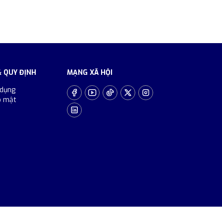
& QUY ĐỊNH
MẠNG XÃ HỘI
 dụng
o mật