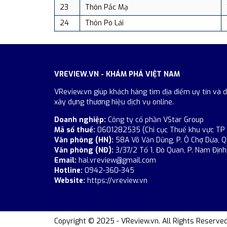
23
Thôn Pắc Mạ
24
Thôn Pò Lái
VREVIEW.VN - KHÁM PHÁ VIỆT NAM
VReview.vn giúp khách hàng tìm địa điểm uy tín và 
xây dựng thương hiệu dịch vụ online.
Doanh nghiệp:
Công ty cổ phần VStar Group
Mã số thuế:
0601282535 (Chi cục Thuế khu vực TP
Văn phòng (HN):
58A Võ Văn Dũng, P. Ô Chợ Dừa, Q
Văn phòng (NĐ):
3/37/2 Tổ 1, Đò Quan, P. Nam Định,
Email:
hai.vreview@gmail.com
Hotline:
0942-360-345
Website:
https://vreview.vn
Copyright © 2025 - VReview.vn. All Rights Reserved