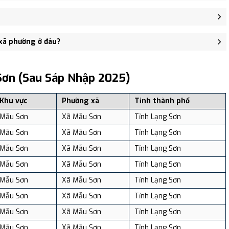
sở Đảng ủy, HĐND, UBND xã Yên Khoái - trung tâm khu vực thuận
 người, Mật độ dân số: Khoảng 70.97 người/km²
 xã phường ở đâu?
, và review địa điểm tại: VReview.vn - Nền tảng review địa điểm,
Sơn (sau Sáp Nhập 2025)
Khu vực
Phường xã
Tỉnh thành phố
Mẫu Sơn
Xã Mẫu Sơn
Tỉnh Lạng Sơn
Mẫu Sơn
Xã Mẫu Sơn
Tỉnh Lạng Sơn
Mẫu Sơn
Xã Mẫu Sơn
Tỉnh Lạng Sơn
Mẫu Sơn
Xã Mẫu Sơn
Tỉnh Lạng Sơn
Mẫu Sơn
Xã Mẫu Sơn
Tỉnh Lạng Sơn
Mẫu Sơn
Xã Mẫu Sơn
Tỉnh Lạng Sơn
Mẫu Sơn
Xã Mẫu Sơn
Tỉnh Lạng Sơn
Mẫu Sơn
Xã Mẫu Sơn
Tỉnh Lạng Sơn