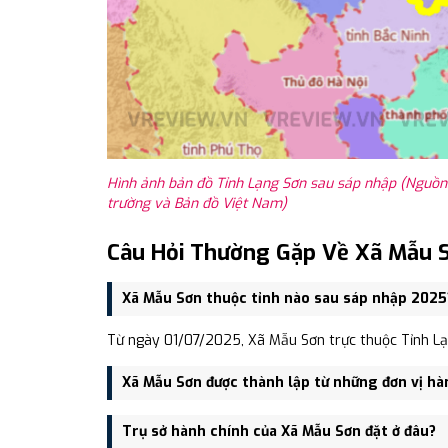
Hình ảnh bản đồ Tỉnh Lạng Sơn sau sáp nhập (Nguồn:
trường và Bản đồ Việt Nam)
Câu Hỏi Thường Gặp Về Xã Mẫu 
Xã Mẫu Sơn thuộc tỉnh nào sau sáp nhập 2025
Từ ngày 01/07/2025, Xã Mẫu Sơn trực thuộc Tỉnh Lạ
Xã Mẫu Sơn được thành lập từ những đơn vị hà
Xã Mẫu Sơn được thành lập trên cơ sở sáp nhập Xã Mẫ
Trụ sở hành chính của Xã Mẫu Sơn đặt ở đâu?