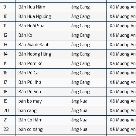
9
Bản Hua Nặm
ẳng Cang
Xã Mường Ản
10
Bản Hua Nguống
ẳng Cang
Xã Mường Ản
11
Bản Huổi Sứa
ẳng Cang
Xã Mường Ản
12
Bản Ko
ẳng Cang
Xã Mường Ản
13
Bản Mánh Đanh
ẳng Cang
Xã Mường Ản
14
Bản Noong Háng
ẳng Cang
Xã Mường Ản
15
Bản Pom Ké
ẳng Cang
Xã Mường Ản
16
Bản Pú Cai
ẳng Cang
Xã Mường Ản
17
Bản Pú Khớ
ẳng Cang
Xã Mường Ản
18
Bản Pú Súa
ẳng Cang
Xã Mường Ản
19
bản bó mạy
ẳng Nưa
Xã Mường Ản
20
bản cang
ẳng Nưa
Xã Mường Ản
21
Bản Có Hắm
ẳng Nưa
Xã Mường Ản
22
bản co sáng
ẳng Nưa
Xã Mường Ản