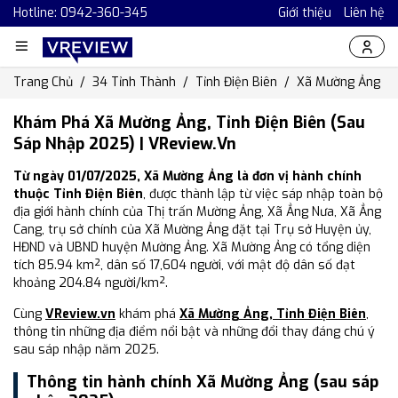
Hotline: 0942-360-345
Giới thiệu
Liên hệ
Trang Chủ
34 Tỉnh Thành
Tỉnh Điện Biên
Xã Mường Ảng
Khám Phá Xã Mường Ảng, Tỉnh Điện Biên (Sau
Sáp Nhập 2025) | VReview.vn
Từ ngày 01/07/2025, Xã Mường Ảng là đơn vị hành chính
thuộc Tỉnh Điện Biên
, được thành lập từ việc sáp nhập toàn bộ
địa giới hành chính của Thị trấn Mường Ảng, Xã Ẳng Nưa, Xã Ẳng
Cang, trụ sở chính của Xã Mường Ảng đặt tại Trụ sở Huyện ủy,
HĐND và UBND huyện Mường Ảng. Xã Mường Ảng có tổng diện
tích 85.94 km², dân số 17,604 người, với mật độ dân số đạt
khoảng 204.84 người/km².
Cùng
VReview.vn
khám phá
Xã Mường Ảng, Tỉnh Điện Biên
,
thông tin những địa điểm nổi bật và những đổi thay đáng chú ý
sau sáp nhập năm 2025.
Thông tin hành chính Xã Mường Ảng (sau sáp