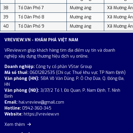
38
Tổ Dân Phố 7
Mường ảng
Xã Mường Ản
39
Tổ Dân Phố 8
Mường ảng
Xã Mường Ản
40
Tổ Dân Phố 9
Mường ảng
Xã Mường Ản
VREVIEW.VN - KHÁM PHÁ VIỆT NAM
VReview.vn giúp khách hàng tìm địa điểm uy tín và doanh
nghiệp xây dựng thương hiệu dịch vụ online.
Doanh nghiệp:
Công ty cổ phần VStar Group
Mã số thuế:
0601282535 (Chi cục Thuế khu vực TP Nam Định)
Văn phòng (HN):
58A Võ Văn Dũng, P. Ô Chợ Dừa, Q. Đống Đa,
HN
Văn phòng (NĐ):
3/37/2 Tổ 1, Đò Quan, P. Nam Định, T. Ninh
Bình
Email:
hai.vreview@gmail.com
Hotline:
0942-360-345
Website:
https://vreview.vn
Xem thêm