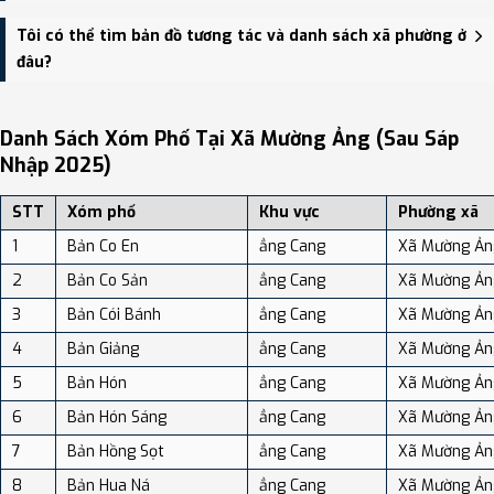
giao thông.
Xã Mường Ảng có Diện tích: 85.94 km², Dân số: 17,604 người, Mật
Tôi có thể tìm bản đồ tương tác và danh sách xã phường ở
độ dân số: Khoảng 204.84 người/km²
đâu?
Bạn có thể xem bản đồ chi tiết, danh sách phường xã, và review
địa điểm tại: VReview.vn - Nền tảng review địa điểm, dịch vụ và du
Danh Sách Xóm Phố Tại Xã Mường Ảng (sau Sáp
lịch uy tín tại Việt Nam.
Nhập 2025)
STT
Xóm phố
Khu vực
Phường xã
1
Bản Co En
ẳng Cang
Xã Mường Ản
2
Bản Co Sản
ẳng Cang
Xã Mường Ản
3
Bản Cói Bánh
ẳng Cang
Xã Mường Ản
4
Bản Giảng
ẳng Cang
Xã Mường Ản
5
Bản Hón
ẳng Cang
Xã Mường Ản
6
Bản Hón Sáng
ẳng Cang
Xã Mường Ản
7
Bản Hồng Sọt
ẳng Cang
Xã Mường Ản
8
Bản Hua Ná
ẳng Cang
Xã Mường Ản