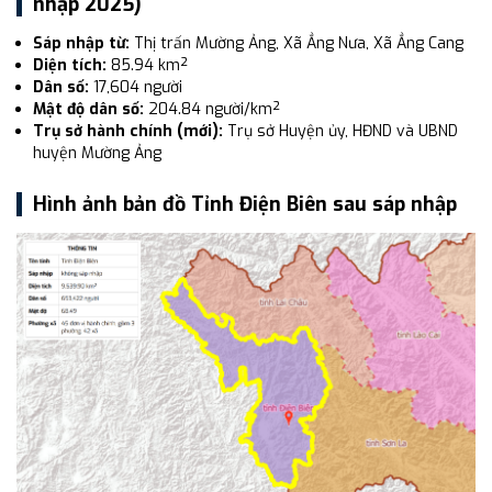
nhập 2025)
Sáp nhập từ:
Thị trấn Mường Ảng, Xã Ẳng Nưa, Xã Ẳng Cang
Diện tích:
85.94 km²
Dân số:
17,604 người
Mật độ dân số:
204.84 người/km²
Trụ sở hành chính (mới):
Trụ sở Huyện ủy, HĐND và UBND
huyện Mường Ảng
Hình ảnh bản đồ Tỉnh Điện Biên sau sáp nhập