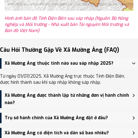
Hình ảnh bản đồ Tỉnh Điện Biên sau sáp nhập (Nguồn: Bộ Nông
nghiệp và Môi trường - Nhà xuất bản Tài nguyên Môi trường và
Bản đồ Việt Nam)
Câu Hỏi Thường Gặp Về Xã Mường Ảng (FAQ)
Xã Mường Ảng thuộc tỉnh nào sau sáp nhập 2025?
Từ ngày 01/07/2025, Xã Mường Ảng trực thuộc Tỉnh Điện Biên,
được hình thành sau khi sáp nhập không sáp nhập.
Xã Mường Ảng được thành lập từ những đơn vị hành chính
nào?
Xã Mường Ảng được thành lập trên cơ sở sáp nhập Thị trấn
Trụ sở hành chính của Xã Mường Ảng đặt ở đâu?
Mường Ảng, Xã Ẳng Nưa, Xã Ẳng Cang.
Trụ sở hành chính mới của Xã Mường Ảng đặt tại Trụ sở Huyện ủy,
Xã Mường Ảng có diện tích và dân số bao nhiêu?
HĐND và UBND huyện Mường Ảng - trung tâm khu vực thuận tiện