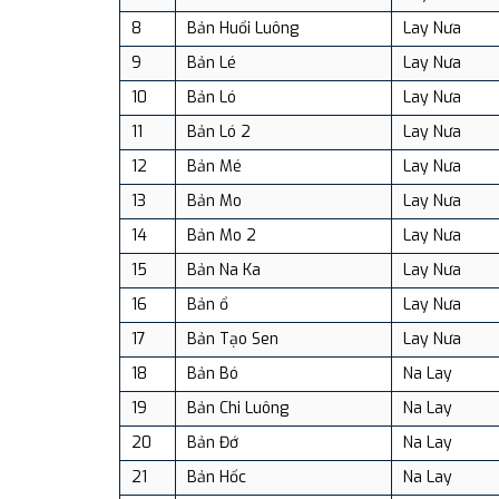
8
Bản Huổi Luông
Lay Nưa
9
Bản Lé
Lay Nưa
10
Bản Ló
Lay Nưa
11
Bản Ló 2
Lay Nưa
12
Bản Mé
Lay Nưa
13
Bản Mo
Lay Nưa
14
Bản Mo 2
Lay Nưa
15
Bản Na Ka
Lay Nưa
16
Bản ổ
Lay Nưa
17
Bản Tạo Sen
Lay Nưa
18
Bản Bó
Na Lay
19
Bản Chi Luông
Na Lay
20
Bản Đớ
Na Lay
21
Bản Hốc
Na Lay