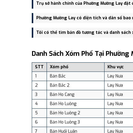
Phường Mường Lay được thành lập trên cơ sở sáp nh
Trụ sở hành chính của Phường Mường Lay đặt 
Trụ sở hành chính mới của Phường Mường Lay đặt tạ
Phường Mường Lay có diện tích và dân số bao 
vực thuận tiện giao thông.
Phường Mường Lay có Diện tích: 222.65 km², Dân số
Tôi có thể tìm bản đồ tương tác và danh sách
Bạn có thể xem bản đồ chi tiết, danh sách phường xã
dịch vụ và du lịch uy tín tại Việt Nam.
Danh Sách Xóm Phố Tại Phường 
STT
Xóm phố
Khu vực
1
Bản Bắc
Lay Nưa
2
Bản Bắc 2
Lay Nưa
3
Bản Ho Cang
Lay Nưa
4
Bản Ho Luông
Lay Nưa
5
Bản Ho Luông 2
Lay Nưa
6
Bản Ho Luông 3
Lay Nưa
7
Bản Huổi Luân
Lay Nưa