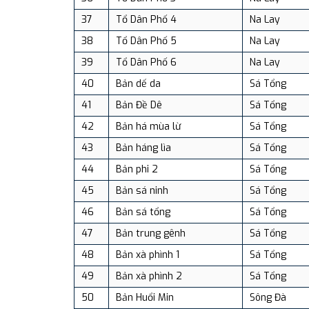
37
Tổ Dân Phố 4
Na Lay
38
Tổ Dân Phố 5
Na Lay
39
Tổ Dân Phố 6
Na Lay
40
Bản dế da
Sá Tổng
41
Bản Đề Dê
Sá Tổng
42
Bản há mùa lừ
Sá Tổng
43
Bản háng lìa
Sá Tổng
44
Bản phi 2
Sá Tổng
45
Bản sá ninh
Sá Tổng
46
Bản sá tổng
Sá Tổng
47
Bản trung gênh
Sá Tổng
48
Bản xà phình 1
Sá Tổng
49
Bản xà phình 2
Sá Tổng
50
Bản Huổi Min
Sông Đà