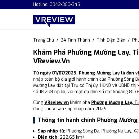
Hotline: 0942-360-345
Trang Chủ
34 Tỉnh Thành
Tỉnh Điện Biên
Ph
Khám Phá Phường Mường Lay, Tỉn
VReview.vn
Từ ngày 01/07/2025, Phường Mường Lay là đơn vị
nhập toàn bộ địa giới hành chính của Phường Sông Đ
Mường Lay đặt tại Trụ sở Thị ủy, HĐND và UBND thị
số 18,208 người, với mật độ dân số đạt khoảng 81.7
Cùng
VReview.vn
khám phá
Phường Mường Lay, Tỉ
đáng chú ý sau sáp nhập năm 2025.
Thông tin hành chính Phường Mường 
Sáp nhập từ:
Phường Sông Đà, Phường Na Lay, Xã
Diện tích:
222.65 km²