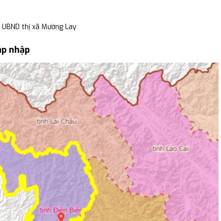
à UBND thị xã Mường Lay
áp nhập