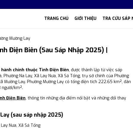
TRANG CHỦ
GIỚI THIỆU
TRA CỨU SÁP 
ường Mường Lay
h Điện Biên (Sau Sáp Nhập 2025) |
 hành chính thuộc Tỉnh Điện Biên
, được thành lập từ việc sáp
à, Phường Na Lay, Xã Lay Nưa, Xã Sá Tổng, trụ sở chính của Phường
 xã Mường Lay. Phường Mường Lay có tổng diện tích 222.65 km², dân
8 người/km².
nh Điện Biên
, thông tin những địa điểm nổi bật và những đổi thay
Lay (sau sáp nhập 2025)
 Lay Nưa, Xã Sá Tổng