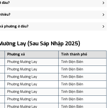
ập Phường Sông Đà, Phường Na Lay, Xã Lay Nưa, Xã Sá Tổng.
ở đâu?
i Trụ sở Thị ủy, HĐND và UBND thị xã Mường Lay - trung tâm khu
nhiêu?
: 18,208 người, Mật độ dân số: Khoảng 81.78 người/km²
 xã phường ở đâu?
, và review địa điểm tại: VReview.vn - Nền tảng review địa điểm,
Mường Lay (sau Sáp Nhập 2025)
Phường xã
Tỉnh thành phố
Phường Mường Lay
Tỉnh Điện Biên
Phường Mường Lay
Tỉnh Điện Biên
Phường Mường Lay
Tỉnh Điện Biên
Phường Mường Lay
Tỉnh Điện Biên
Phường Mường Lay
Tỉnh Điện Biên
Phường Mường Lay
Tỉnh Điện Biên
Phường Mường Lay
Tỉnh Điện Biên