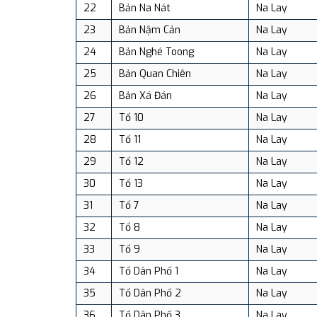
22
Bản Na Nát
Na Lay
23
Bản Nậm Cản
Na Lay
24
Bản Nghé Toong
Na Lay
25
Bản Quan Chiên
Na Lay
26
Bản Xá Đán
Na Lay
27
Tổ 10
Na Lay
28
Tổ 11
Na Lay
29
Tổ 12
Na Lay
30
Tổ 13
Na Lay
31
Tổ 7
Na Lay
32
Tổ 8
Na Lay
33
Tổ 9
Na Lay
34
Tổ Dân Phố 1
Na Lay
35
Tổ Dân Phố 2
Na Lay
36
Tổ Dân Phố 3
Na Lay