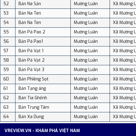
52
Bản Na Sản
Mường Luân
Xã Mường 
53
Bản Na Ten
Mường Luân
Xã Mường 
54
Bản Na Ten
Mường Luân
Xã Mường 
55
Bản Pá Pao 2
Mường Luân
Xã Mường 
56
Bản Pá Pao1
Mường Luân
Xã Mường 
57
Bản Pá Vạt 1
Mường Luân
Xã Mường 
58
Bản Pá Vạt 2
Mường Luân
Xã Mường 
59
Bản Pá Vạt 3
Mường Luân
Xã Mường 
60
Bản Phiêng Sọt
Mường Luân
Xã Mường 
61
Bản Tạng áng
Mường Luân
Xã Mường 
62
Bản Tìa Ghếnh
Mường Luân
Xã Mường 
63
Bản Trung Tâm
Mường Luân
Xã Mường 
64
Bản Xa Dung
Mường Luân
Xã Mường 
VREVIEW.VN - KHÁM PHÁ VIỆT NAM