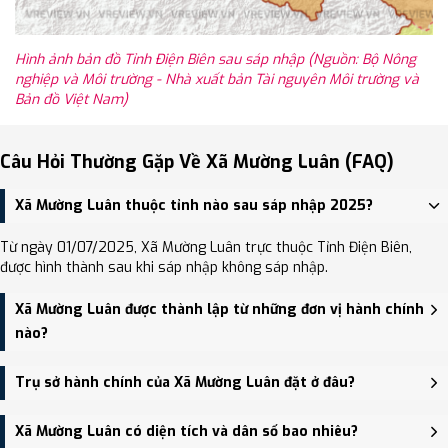
Hình ảnh bản đồ Tỉnh Điện Biên sau sáp nhập (Nguồn: Bộ Nông
nghiệp và Môi trường - Nhà xuất bản Tài nguyên Môi trường và
Bản đồ Việt Nam)
Câu Hỏi Thường Gặp Về Xã Mường Luân (FAQ)
Xã Mường Luân thuộc tỉnh nào sau sáp nhập 2025?
Từ ngày 01/07/2025, Xã Mường Luân trực thuộc Tỉnh Điện Biên,
được hình thành sau khi sáp nhập không sáp nhập.
Xã Mường Luân được thành lập từ những đơn vị hành chính
nào?
Xã Mường Luân được thành lập trên cơ sở sáp nhập Xã Chiềng Sơ,
Trụ sở hành chính của Xã Mường Luân đặt ở đâu?
Xã Luân Giói, Xã Mường Luân.
Trụ sở hành chính mới của Xã Mường Luân đặt tại Trụ sở Đảng ủy,
Xã Mường Luân có diện tích và dân số bao nhiêu?
HĐND và UBND xã Mường Luân - trung tâm khu vực thuận tiện