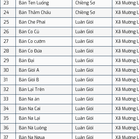
23
Bản Ten Luống
Chiềng Sơ
Xã Mường 
24
Bản Thẳm Chẩu
Chiềng Sơ
Xã Mường 
25
Bản Che Phai
Luân Giói
Xã Mường 
26
Bản Co Củ
Luân Giói
Xã Mường 
27
Bản Co cưởm
Luân Giói
Xã Mường 
28
Bản Co Đứa
Luân Giói
Xã Mường 
29
Bản Đại
Luân Giói
Xã Mường 
30
Bản Giói A
Luân Giói
Xã Mường 
31
Bản Giói B
Luân Giói
Xã Mường 
32
Bản Lại Trên
Luân Giói
Xã Mường 
33
Bản Na ản
Luân Giói
Xã Mường 
34
Bản Na Cai
Luân Giói
Xã Mường 
35
Bản Na Lại
Luân Giói
Xã Mường 
36
Bản Nà Luông
Luân Giói
Xã Mường 
37
Bản Na Ngua
Luân Giói
Xã Mường 