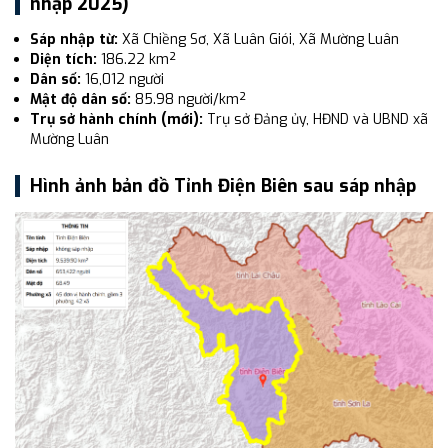
nhập 2025)
Sáp nhập từ:
Xã Chiềng Sơ, Xã Luân Giói, Xã Mường Luân
Diện tích:
186.22 km²
Dân số:
16,012 người
Mật độ dân số:
85.98 người/km²
Trụ sở hành chính (mới):
Trụ sở Đảng ủy, HĐND và UBND xã
Mường Luân
Hình ảnh bản đồ Tỉnh Điện Biên sau sáp nhập