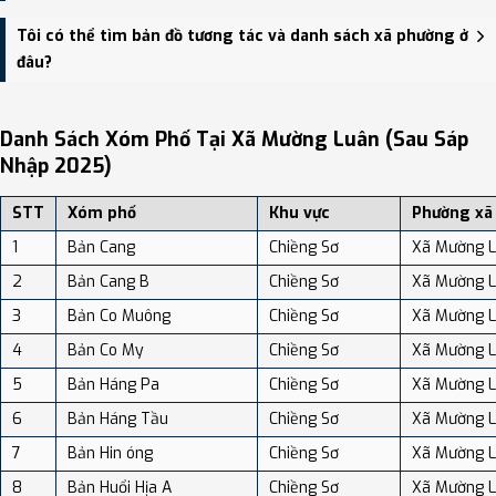
giao thông.
Xã Mường Luân có Diện tích: 186.22 km², Dân số: 16,012 người, Mật
Tôi có thể tìm bản đồ tương tác và danh sách xã phường ở
độ dân số: Khoảng 85.98 người/km²
đâu?
Bạn có thể xem bản đồ chi tiết, danh sách phường xã, và review
địa điểm tại: VReview.vn - Nền tảng review địa điểm, dịch vụ và du
Danh Sách Xóm Phố Tại Xã Mường Luân (sau Sáp
lịch uy tín tại Việt Nam.
Nhập 2025)
STT
Xóm phố
Khu vực
Phường xã
1
Bản Cang
Chiềng Sơ
Xã Mường 
2
Bản Cang B
Chiềng Sơ
Xã Mường 
3
Bản Co Muông
Chiềng Sơ
Xã Mường 
4
Bản Co My
Chiềng Sơ
Xã Mường 
5
Bản Háng Pa
Chiềng Sơ
Xã Mường 
6
Bản Háng Tầu
Chiềng Sơ
Xã Mường 
7
Bản Hin óng
Chiềng Sơ
Xã Mường 
8
Bản Huổi Hịa A
Chiềng Sơ
Xã Mường 