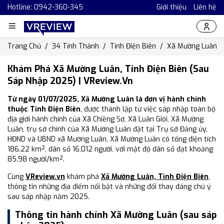
Hotline: 0942-360-345
Giới thiệu
Liên hệ
Trang Chủ
34 Tỉnh Thành
Tỉnh Điện Biên
Xã Mường Luân
Khám Phá Xã Mường Luân, Tỉnh Điện Biên (Sau
Sáp Nhập 2025) | VReview.vn
Từ ngày 01/07/2025, Xã Mường Luân là đơn vị hành chính
thuộc Tỉnh Điện Biên
, được thành lập từ việc sáp nhập toàn bộ
địa giới hành chính của Xã Chiềng Sơ, Xã Luân Giói, Xã Mường
Luân, trụ sở chính của Xã Mường Luân đặt tại Trụ sở Đảng ủy,
HĐND và UBND xã Mường Luân. Xã Mường Luân có tổng diện tích
186.22 km², dân số 16,012 người, với mật độ dân số đạt khoảng
85.98 người/km².
Cùng
VReview.vn
khám phá
Xã Mường Luân, Tỉnh Điện Biên
,
thông tin những địa điểm nổi bật và những đổi thay đáng chú ý
sau sáp nhập năm 2025.
Thông tin hành chính Xã Mường Luân (sau sáp