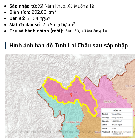
Sáp nhập từ:
Xã Nậm Khao, Xã Mường Tè
Diện tích:
292.00 km²
Dân số:
6,364 người
Mật độ dân số:
21.79 người/km²
Trụ sở hành chính (mới):
Bản Bó, xã Mường Tè
Hình ảnh bản đồ Tỉnh Lai Châu sau sáp nhập