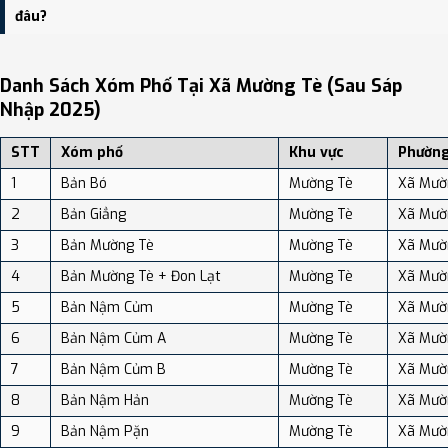
độ dân số: Khoảng 21.79 người/km²
đâu?
Bạn có thể xem bản đồ chi tiết, danh sách phường xã, và review
địa điểm tại: VReview.vn - Nền tảng review địa điểm, dịch vụ và du
Danh Sách Xóm Phố Tại Xã Mường Tè (sau Sáp
lịch uy tín tại Việt Nam.
Nhập 2025)
STT
Xóm phố
Khu vực
Phường
1
Bản Bó
Mường Tè
Xã Mườ
2
Bản Giẳng
Mường Tè
Xã Mườ
3
Bản Mường Tè
Mường Tè
Xã Mườ
4
Bản Mường Tè + Đon Lạt
Mường Tè
Xã Mườ
5
Bản Nậm Củm
Mường Tè
Xã Mườ
6
Bản Nậm Củm A
Mường Tè
Xã Mườ
7
Bản Nậm Củm B
Mường Tè
Xã Mườ
8
Bản Nậm Hản
Mường Tè
Xã Mườ
9
Bản Nậm Pặn
Mường Tè
Xã Mườ