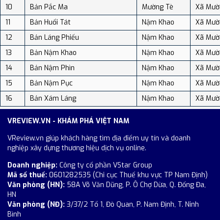
10
Bản Pắc Ma
Mường Tè
Xã Mườ
11
Bản Huổi Tát
Nậm Khao
Xã Mườ
12
Bản Láng Phiếu
Nậm Khao
Xã Mườ
13
Bản Nậm Khao
Nậm Khao
Xã Mườ
14
Bản Nậm Phìn
Nậm Khao
Xã Mườ
15
Bản Nậm Pục
Nậm Khao
Xã Mườ
16
Bản Xám Láng
Nậm Khao
Xã Mườ
VREVIEW.VN - KHÁM PHÁ VIỆT NAM
VReview.vn giúp khách hàng tìm địa điểm uy tín và doanh
nghiệp xây dựng thương hiệu dịch vụ online.
Doanh nghiệp:
Công ty cổ phần VStar Group
Mã số thuế:
0601282535 (Chi cục Thuế khu vực TP Nam Định)
Văn phòng (HN):
58A Võ Văn Dũng, P. Ô Chợ Dừa, Q. Đống Đa,
HN
Văn phòng (NĐ):
3/37/2 Tổ 1, Đò Quan, P. Nam Định, T. Ninh
Bình