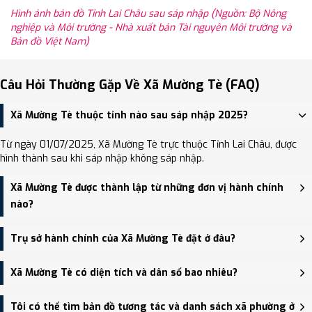
Hình ảnh bản đồ Tỉnh Lai Châu sau sáp nhập (Nguồn: Bộ Nông
nghiệp và Môi trường - Nhà xuất bản Tài nguyên Môi trường và
Bản đồ Việt Nam)
Câu Hỏi Thường Gặp Về Xã Mường Tè (FAQ)
Xã Mường Tè thuộc tỉnh nào sau sáp nhập 2025?
Từ ngày 01/07/2025, Xã Mường Tè trực thuộc Tỉnh Lai Châu, được
hình thành sau khi sáp nhập không sáp nhập.
Xã Mường Tè được thành lập từ những đơn vị hành chính
nào?
Xã Mường Tè được thành lập trên cơ sở sáp nhập Xã Nậm Khao,
Trụ sở hành chính của Xã Mường Tè đặt ở đâu?
Xã Mường Tè.
Trụ sở hành chính mới của Xã Mường Tè đặt tại Bản Bó, xã Mường
Xã Mường Tè có diện tích và dân số bao nhiêu?
Tè - trung tâm khu vực thuận tiện giao thông.
Xã Mường Tè có Diện tích: 292.00 km², Dân số: 6,364 người, Mật
Tôi có thể tìm bản đồ tương tác và danh sách xã phường ở