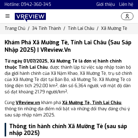
Hotline: 0942-360-345
Giới thiệu
Liên hệ
Trang Chủ
34 Tỉnh Thành
Tỉnh Lai Châu
Xã Mường Tè
Khám Phá Xã Mường Tè, Tỉnh Lai Châu (Sau Sáp
Nhập 2025) | VReview.vn
Từ ngày 01/07/2025, Xã Mường Tè là đơn vị hành chính
thuộc Tỉnh Lai Châu
, được thành lập từ việc sáp nhập toàn bộ
địa giới hành chính của Xã Nậm Khao, Xã Mường Tè, trụ sở chính
của Xã Mường Tè đặt tại Bản Bó, xã Mường Tè. Xã Mường Tè có
tổng diện tích 292.00 km², dân số 6,364 người, với mật độ dân
số đạt khoảng 21.79 người/km².
Cùng
VReview.vn
khám phá
Xã Mường Tè, Tỉnh Lai Châu
,
thông tin những địa điểm nổi bật và những đổi thay đáng chú ý
sau sáp nhập năm 2025.
Thông tin hành chính Xã Mường Tè (sau sáp
nhập 2025)